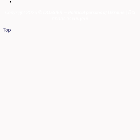
Copyright 2026 ©
DOSSIER — Political persons of Ukrain
e
| Всі
права захищені
Top