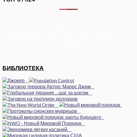
КОРУПЦІЯ
|
РЕФОРМИ
|
ПРИВАТИЗАЦІЯ
|
НАЦІОНАЛІЗАЦІЯ
|
ЄВРОІНТЕГРАЦІЯ
|
СВІТ ПРО НАС
|
ПРЕМ’ЄЕРІАДА
|
ДУМКА ПОЛІТОЛОГА
|
СПРАВА ЧЕСТІ
|
ФЕМІДА
|
ВИБОРЫ
|
ДОСЬЄ
БИБЛИОТЕКА