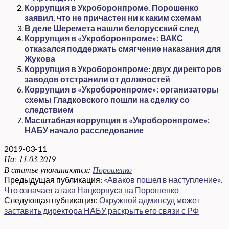
Коррупция в Укроборонпроме. Порошенко
заявил, что не причастен ни к каким схемам
В деле Шеремета нашли белорусский след
Коррупция в «Укроборонпроме»: ВАКС
отказался поддержать смягчение наказания для
Жукова
Коррупция в Укроборонпроме: двух директоров
заводов отстранили от должностей
Коррупция в «Укроборонпроме»: организаторы
схемы Гладковского пошли на сделку со
следствием
Масштабная коррупция в «Укроборонпроме»:
НАБУ начало расследование
2019-03-11
На:
11.03.2019
В статье упоминаются:
Порошенко
Предыдущая публикация:
«Аваков пошел в наступление».
Что означает атака Нацкорпуса на Порошенко
Следующая публикация:
Окружной админсуд может
заставить директора НАБУ раскрыть его связи с РФ