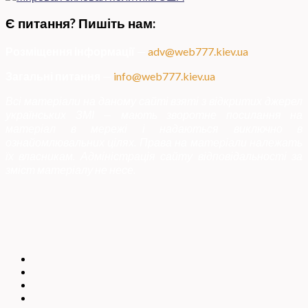
Є питання? Пишіть нам:
Розміщення інформації
—
adv@web777.kiev.ua
Загальні питання
—
info@web777.kiev.ua
Всі матеріали на даному сайті взяті з відкритих джерел
українських ЗМІ — мають зворотне посилання на
матеріал в мережі і надаються виключно в
ознайомлювальних цілях. Права на матеріали належать
їх власникам. Адміністрація сайту відповідальності за
зміст матеріалу не несе.