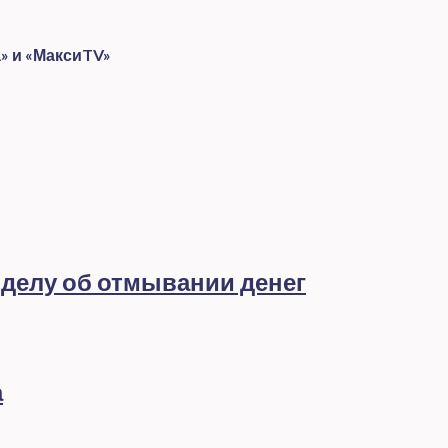
» и «МаксиTV»
 делу об отмывании денег
а