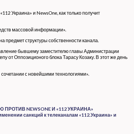
«112 Украина» и NewsOne, как только получит
едств массовой информации».
а предмет структуры собственности канала.
правление бывшему заместителю главы Администрации
пу от Оппозиционого блока Тарасу Козаку. В этот же день
в сочетании с новейшими технологиями».
ПРОТИВ NEWSONE И «112 УКРАИНА»
менении санкций к телеканалам «112.Украина» и