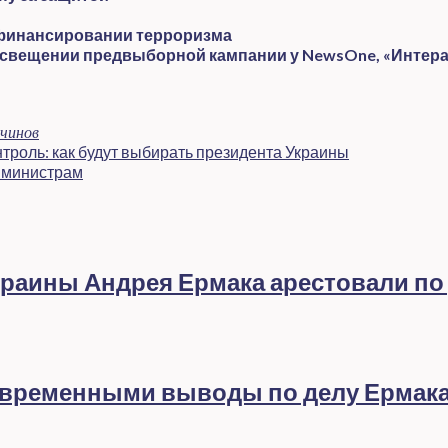
 финансировании терроризма
освещении предвыборной кампании у NewsOne, «Интера
чинов
троль: как будут выбирать президента Украины
 министрам
раины Андрея Ермака арестовали по
евременными выводы по делу Ермак