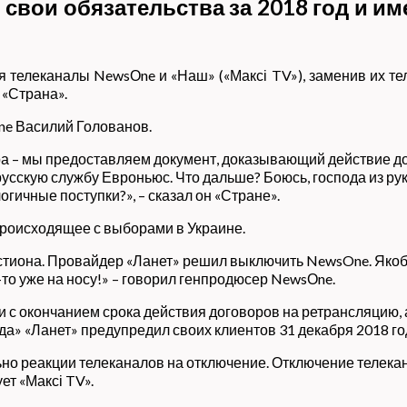
свои обязательства за 2018 год и им
 телеканалы NewsОne и «Наш» («Максі TV»), заменив их тел
 «Страна».
e Василий Голованов.
 – мы предоставляем документ, доказывающий действие дог
усскую службу Евроньюс. Что дальше? Боюсь, господа из р
гичные поступки?», – сказал он «Стране».
происходящее с выборами в Украине.
тиона. Провайдер «Ланет» решил выключить NewsOne. Якобы 
-то уже на носу!» – говорил генпродюсер NewsОne.
и с окончанием срока действия договоров на ретрансляцию,
да» «Ланет» предупредил своих клиентов 31 декабря 2018 го
но реакции телеканалов на отключение. Отключение телекан
ет «Максі TV».