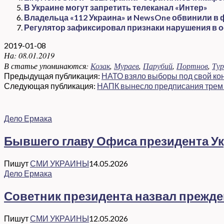
В Украине могут запретить телеканал «Интер»
Владельца «112 Украина» и NewsOne обвинили в
Регулятор зафиксировал признаки нарушения в 
2019-01-08
На:
08.01.2019
В статье упоминаются:
Козак
,
Мураев
,
Парубий
,
Портнов
,
Тур
Предыдущая публикация:
НАТО взяло выборы под свой кон
Следующая публикация:
НАПК вынесло предписания трем
Дело Ермака
Бывшего главу Офиса президента Ук
Пишут
СМИ УКРАИНЫ
14.05.2026
Дело Ермака
Советник президента назвал прежд
Пишут
СМИ УКРАИНЫ
12.05.2026