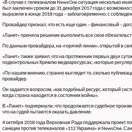
«В случае с телеканалом NewsOne ситуация несколько ина
был заключен сроком до 31 декабря 2017 года с возможност
выразили в конце 2018 года – заблаговременно, с соблюден
Провайдер признал, что есть еще один – финансовый – догов
«Ланет» приняла решение выполнить все свои обязательств
По данным провайдера, на «горячей линии», открытой в св
«Ланет» также заявил, что на протяжении первых двух суто
подконтрольных Кремлю медиаресурсах, «которые регуляр
«По нашем мнению, странно выглядит то, сколько публикаци
провайдер.
Он задается вопросом, «как подобный ресурс, который сис
когда страна находится в состоянии войны».
В «Ланет» подчеркнули, что продолжается судебное произ
что на судей пытаются оказать давление.
4 октября 2018 года Верховная Рада поддержала проект 
санкции против телеканалов «112 Украина» и NewsOne. Са