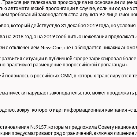
я. Трансляция телеканала происходила на основании лиценз
ью автоматической пролонгации в случае, если ни одна из ст
ием требований законодательства и пункта 9.2 лицензионног
ор, который действует до 31 декабря 2019 года, но условия 
а на 2018 год, а на 2019 сообщить о нежелании продолжать 
язи с отключением NewsOne, «не наблюдается никаких анома
к развития ситуации в публичной сфере зафиксировал более 
но практикуют размещение пророссийской пропаганды».
й появилось в российских СМИ, в которых транслируются те 
тематически нарушает законодательство, может продолжать р
водство, вокруг которого идет информационная кампания «
постановления №9157, которым предложила Совету национал
нкции предусматривают ряд ограничений, включая лишение л