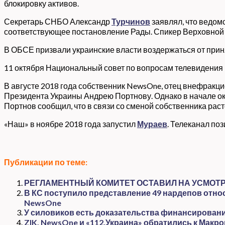
блокировку активов.
Секретарь СНБО Александр
Турчинов
заявлял, что ведом
соответствующее постановление Рады. Спикер Верховно
В ОБСЕ призвали украинские власти воздержаться от при
11 октября Национальный совет по вопросам телевидения
В августе 2018 года собственник NewsOne, отец внефрак
Президента Украины Андрею Портнову. Однако в начале о
Портнов сообщил, что в связи со сменой собственника рас
«Наш» в ноябре 2018 года запустил
Мураев
. Телеканал по
Публикации по теме:
РЕГЛАМЕНТНЫЙ КОМИТЕТ ОСТАВИЛ НА УСМОТР
В КС поступило представление 49 нардепов отно
NewsOne
У силовиков есть доказательства финансирования
ZIK, NewsOne и «112.Украина» обратились к Макро