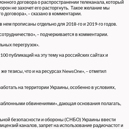
ионного договора о распространении телеканала, который
орон не захочет его расторгнуть. Такое желание мы
о договора», – сказано в комментарии.
в нем прописаны отдельно для 2018-го и 2019-го годов.
сотрудничество», – подчеркивается в комментарии.
льных перегрузок».
100 публикаций на эту тему на российских сайтах и
же тезисы, что и на ресурсах NewsOne», – отметил
аботать на территории Украины, особенно в условиях,
с шаблонными обвинениями», дающая основания полагать,
ьной безопасности и обороны (СНБО) Украины ввести
ицензий каналов, запрет на использование радиочастот и