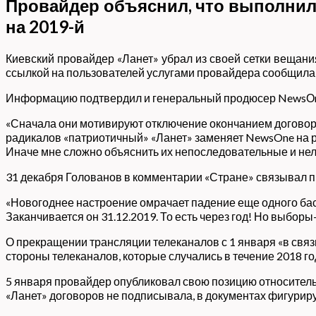
Провайдер объяснил, что выполнил 
на 2019-й
Киевский провайдер «Ланет» убрал из своей сетки вещания
ссылкой на пользователей услугами провайдера сообщила
Информацию подтвердил и генеральный продюсер NewsОn
«Сначала они мотивируют отключение окончанием договора
радикалов «патриотичный» «Ланет» заменяет NewsOne на р
Иначе мне сложно объяснить их непоследовательные и нело
31 декабря Голованов в комментарии «Стране» связывал 
«Новогоднее настроение омрачает падение еще одного бас
Заканчивается он 31.12.2019. То есть через год! Но выборы
О прекращении трансляции телеканалов с 1 января «в связ
стороны телеканалов, которые случались в течение 2018 го
5 января провайдер опубликовал свою позицию относитель
«Ланет» договоров не подписывала, в документах фигуриру