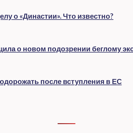
лу о «Династии». Что известно?
бщила о новом подозрении беглому эк
подорожать после вступления в ЕС