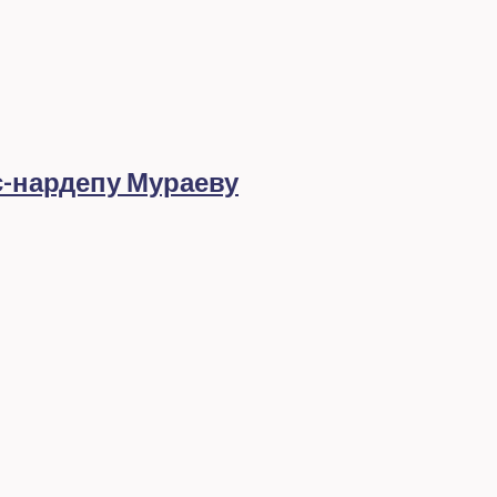
с-нардепу Мураеву