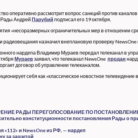
ство оперативно рассмотрит вопрос санкций против каналов 
й Рады Андрей
Парубий
подписал его 19 октября.
нятия «несоразмерных ограничительных мер в отношении ср
 и радиовещания назначил внеплановую проверку NewsOne н
ционного нардепа Владимир Мураев передал телеканал в у
ктября
Мураев
заявил, что телеканал NewsOne
продан
нарде
торгает договор об управлении телеканалом.
зиционирует себя как «классическое новостное телевидение 
ЕНИЕ РАДЫ ПЕРЕГОЛОСОВАНИЕ ПО ПОСТАНОВЛЕНИЮ 
сительно конституционности постановления Рады о при
 «112» и NewsOne из РФ, — нардеп
ну за защитой