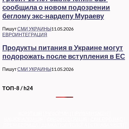
сообщила о новом подозрении
беглому экс-нардепу Мураеву
Пишут
СМИ УКРАИНЫ
11.05.2026
ЕВРОИНТЕГРАЦИЯ
Продукты питания в Украине могут
подорожать после вступления в ЕС
Пишут
СМИ УКРАИНЫ
11.05.2026
ТОП-8 / h24
КОРУПЦІЯ
|
РЕФОРМИ
|
ПРИВАТИЗАЦІЯ
|
НАЦІОНАЛІЗАЦІЯ
|
ЄВРОІНТЕГРАЦІЯ
|
СВІТ ПРО НАС
|
ПРЕМ’ЄЕРІАДА
|
ДУМКА ПОЛІТОЛОГА
|
СПРАВА ЧЕСТІ
|