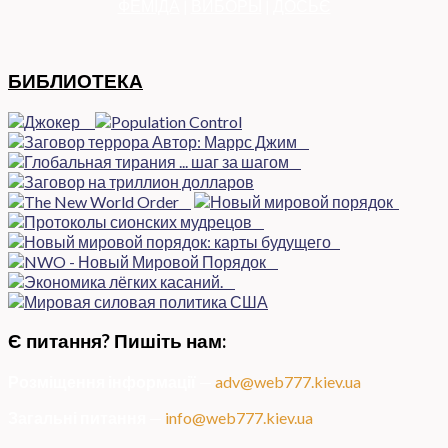
ФЕМІДА
|
ВИБОРЫ
|
ДОСЬЄ
БИБЛИОТЕКА
Є питання? Пишіть нам:
Розміщення інформації
—
adv@web777.kiev.ua
Загальні питання
—
info@web777.kiev.ua