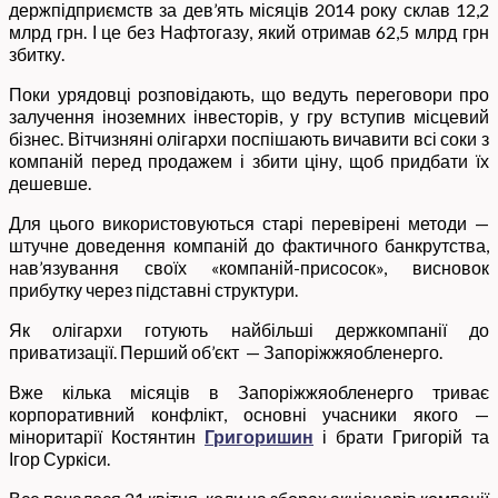
держпідприємств за дев’ять місяців 2014 року склав 12,2
млрд грн. І це без Нафтогазу, який отримав 62,5 млрд грн
збитку.
Поки урядовці розповідають, що ведуть переговори про
залучення іноземних інвесторів, у гру вступив місцевий
бізнес. Вітчизняні олігархи поспішають вичавити всі соки з
компаній перед продажем і збити ціну, щоб придбати їх
дешевше.
Для цього використовуються старі перевірені методи —
штучне доведення компаній до фактичного банкрутства,
нав’язування своїх «компаній-присосок», висновок
прибутку через підставні структури.
Як олігархи готують найбільші держкомпанії до
приватизації. Перший об’єкт — Запоріжжяобленерго.
Вже кілька місяців в Запоріжжяобленерго триває
корпоративний конфлікт, основні учасники якого —
міноритарії Костянтин
Григоришин
і брати Григорій та
Ігор Суркіси.