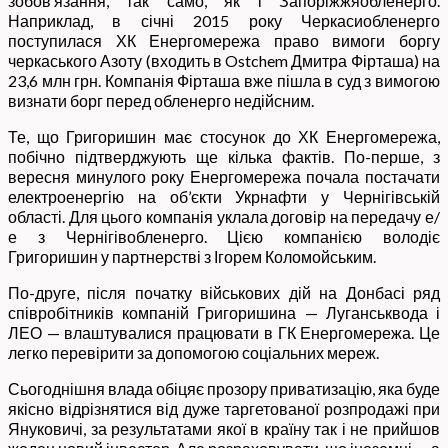
зобов’язання, так само, як і Запоріжжяобленерго.
Наприклад, в січні 2015 року Черкасиобленерго
поступилася ХК Енергомережа право вимоги боргу
черкаського Азоту (входить в Ostchem Дмитра Фірташа) на
23,6 млн грн. Компанія Фірташа вже пішла в суд з вимогою
визнати борг перед обленерго недійсним.
Те, що Григоришин має стосунок до ХК Енергомережа,
побічно підтверджують ще кілька фактів. По-перше, з
вересня минулого року Енергомережа почала постачати
електроенергію на об’єкти Укрнафти у Чернігівській
області. Для цього компанія уклала договір на передачу е/
е з Чернігівобленерго. Цією компанією володіє
Григоришин у партнерстві з Ігорем Коломойським.
По-друге, після початку військових дій на Донбасі ряд
співробітників компаній Григоришина — Луганськвода і
ЛЕО — влаштувалися працювати в ГК Енергомережа. Це
легко перевірити за допомогою соціальних мереж.
Сьогоднішня влада обіцяє прозору приватизацію, яка буде
якісно відрізнятися від дуже таргетованої розпродажі при
Януковичі, за результатами якої в країну так і не прийшов