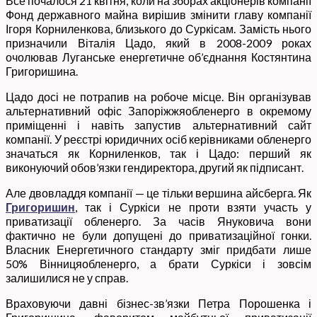
Все почалося 21 квітня, коли на зборах акціонерів компанії
Фонд державного майна вирішив змінити главу компанії
Ігоря Корниленкова, близького до Суркісам. Замість нього
призначили Віталія Цадо, який в 2008-2009 роках
очолював Луганське енергетичне об’єднання Костянтина
Григоришина.
Цадо досі не потрапив на робоче місце. Він організував
альтернативний офіс Запоріжжяобленерго в окремому
приміщенні і навіть запустив альтернативний сайт
компанії. У реєстрі юридичних осіб керівниками обленерго
значаться як Корниленков, так і Цадо: перший як
виконуючий обов’язки гендиректора, другий як підписант.
Але двовладдя компанії — це тільки вершина айсберга. Як
Григоришин
, так і Суркіси не проти взяти участь у
приватизації обленерго. За часів Януковича вони
фактично не були допущені до приватизаційної гонки.
Власник Енергетичного стандарту зміг придбати лише
50% Вінницяобленерго, а брати Суркіси і зовсім
залишилися не у справ.
Враховуючи давні бізнес-зв’язки Петра Порошенка і