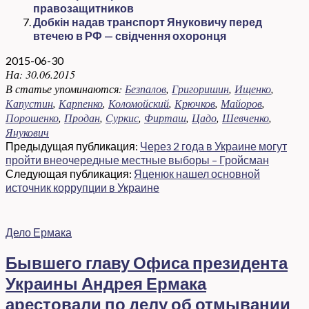
правозащитников
Добкін надав транспорт Януковичу перед
втечею в РФ — свідчення охоронця
2015-06-30
На:
30.06.2015
В статье упоминаются:
Безпалов
,
Григоришин
,
Ищенко
,
Капустин
,
Карпенко
,
Коломойский
,
Крючков
,
Майоров
,
Порошенко
,
Продан
,
Суркис
,
Фирташ
,
Цадо
,
Шевченко
,
Янукович
Предыдущая публикация:
Через 2 года в Украине могут
пройти внеочередные местные выборы – Гройсман
Следующая публикация:
Яценюк нашел основной
источник коррупции в Украине
Дело Ермака
Бывшего главу Офиса президента
Украины Андрея Ермака
арестовали по делу об отмывании