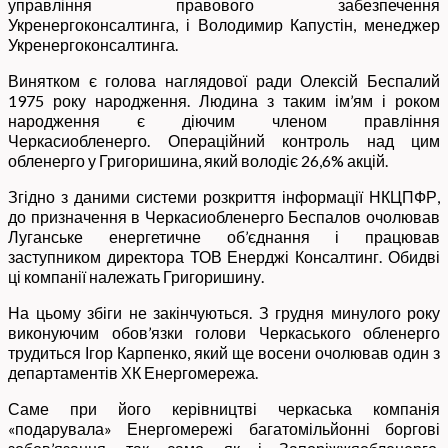
управління правового забезпечення
Укренергоконсалтинга, і Володимир Капустін, менеджер
Укренергоконсалтинга.
Винятком є голова наглядової ради Олексій Беспалий
1975 року народження. Людина з таким ім’ям і роком
народження є діючим членом правління
Черкасиобленерго. Операційний контроль над цим
обленерго у Григоришина, який володіє 26,6% акцій.
Згідно з даними системи розкриття інформації НКЦПФР,
до призначення в Черкасиобленерго Беспалов очолював
Луганське енергетичне об’єднання і працював
заступником директора ТОВ Енерджі Консалтинг. Обидві
ці компанії належать Григоришину.
На цьому збіги не закінчуються. З грудня минулого року
виконуючим обов’язки голови Черкаського обленерго
трудиться Ігор Карпенко, який ще восени очолював один з
департаментів ХК Енергомережа.
Саме при його керівництві черкаська компанія
«подарувала» Енергомережі багатомільйонні боргові