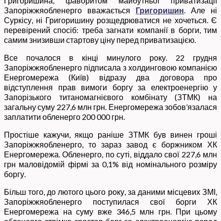
Григоришина, фаворитом майбутньої приватизації
Запоріжжяобленерго вважається
Григоришин
. Але ні
Суркісу, ні Григоришину розщедрюватися не хочеться. Є
перевірений спосіб: треба загнати компанії в борги, тим
самим знизивши стартову ціну перед приватизацією.
Все почалося в кінці минулого року. 22 грудня
Запоріжжяобленерго підписала з холдинговою компанією
Енергомережа (Київ) відразу два договора про
відступлення прав вимоги боргу за електроенергію у
Запорізького титаномагнієвого комбінату (ЗТМК) на
загальну суму 227,6 млн грн. Енергомережа зобов’язалася
заплатити обленерго 200 000 грн.
Простіше кажучи, якщо раніше ЗТМК був винен гроші
Запоріжжяобленерго, то зараз завод є боржником ХК
Енергомережа. Обленерго, по суті, віддало свої 227,6 млн
грн маловідомій фірмі за 0,1% від номінального розміру
боргу.
Більш того, до лютого цього року, за даними місцевих ЗМІ,
Запоріжжяобленерго поступилася свої борги ХК
Енергомережа на суму вже 346,5 млн грн. При цьому