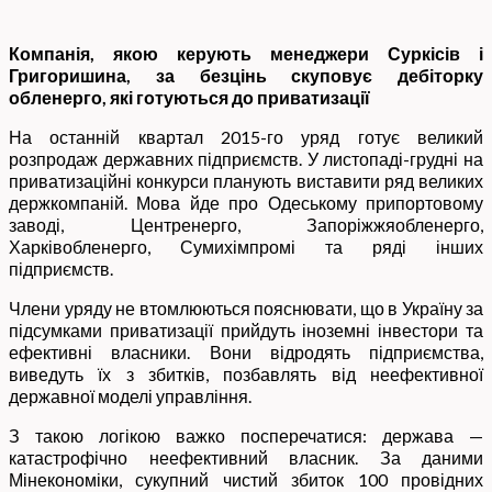
Компанія, якою керують менеджери Суркісів і
Григоришина, за безцінь скуповує дебіторку
обленерго, які готуються до приватизації
На останній квартал 2015-го уряд готує великий
розпродаж державних підприємств. У листопаді-грудні на
приватизаційні конкурси планують виставити ряд великих
держкомпаній. Мова йде про Одеському припортовому
заводі, Центренерго, Запоріжжяобленерго,
Харківобленерго, Сумихімпромі та ряді інших
підприємств.
Члени уряду не втомлюються пояснювати, що в Україну за
підсумками приватизації прийдуть іноземні інвестори та
ефективні власники. Вони відродять підприємства,
виведуть їх з збитків, позбавлять від неефективної
державної моделі управління.
З такою логікою важко посперечатися: держава —
катастрофічно неефективний власник. За даними
Мінекономіки, сукупний чистий збиток 100 провідних