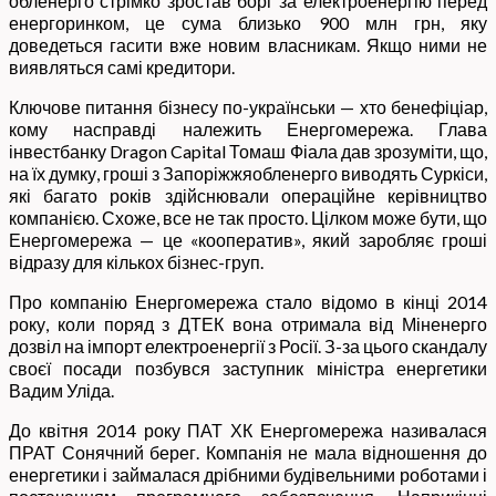
обленерго стрімко зростав борг за електроенергію перед
енергоринком, це сума близько 900 млн грн, яку
доведеться гасити вже новим власникам. Якщо ними не
виявляться самі кредитори.
Ключове питання бізнесу по-українськи — хто бенефіціар,
кому насправді належить Енергомережа. Глава
інвестбанку Dragon Capital Томаш Фіала дав зрозуміти, що,
на їх думку, гроші з Запоріжжяобленерго виводять Суркіси,
які багато років здійснювали операційне керівництво
компанією. Схоже, все не так просто. Цілком може бути, що
Енергомережа — це «кооператив», який заробляє гроші
відразу для кількох бізнес-груп.
Про компанію Енергомережа стало відомо в кінці 2014
року, коли поряд з ДТЕК вона отримала від Міненерго
дозвіл на імпорт електроенергії з Росії. З-за цього скандалу
своєї посади позбувся заступник міністра енергетики
Вадим Уліда.
До квітня 2014 року ПАТ ХК Енергомережа називалася
ПРАТ Сонячний берег. Компанія не мала відношення до
енергетики і займалася дрібними будівельними роботами і