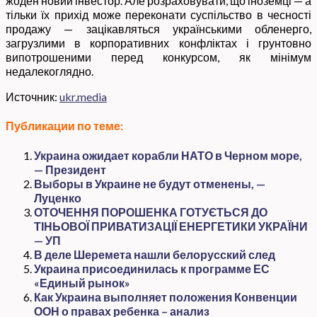
жоден новий інвестор. Але розраховувати, що іноземці — а
тільки їх прихід може переконати суспільство в чесності
продажу — зацікавляться українськими обленерго,
загрузлими в корпоративних конфліктах і грунтовно
випотрошеними перед конкурсом, як мінімум
недалекоглядно.
Источник:
ukr.media
Публикации по теме:
Украина ожидает корабли НАТО в Черном море,
— Президент
Выборы в Украине не будут отменены, —
Луценко
ОТОЧЕННЯ ПОРОШЕНКА ГОТУЄТЬСЯ ДО
ТІНЬОВОЇ ПРИВАТИЗАЦІЇ ЕНЕРГЕТИКИ УКРАЇНИ
— УП
В деле Шеремета нашли белорусский след
Украина присоединилась к программе ЕС
«Единый рынок»
Как Украина выполняет положения Конвенции
ООН о правах ребенка – анализ