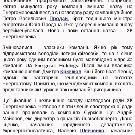
постачанням програмного забезпечення. Наприкінці
квітня минулого року компанія змінила назву на
ЕнергомережаІнвест, а в наглядову раду компанії увійшов
Петро Васильович
Продан
, брат тодішнього міністра
енергетики Юрія Продана. Вже у вересні компанія знову
перейменувалася. Нова і поки остання назва — ХК
Енергомережа.
Змінювалися і власники компанії. Якщо рік тому
підприємством володіли чотири фізособи, то на 1 січня
цього року єдиним власником була маловідома кіпрська
компанія UA Energoset Holdings. Після зміни власника
компанію очолив Дмитро
Крючков
. Він і його брат Леонід
відомі як багаторічні генпідрядники на об’єктах
Енергоатому. Примітно, що менеджмент компанії входять
представники як Суркісів, так і компаній Григоришина.
Ще цікавіше і незвичніше складу наглядової ради ХК
Енергомережа. Четверо з п’яти членів спостережної ради
раніше працювали в компаніях Суркісів. Це Андрій
Майоров, екс-директор з фінансів Львівобленерго, Діана
Іщенко, начальник юридичного департаменту
Укренергоконсалтинга, Валерія
Шевченко
, начальник