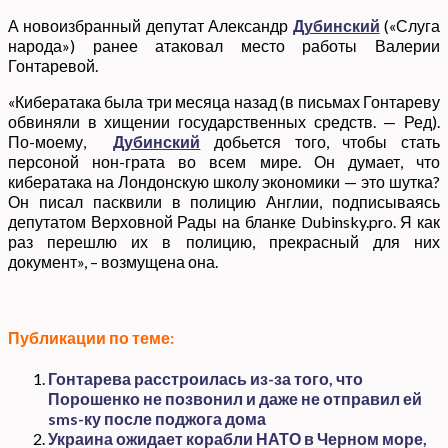
А новоизбранный депутат Александр
Дубинский
(«Слуга
народа») ранее атаковал место работы Валерии
Гонтаревой.
«Кибератака была три месяца назад (в письмах Гонтареву
обвиняли в хищении государственных средств. — Ред).
По-моему,
Дубинский
добьется того, чтобы стать
персоной нон-грата во всем мире. Он думает, что
кибератака на Лондонскую школу экономики — это шутка?
Он писал пасквили в полицию Англии, подписываясь
депутатом Верховной Рады на бланке Dubinsky.pro. Я как
раз перешлю их в полицию, прекрасный для них
документ», – возмущена она.
Публикации по теме:
Гонтарева расстроилась из-за того, что
Порошенко не позвонил и даже не отправил ей
sms-ку после поджога дома
Украина ожидает корабли НАТО в Черном море,