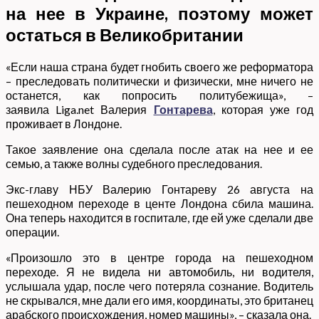
на нее в Украине, поэтому может
остаться в Великобритании
«Если наша страна будет гнобить своего же реформатора
– преследовать политически и физически, мне ничего не
останется, как попросить политубежища», –
заявила Liga.net Валерия
Гонтарева
, которая уже год
проживает в Лондоне.
Такое заявление она сделала после атак на нее и ее
семью, а также волны судебного преследования.
Экс-главу НБУ Валерию Гонтареву 26 августа на
пешеходном переходе в центе Лондона сбила машина.
Она теперь находится в госпитале, где ей уже сделали две
операции.
«Произошло это в центре города на пешеходном
переходе. Я не видела ни автомобиль, ни водителя,
услышала удар, после чего потеряла сознание. Водитель
не скрывался, мне дали его имя, координаты, это британец
арабского происхождения, номер машины», – сказала она.