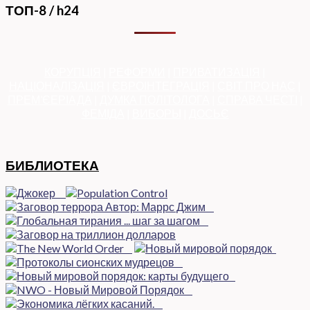
ТОП-8 / h24
КОРУПЦІЯ
|
РЕФОРМИ
|
ПРИВАТИЗАЦІЯ
|
НАЦІОНАЛІЗАЦІЯ
|
ЄВРОІНТЕГРАЦІЯ
|
СВІТ ПРО НАС
|
ПРЕМ’ЄЕРІАДА
|
ДУМКА ПОЛІТОЛОГА
|
СПРАВА ЧЕСТІ
|
ФЕМІДА
|
ВИБОРЫ
|
ДОСЬЄ
БИБЛИОТЕКА