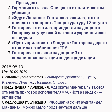
— Президент
Германия отказала Онищенко в политическом
убежище
«Жду в Лондоне». Гонтарева заявила, что не
приедет на допрос в Генпрокуратуру 12 августа
Гонтарева ответила, приедет ли на допрос в
Генпрокуратуру: такой наглости украинцы еще
не видели
«Пусть прилетают в Лондон»: Гонтарева дерзко
ответила на обвинения ГПУ
Гонтарева о вызове на допрос: Это
спланированная акция по дискредитации
2019-09-10
На:
10.09.2019
В статье упоминаются:
Гонтарева
,
Дубинский
,
Кулик
,
Курченко
,
Луценко
,
Портнов
,
Янукович
Предыдущая публикация:
Адвокаты Мангера пытаются
отменить приговор исполнителям убийства Гандзюк —
активисты
Следующая публикация:
Рябошапка хочет аудита «дел
Майдана»: Можно было продвинуться дальше