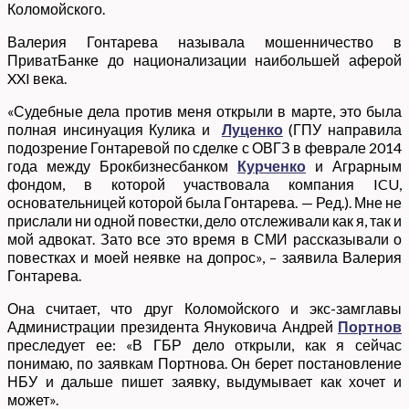
Коломойского.
Валерия Гонтарева называла мошенничество в
ПриватБанке до национализации наибольшей аферой
XXI века.
«Судебные дела против меня открыли в марте, это была
полная инсинуация Кулика и
Луценко
(ГПУ направила
подозрение Гонтаревой по сделке с ОВГЗ в феврале 2014
года между Брокбизнесбанком
Курченко
и Аграрным
фондом, в которой участвовала компания ICU,
основательницей которой была Гонтарева. — Ред.). Мне не
прислали ни одной повестки, дело отслеживали как я, так и
мой адвокат. Зато все это время в СМИ рассказывали о
повестках и моей неявке на допрос», – заявила Валерия
Гонтарева.
Она считает, что друг Коломойского и экс-замглавы
Администрации президента Януковича Андрей
Портнов
преследует ее: «В ГБР дело открыли, как я сейчас
понимаю, по заявкам Портнова. Он берет постановление
НБУ и дальше пишет заявку, выдумывает как хочет и
может».