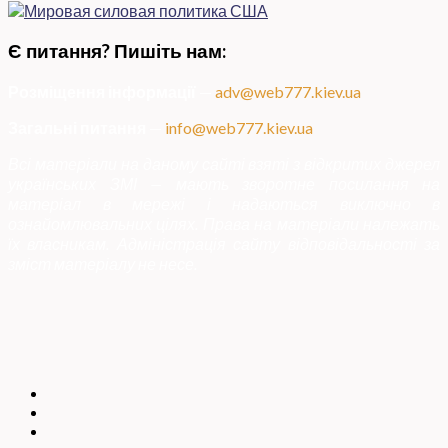
Є питання? Пишіть нам:
Розміщення інформації
—
adv@web777.kiev.ua
Загальні питання
—
info@web777.kiev.ua
Всі матеріали на даному сайті взяті з відкритих джерел
українських ЗМІ — мають зворотне посилання на
матеріал в мережі і надаються виключно в
ознайомлювальних цілях. Права на матеріали належать
їх власникам. Адміністрація сайту відповідальності за
зміст матеріалу не несе.