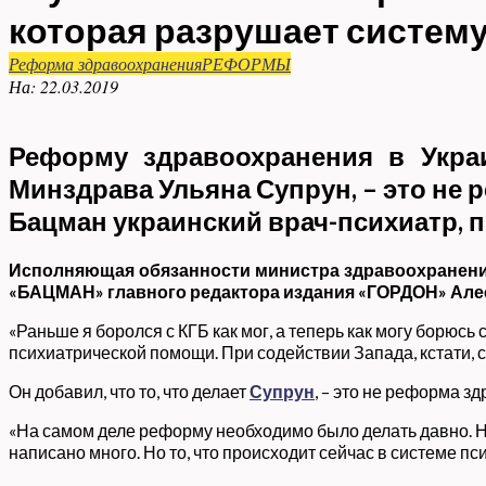
которая разрушает систем
Реформа здравоохранения
РЕФОРМЫ
На:
22.03.2019
Реформу здравоохранения в Украи
Минздрава Ульяна Супрун, – это не
Бацман украинский врач-психиатр, 
Исполняющая обязанности министра здравоохранен
«БАЦМАН» главного редактора издания «ГОРДОН» Алеси
«Раньше я боролся с КГБ как мог, а теперь как могу борюсь 
психиатрической помощи. При содействии Запада, кстати, с
Он добавил, что то, что делает
Супрун
, – это не реформа з
«На самом деле реформу необходимо было делать давно. Но 
написано много. Но то, что происходит сейчас в системе пс