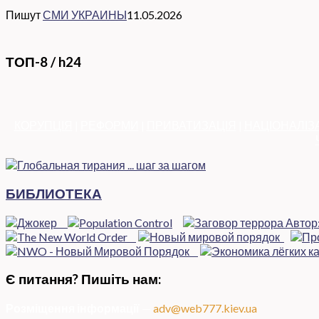
Пишут
СМИ УКРАИНЫ
11.05.2026
ТОП-8 / h24
КОРУПЦІЯ
|
РЕФОРМИ
|
ПРИВАТИЗАЦІЯ
|
НАЦІОНАЛІЗ
БИБЛИОТЕКА
Є питання? Пишіть нам:
Розміщення інформації
—
adv@web777.kiev.ua