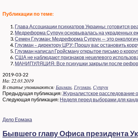
Публикации по теме:
Глава Ассоциации психиатров Украины: готовится р
Медреформа Супрун основывалась на украденных ею 
Семен Глузман: Медреформа Супрун — это онкологич
Глузман – директору ЦРУ: Прошу вас остановить кор
Глузман написал Гройсману открытое письмо о корру
США не наблюдают признаков нецелевого использов
МАНИПУЛЯЦИЯ: Все психушки закрыли после рефор
2019-03-22
На:
22.03.2019
В статье упоминаются:
Бацман
,
Глузман
,
Супрун
Предыдущая публикация:
Журналистское расследование о
Следующая публикация:
Неделя перед выборами для кандид
Дело Ермака
Бывшего главу Офиса президента Ук