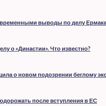
евременными выводы по делу Ермак
лу о «Династии». Что известно?
бщила о новом подозрении беглому эк
подорожать после вступления в ЕС