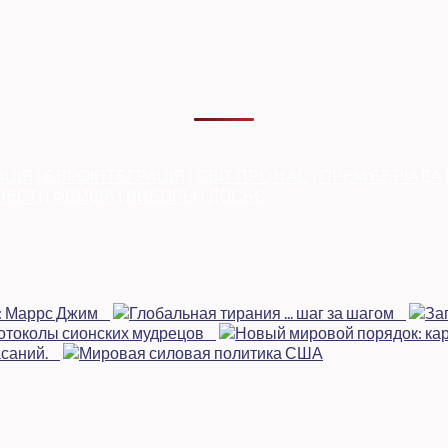
АЦІЯ
|
ЄВРОІНТЕГРАЦІЯ
|
СВІТ ПРО НАС
|
ПРЕМ’ЄЕРІАДА
ЧЕСТІ
|
ФЕМІДА
|
ВИБОРЫ
|
ДОСЬЄ