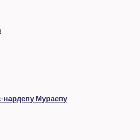
а
с-нардепу Мураеву