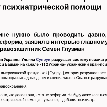
у психиатрической помощи
не нужно было проводить давно, 
 реформа, заявил в интервью главном
правозащитник Семен Глузман
ия Украины Ульяна
Супрун
разрушает систему психиатр
 Бацман на канале «112 Украина» украинский врач-пси
с американской гражданкой [Супрун], которая разрушает все т
 помощью западных денег и специалистов. Она все разрушает
дравоохранения.
то, что делает она, – это не реформа. Не буду даже касатьс
ихиатрической помощи, – ужасно», – добавил психиатр.