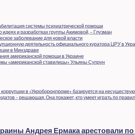
еабилитация системы психиатрической помощи
идеях и разработках группы Акимовой, – Глузман
еское заболевание для новой власти
рупционную деятельность официального куратора ЦРУ в Укр
пции в Минздраве
ания американской помощи в Украине
мы «американской ставилицы» Ульяны Супрун
 коррупции в «Укроборонпроме» базируется на несуществую
атов – решающая. Она покажет, кто умеет играть по правил
раины Андрея Ермака арестовали по