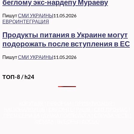
беглому экс-нардепу Мураеву
Пишут
СМИ УКРАИНЫ
11.05.2026
ЕВРОИНТЕГРАЦИЯ
Продукты питания в Украине могут
подорожать после вступления в ЕС
Пишут
СМИ УКРАИНЫ
11.05.2026
ТОП-8 / h24
КОРУПЦІЯ
|
РЕФОРМИ
|
ПРИВАТИЗАЦІЯ
|
НАЦІОНАЛІЗАЦІЯ
|
ЄВРОІНТЕГРАЦІЯ
|
СВІТ ПРО НАС
|
ПРЕМ’ЄЕРІАДА
|
ДУМКА ПОЛІТОЛОГА
|
СПРАВА ЧЕСТІ
|
ФЕМІДА
|
ВИБОРЫ
|
ДОСЬЄ