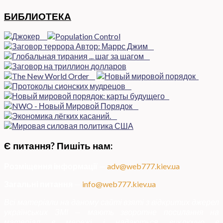
БИБЛИОТЕКА
Є питання? Пишіть нам:
Розміщення інформації
—
adv@web777.kiev.ua
Загальні питання
—
info@web777.kiev.ua
Всі матеріали на даному сайті взяті з відкритих джерел
українських ЗМІ — мають зворотне посилання на
матеріал в мережі і надаються виключно в