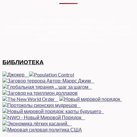
КОРУПЦІЯ
|
РЕФОРМИ
|
ПРИВАТИЗАЦІЯ
|
НАЦІОНАЛІЗАЦІЯ
|
ЄВРОІНТЕГРАЦІЯ
|
СВІТ ПРО НАС
|
ПРЕМ’ЄЕРІАДА
|
ДУМКА ПОЛІТОЛОГА
|
СПРАВА ЧЕСТІ
|
ФЕМІДА
|
ВИБОРЫ
|
ДОСЬЄ
БИБЛИОТЕКА