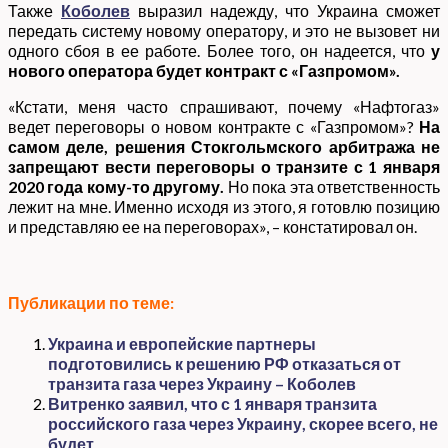
Также
Коболев
выразил надежду, что Украина сможет
передать систему новому оператору, и это не вызовет ни
одного сбоя в ее работе. Более того, он надеется, что
у
нового оператора будет контракт с «Газпромом».
«Кстати, меня часто спрашивают, почему «Нафтогаз»
ведет переговоры о новом контракте с «Газпромом»?
На
самом деле, решения Стокгольмского арбитража не
запрещают вести переговоры о транзите с 1 января
2020 года кому-то другому.
Но пока эта ответственность
лежит на мне. Именно исходя из этого, я готовлю позицию
и представляю ее на переговорах», – констатировал он.
Публикации по теме:
Украина и европейские партнеры
подготовились к решению РФ отказаться от
транзита газа через Украину – Коболев
Витренко заявил, что с 1 января транзита
российского газа через Украину, скорее всего, не
будет