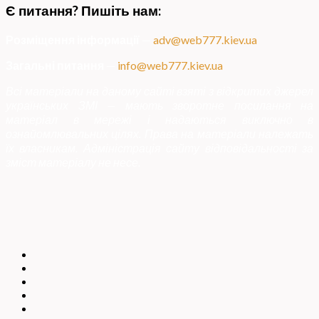
Є питання? Пишіть нам:
Розміщення інформації
—
adv@web777.kiev.ua
Загальні питання
—
info@web777.kiev.ua
Всі матеріали на даному сайті взяті з відкритих джерел
українських ЗМІ — мають зворотне посилання на
матеріал в мережі і надаються виключно в
ознайомлювальних цілях. Права на матеріали належать
їх власникам. Адміністрація сайту відповідальності за
зміст матеріалу не несе.