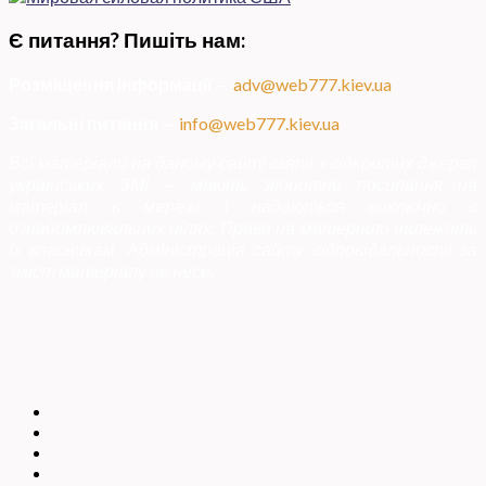
Є питання? Пишіть нам:
Розміщення інформації
—
adv@web777.kiev.ua
Загальні питання
—
info@web777.kiev.ua
Всі матеріали на даному сайті взяті з відкритих джерел
українських ЗМІ — мають зворотне посилання на
матеріал в мережі і надаються виключно в
ознайомлювальних цілях. Права на матеріали належать
їх власникам. Адміністрація сайту відповідальності за
зміст матеріалу не несе.