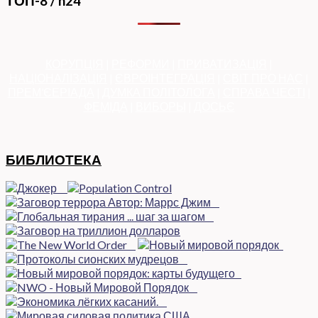
ТОП-8 / h24
КОРУПЦІЯ
|
РЕФОРМИ
|
ПРИВАТИЗАЦІЯ
|
НАЦІОНАЛІЗАЦІЯ
|
ЄВРОІНТЕГРАЦІЯ
|
СВІТ ПРО НАС
|
ПРЕМ’ЄЕРІАДА
|
ДУМКА ПОЛІТОЛОГА
|
СПРАВА ЧЕСТІ
|
ФЕМІДА
|
ВИБОРЫ
|
ДОСЬЄ
БИБЛИОТЕКА