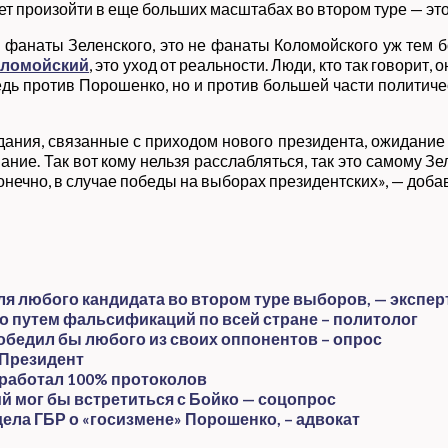
ожет произойти в еще больших масштабах во втором туре — э
е фанаты Зеленского, это не фанаты Коломойского уж тем бо
ломойский
, это уход от реальности. Люди, кто так говорит
дь против Порошенко, но и против большей части политичес
идания, связанные с приходом нового президента, ожидание
ние. Так вот кому нельзя расслабляться, так это самому Зе
онечно, в случае победы на выборах президентских», — доба
я любого кандидата во втором туре выборов, — экспер
о путем фальсификаций по всей стране – политолог
обедил бы любого из своих оппонентов – опрос
 Президент
бработал 100% протоколов
й мог бы встретиться с Бойко — соцопрос
дела ГБР о «госизмене» Порошенко, – адвокат