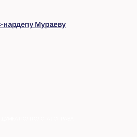
с-нардепу Мураеву
|
ДУМКА ПОЛІТОЛОГА
|
СПРАВА