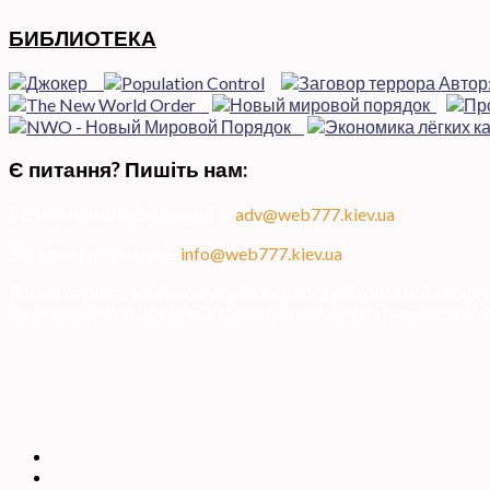
БИБЛИОТЕКА
Є питання? Пишіть нам:
Розміщення інформації
—
adv@web777.kiev.ua
Загальні питання
—
info@web777.kiev.ua
Всі матеріали на даному сайті взяті з відкритих джерел
ознайомлювальних цілях. Права на матеріали належать їх 