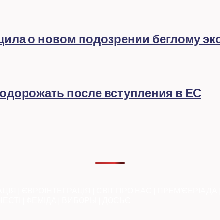
бщила о новом подозрении беглому эк
подорожать после вступления в ЕС
АЦІЯ
|
ЄВРОІНТЕГРАЦІЯ
|
СВІТ ПРО НАС
|
ПРЕМ’ЄЕРІАДА
ЧЕСТІ
|
ФЕМІДА
|
ВИБОРЫ
|
ДОСЬЄ