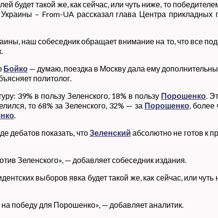
ей будет такой же, как сейчас, или чуть ниже, то победите
Украины – From-UA рассказал глава Центра прикладных 
ины, наш собеседник обращает внимание на то, что все под
.
о
Бойко
— думаю, поездка в Москву дала ему дополнительны
объясняет политолог.
туру: 39% в пользу Зеленского, 18% в пользу
Порошенко
. Э
делился, то 68% за Зеленского, 32% — за
Порошенко
, более
нко
.
де дебатов показать, что
Зеленский
абсолютно не готов к п
ротив Зеленского», — добавляет собеседник издания.
зидентских выборов явка будет такой же, как сейчас, или чу
с на победу для Порошенко», — добавляет аналитик.