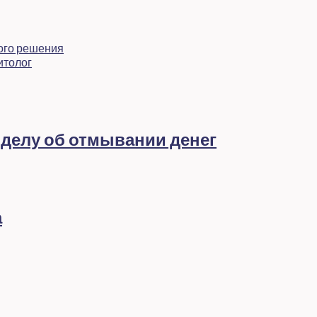
ого решения
итолог
 делу об отмывании денег
а