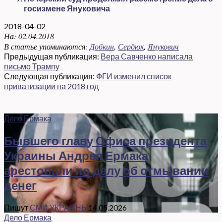
госизмене Януковича
2018-04-02
На:
02.04.2018
В статье упоминаются:
Добкин
,
Сердюк
,
Янукович
Предыдущая публикация:
Вера Савченко написала
письмо Трампу
Следующая публикация:
ФГИ изменил список
приватизации на 2018 год
Дело Ермака
Бывшего главу Офиса президента
Украины Андрея Ермака
арестовали по делу об отмывании
денег
Пишут
СМИ УКРАИНЫ
14.05.2026
Дело Ермака