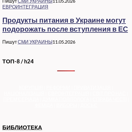
Пишут
СМИ УКРАИНЫ
11.05.2026
ЕВРОИНТЕГРАЦИЯ
Продукты питания в Украине могут
подорожать после вступления в ЕС
Пишут
СМИ УКРАИНЫ
11.05.2026
ТОП-8 / h24
КОРУПЦІЯ
|
РЕФОРМИ
|
ПРИВАТИЗАЦІЯ
|
НАЦІОНАЛІЗАЦІЯ
|
ЄВРОІНТЕГРАЦІЯ
|
СВІТ ПРО НАС
|
ПРЕМ’ЄЕРІАДА
|
ДУМКА ПОЛІТОЛОГА
|
СПРАВА ЧЕСТІ
|
ФЕМІДА
|
ВИБОРЫ
|
ДОСЬЄ
БИБЛИОТЕКА