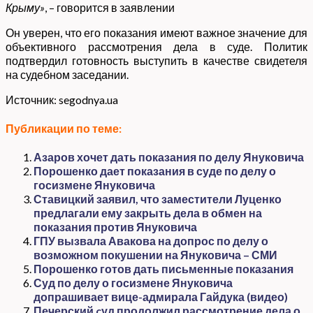
Крыму»
, – говорится в заявлении
Он уверен, что его показания имеют важное значение для
объективного рассмотрения дела в суде. Политик
подтвердил готовность выступить в качестве свидетеля
на судебном заседании.
Источник: segodnya.ua
Публикации по теме:
Азаров хочет дать показания по делу Януковича
Порошенко дает показания в суде по делу о
госизмене Януковича
Ставицкий заявил, что заместители Луценко
предлагали ему закрыть дела в обмен на
показания против Януковича
ГПУ вызвала Авакова на допрос по делу о
возможном покушении на Януковича – СМИ
Порошенко готов дать письменные показания
Суд по делу о госизмене Януковича
допрашивает вице-адмирала Гайдука (видео)
Печерский cуд продолжил рассмотрение дела о