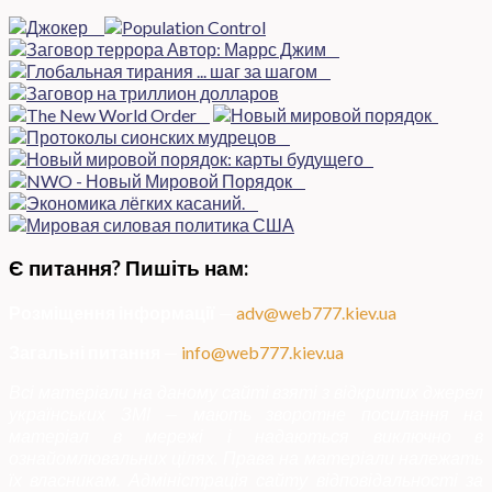
Є питання? Пишіть нам:
Розміщення інформації
—
adv@web777.kiev.ua
Загальні питання
—
info@web777.kiev.ua
Всі матеріали на даному сайті взяті з відкритих джерел
українських ЗМІ — мають зворотне посилання на
матеріал в мережі і надаються виключно в
ознайомлювальних цілях. Права на матеріали належать
їх власникам. Адміністрація сайту відповідальності за