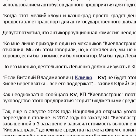
использованием автобусов данного предприятия для подго
“Когда этот мелкий клоун и казнокрад просто крадет д
предоставляет транспорт для антигосударственного шабаша 
Депутат отметил, что антикорррупционная комиссия неодно
“Ко мне лично приходил один из механиков “Киевпастранса
отчаяния. Мы об этом говорили, но, к сожалению, мы не
хорошо, если бы в комиссии был изолятор. Мы бы туда Лев
По его мнению, деятельность Левченко должны изучать в К
“Если Виталий Владимирович (
Кличко
. –
KV
) не будет эт
Киеве берет взятки – все его поддержат”, – заявил Юрий Си
Как неоднократно сообщала
KV
, КП “Киевпастранс” пло
руководство этого предприятия “сорит” бюджетными средс
Так, еще в августе 2018 года Нацполиция открыла уго
переездов в столице. В 2017 году по заказу КП “Киевпас
завышенной в 3 раза цене и завысил стоимость выполненн
“Киевпастранс” денежные средства на счета фирм с приз
сумма ущерба, нанесенного столичному бюджету, на данны