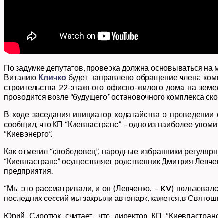
По задумке депутатов, проверка должна основываться на м
Виталию
Кличко
будет направлено обращение члена коми
строительства 22-этажного офисно-жилого дома на земел
проводится возле “будущего” остановочного комплекса ско
В ходе заседания инициатор ходатайства о проведении 
сообщил, что КП “Киевпастранс” – одно из наиболее упом
“Киевэнерго”.
Как отметил “свободовец”, народные избранники регулярн
“Киевпастранс” осуществляет родственник Дмитрия Левченк
предприятия.
“Мы это рассматривали, и он (Левченко. –
KV
) пользовалс
последних сессий мы закрыли автопарк, кажется, в Святош
Юрий Сиротюк считает, что директор КП “Киевпастранс