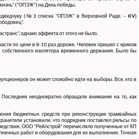
изнь” (“ОПЗЖ”) на День победы.
н Медведчуку (№3 списка “ОПЗЖ” в Верховной Раде. –
KV
)
ободовец”.
транс”, однако эффекта от этого не было.
асти по цене в 8-10 раз дороже. Человек пришел с криком
ем собственного изолятора временного держания. Было бы
ррупционеров он может спокойно идти на выборы. Все, кто в
. Последние неоднократно обращали внимание на то, как
оения бюджетных средств при реконструкции трамвайных
хранители установили, что подрядчик поставлял рельсы по
следствия, ООО “Рейлстрой” перечисляло полученные от КП
лненных работ и оборудования для их выполнения. Точная