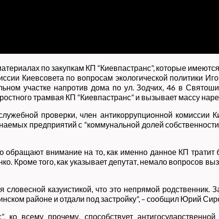
атериалах по закупкам КП “Киевпастранс”, которые имеются
ссии Киевсовета по вопросам экологической политики Иг
ьном участке напротив дома по ул. Зодчих, 46 в Святошин
ростного трамвая КП “Киевпастранс” и вызывает массу наре
служебной проверки, член антикоррупционной комиссии 
инаемых предприятий с “коммунальной долей собственности
о обращают внимание на то, как именно данное КП тратит
о. Кроме того, как указывает депутат, немало вопросов вы
я словесной казуистикой, что это непрямой родственник. З
инском районе и отдали под застройку”, – сообщил Юрий Сир
”, ко всему прочему, способствует антигосударственной