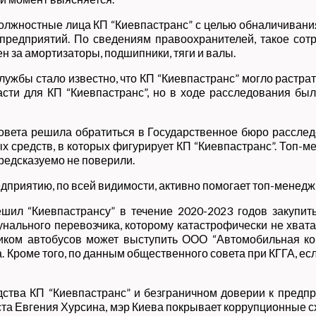
 должностные лица КП “Киевпастранс” с целью обналичива
предприятий. По сведениям правоохранителей, такое сотр
н за амортизаторы, подшипники, тяги и валы.
лужбы стало известно, что КП “Киевпастранс” могло растра
сти для КП “Киевпастранс”, но в ходе расследования был
вета решила обратиться в Государственное бюро расслед
 средств, в которых фигурирует КП “Киевпастранс”. Топ-м
редсказуемо не поверили.
дприятию, по всей видимости, активно помогает топ-менед
шил “Киевпастрансу” в течение 2020-2023 годов закупить
нального перевозчика, которому катастрофически не хвата
ком автобусов может выступить ООО “Автомобильная ко
роме того, по данным общественного совета при КГГА, если 
ства КП “Киевпастранс” и безграничном доверии к предп
та Евгения Хурсина, мэр Киева покрывает коррупционные с