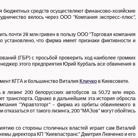
ния бюджетных средств осуществляют финансово-хозяйские
удничество велось через ООО “Компания экспресс-плюс”,
тить почти 28 млн гривен в пользу ООО “Торговая компания
о установлено, что фирма имеет признаки фиктивности и
ований (ГБР) с просьбой проверить ход наиболее громких
енеджер этого предприятия Юрий Курбаль все обвинения в
жмент КГГА и большинство Виталия
Кличко
в Киевсовете.
 в лизинг 200 белорусских автобусов за 50,72 млн евро.
ет транспорта. Однако в дальнейшем эта история обросла
мпания “Укравтоторг” – фирма из орбиты обвиняемого в
отказаться от такого лизинга, 200 “МАЗов” могут обойтись
риятию со стороны столичных властей играет сам Виталий
хемы директора КП “Киевпастранс” Дмитрия Левченко и его