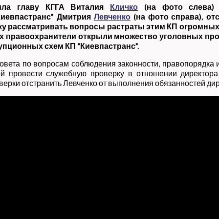
сила главу КГГА Виталия
Кличко
(на фото слева) 
Киевпастранс” Дмитрия
Левченко
(на фото справа), от
ку рассматривать вопросы растраты этим КП огромных
х правоохранители открыли множество уголовных прои
упционных схем КП “Киевпастранс”.
совета по вопросам соблюдения законности, правопорядка 
й провести служебную проверку в отношении директор
ерки отстранить Левченко от выполнения обязанностей дир