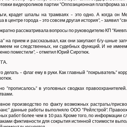
товки видеороликов партии “Оппозиционная платформа за ж
еньги, крадет шпалы на трамваях – это одно. А когда о
в центре города – это совсем другая история”, – заявил “св
кратно рассматривала вопросы по руководителю КП “Киевпас
” на прием и рассказывал, как они закупают б/у-шные запч
 имеем ни следственных, ни судебных функций. И не име
ченко поместили”, – отметил Юрий Сиротюк.
ГГА.
ого делать – флаг ему в руки. Как главный “покрыватель” ко
ротюк.
тно “прописалось” в уголовных сводках правоохранителей
твами.
ловное производство по факту возможных растраты/присв
транс” данные работы выполняло ООО “Рейлстрой”. Правоо
ых работ более чем в 10 раз. Кроме того, по информации 
наками фиктивности для сокрытия истинной стоимости выпо
й момент выясняется.