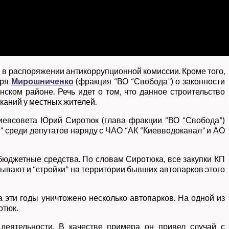
 в распоряжении антикоррупционной комиссии. Кроме того,
оря
Мирошниченко
(фракция “ВО “Свобода”) о законности
ском районе. Речь идет о том, что данное строительство
каний у местных жителей.
Киевсовета Юрий Сиротюк (глава фракции “ВО “Свобода”)
” среди депутатов наряду с ЧАО “АК “Киевводоканал” и АО
 бюджетные средства. По словам Сиротюка, все закупки КП
зывают и “стройки” на территории бывших автопарков этого
а эти годы уничтожено несколько автопарков. На одной из
отюк.
 деятельности. В качестве примера он привел случай с