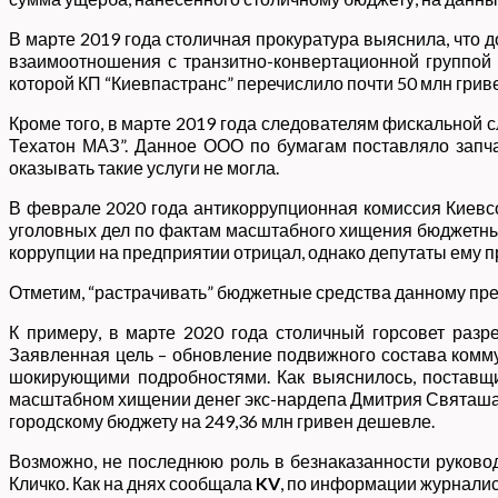
В марте 2019 года столичная прокуратура выяснила, что
взаимоотношения с транзитно-конвертационной группой 
которой КП “Киевпастранс” перечислило почти 50 млн гриве
Кроме того, в марте 2019 года следователям фискальной с
Техатон МАЗ”. Данное ООО по бумагам поставляло запча
оказывать такие услуги не могла.
В феврале 2020 года антикоррупционная комиссия Киевсо
уголовных дел по фактам масштабного хищения бюджетных
коррупции на предприятии отрицал, однако депутаты ему п
Отметим, “растрачивать” бюджетные средства данному пре
К примеру, в марте 2020 года столичный горсовет разре
Заявленная цель – обновление подвижного состава комму
шокирующими подробностями. Как выяснилось, поставщи
масштабном хищении денег экс-нардепа Дмитрия Святаша. К
городскому бюджету на 249,36 млн гривен дешевле.
Возможно, не последнюю роль в безнаказанности руковод
Кличко. Как на днях сообщала
KV
, по информации журналис