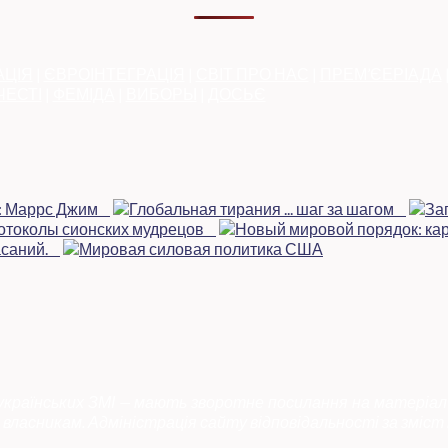
АЦІЯ
|
ЄВРОІНТЕГРАЦІЯ
|
СВІТ ПРО НАС
|
ПРЕМ’ЄЕРІАДА
ЧЕСТІ
|
ФЕМІДА
|
ВИБОРЫ
|
ДОСЬЄ
 українських ЗМІ — мають зворотне посилання на матеріал
власникам. Адміністрація сайту відповідальності за зміст 