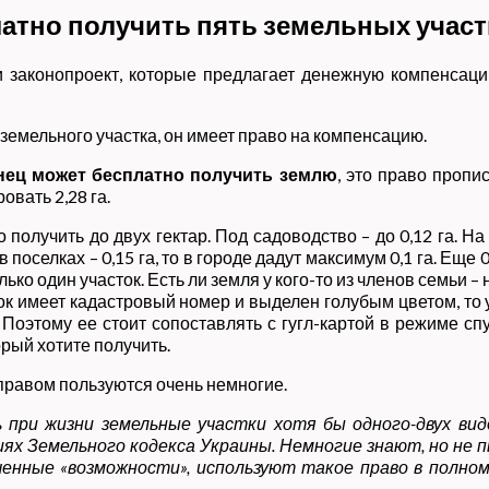
атно получить пять земельных учас
 законопроект, которые предлагает денежную компенсацию
 земельного участка, он имеет право на компенсацию.
инец может бесплатно получить землю
, это право пропи
овать 2,28 га.
 получить до двух гектар. Под садоводство – до 0,12 га. Н
 поселках – 0,15 га, то в городе дадут максимум 0,1 га. Еще 0
ко один участок. Есть ли земля у кого-то из членов семьи –
ок имеет кадастровый номер и выделен голубым цветом, то 
этому ее стоит сопоставлять с гугл-картой в режиме спутн
орый хотите получить.
 правом пользуются очень немногие.
 при жизни земельные участки хотя бы одного-двух ви
ях Земельного кодекса Украины. Немногие знают, но не п
енные «возможности», используют такое право в полном