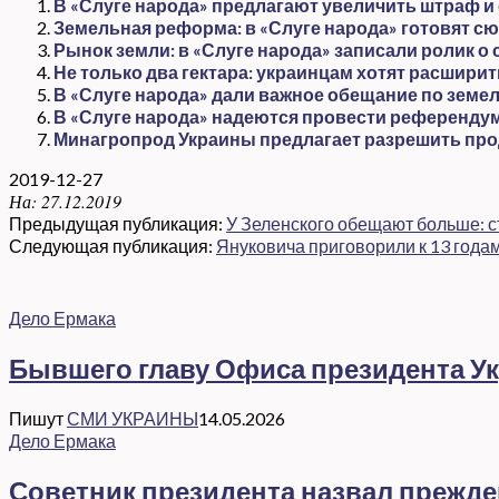
В «Слуге народа» предлагают увеличить штраф и
Земельная реформа: в «Слуге народа» готовят с
Рынок земли: в «Слуге народа» записали ролик 
Не только два гектара: украинцам хотят расшири
В «Слуге народа» дали важное обещание по зем
В «Слуге народа» надеются провести референдум
Минагропрод Украины предлагает разрешить про
2019-12-27
На:
27.12.2019
Предыдущая публикация:
У Зеленского обещают больше: ст
Следующая публикация:
Януковича приговорили к 13 года
Дело Ермака
Бывшего главу Офиса президента Ук
Пишут
СМИ УКРАИНЫ
14.05.2026
Дело Ермака
Советник президента назвал прежд