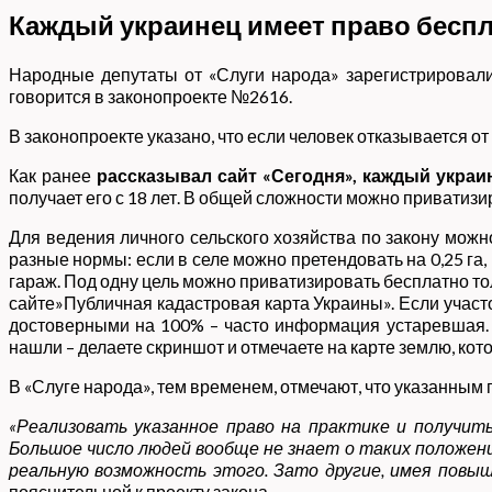
Каждый украинец имеет право беспл
Народные депутаты от «Слуги народа» зарегистрировали
говорится в законопроекте №2616.
В законопроекте указано, что если человек отказывается от
Как ранее
рассказывал сайт «Сегодня», каждый укра
получает его с 18 лет. В общей сложности можно приватизир
Для ведения личного сельского хозяйства по закону можно
разные нормы: если в селе можно претендовать на 0,25 га, в
гараж. Под одну цель можно приватизировать бесплатно толь
сайте»Публичная кадастровая карта Украины». Если участ
достоверными на 100% – часто информация устаревшая. По
нашли – делаете скриншот и отмечаете на карте землю, кот
В «Слуге народа», тем временем, отмечают, что указанным
«Реализовать указанное право на практике и получить
Большое число людей вообще не знает о таких положени
реальную возможность этого. Зато другие, имея повыш
пояснительной к проекту закона.