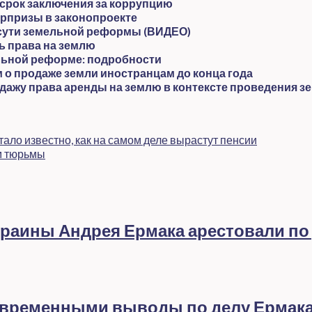
 срок заключения за коррупцию
юрпризы в законопроекте
о сути земельной реформы (ВИДЕО)
ть права на землю
ельной реформе: подробности
 о продаже земли иностранцам до конца года
дажу права аренды на землю в контексте проведения 
ало известно, как на самом деле вырастут пенсии
м тюрьмы
раины Андрея Ермака арестовали по
евременными выводы по делу Ермак