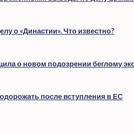
лу о «Династии». Что известно?
бщила о новом подозрении беглому эк
подорожать после вступления в ЕС