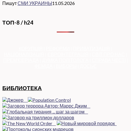
Пишут
СМИ УКРАИНЫ
11.05.2026
ТОП-8 / h24
КОРУПЦІЯ
|
РЕФОРМИ
|
ПРИВАТИЗАЦІЯ
|
НАЦІОНАЛІЗАЦІЯ
|
ЄВРОІНТЕГРАЦІЯ
|
СВІТ ПРО НАС
|
ПРЕМ’ЄЕРІАДА
|
ДУМКА ПОЛІТОЛОГА
|
СПРАВА ЧЕСТІ
|
ФЕМІДА
|
ВИБОРЫ
|
ДОСЬЄ
БИБЛИОТЕКА