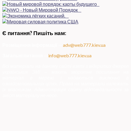
Є питання? Пишіть нам:
Розміщення інформації
—
adv@web777.kiev.ua
Загальні питання
—
info@web777.kiev.ua
Всі матеріали на даному сайті взяті з відкритих джерел
українських ЗМІ — мають зворотне посилання на
матеріал в мережі і надаються виключно в
ознайомлювальних цілях. Права на матеріали належать
їх власникам. Адміністрація сайту відповідальності за
зміст матеріалу не несе.