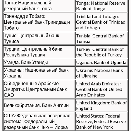
Тонга: Национальный
Tonga: National Reserve
резервный банк Тонга
Bank of Tonga
Тринидад и Тобаго:
Trinidad and Tobago:
Центральный банк Тринидад и
Central Bank of Trinidad
and Tobago
Тобаго
Тунис: Центральный банк
Tunisia: Central Bank of
Туниса
Tunisia
Турции: Центральный банк
Turkey: Central Bank of
Республика Турция
the Republic of Turkey
Уганда: Банк Уганды
Uganda: Bank of Uganda
Украины: Национальный банк
Ukraine: National Bank
Украины
of Ukraine
Объединенные Арабские
United Arab Emirates:
Эмираты: Центральный банк
Central Bank of United
Arab Emirates
ОАЭ
United Kingdom: Bank of
Великобритания: Банк Англии
England
США: Федеральная резервная
United States: Federal
система , Федеральный
Reserve, Federal Reserve
Bank of New York
резервный банк Нью — Йорка