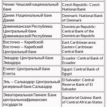
Чехии: Чешский национальный
Czech Republic: Czech
банк
National Bank
Дании: Национальный банк
Denmark: National Bank
Дании
of Denmark
Доминиканская Республика:
Dominican Republic:
Центральный банк
Central Bank of the
Dominican Republic
Доминиканской Республики
Восточно — Карибской:
East Caribbean area:
Восточно — Карибский
Eastern Caribbean
Central Bank
Центральный банк
Эквадор: Центральный банк
Ecuador: Central Bank of
Эквадора
Ecuador
Египет: Центральный банк
Egypt: Central Bank of
Египта
Egypt
El Salvador: Central
Эль — Сальвадор: Центральный
Reserve Bank of El
резервный банк Сальвадор
Salvador
Экваториальная Гвинея: Банк
Equatorial Guinea: Bank
центральноафриканских
of Central African States
государств