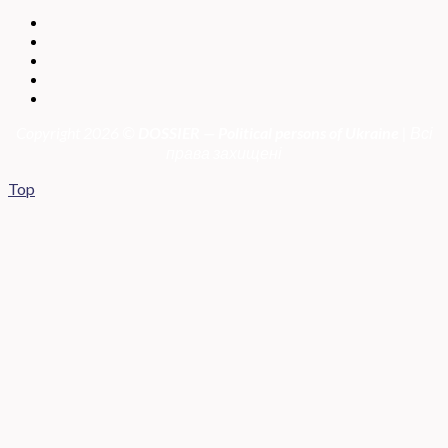
Copyright 2026 ©
DOSSIER — Political persons of Ukrain
e
| Всі
права захищені
Top