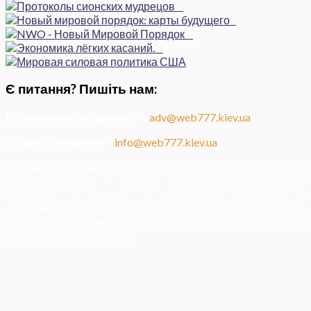
Є питання? Пишіть нам:
Розміщення інформації
—
adv@web777.kiev.ua
Загальні питання
—
info@web777.kiev.ua
Всі матеріали на даному сайті взяті з відкритих джерел
українських ЗМІ — мають зворотне посилання на
матеріал в мережі і надаються виключно в
ознайомлювальних цілях. Права на матеріали належать
їх власникам. Адміністрація сайту відповідальності за
зміст матеріалу не несе.