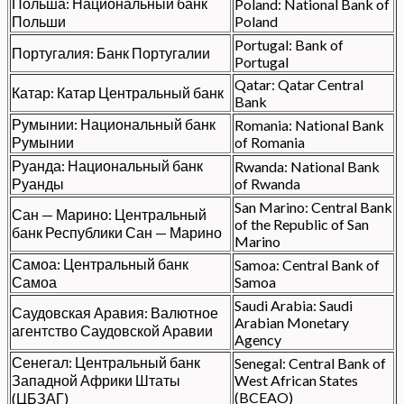
Польша: Национальный банк
Poland: National Bank of
Польши
Poland
Portugal: Bank of
Португалия: Банк Португалии
Portugal
Qatar: Qatar Central
Катар: Катар Центральный банк
Bank
Румынии: Национальный банк
Romania: National Bank
Румынии
of Romania
Руанда: Национальный банк
Rwanda: National Bank
Руанды
of Rwanda
San Marino: Central Bank
Сан — Марино: Центральный
of the Republic of San
банк Республики Сан — Марино
Marino
Самоа: Центральный банк
Samoa: Central Bank of
Самоа
Samoa
Saudi Arabia: Saudi
Саудовская Аравия: Валютное
Arabian Monetary
агентство Саудовской Аравии
Agency
Сенегал: Центральный банк
Senegal: Central Bank of
Западной Африки Штаты
West African States
(BCEAO)
(ЦБЗАГ)