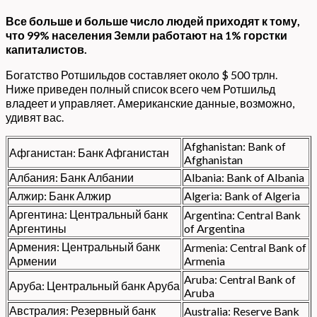
Все больше и больше число людей приходят к тому,
что 99% населения Земли работают на 1% горстки
капиталистов.
Богатство Ротшильдов составляет около $ 500 трлн.
Ниже приведен полный список всего чем Ротшильд
владеет и управляет. Американские данные, возможно,
удивят вас.
Afghanistan: Bank of
Афганистан: Банк Афганистан
Afghanistan
Албания: Банк Албании
Albania: Bank of Albania
Алжир: Банк Алжир
Algeria: Bank of Algeria
Аргентина: Центральный банк
Argentina: Central Bank
Аргентины
of Argentina
Армения: Центральный банк
Armenia: Central Bank of
Армении
Armenia
Aruba: Central Bank of
Аруба: Центральный банк Аруба
Aruba
Австралия: Резервный банк
Australia: Reserve Bank