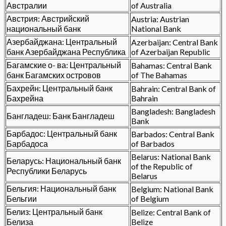
Австралии
of Australia
Австрия: Австрийский
Austria: Austrian
национальный банк
National Bank
Азербайджана: Центральный
Azerbaijan: Central Bank
банк Азербайджана Республика
of Azerbaijan Republic
Багамские о- ва: Центральный
Bahamas: Central Bank
банк Багамских островов
of The Bahamas
Бахрейн: Центральный банк
Bahrain: Central Bank of
Бахрейна
Bahrain
Bangladesh: Bangladesh
Бангладеш: Банк Бангладеш
Bank
Барбадос: Центральный банк
Barbados: Central Bank
Барбадоса
of Barbados
Belarus: National Bank
Беларусь: Национальный банк
of the Republic of
Республики Беларусь
Belarus
Бельгия: Национальный банк
Belgium: National Bank
Бельгии
of Belgium
Белиз: Центральный банк
Belize: Central Bank of
Белиза
Belize