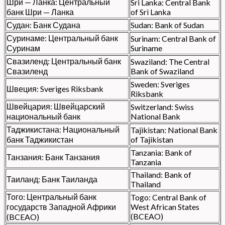
Шри — Ланка: Центральный
Sri Lanka: Central Bank
банк Шри — Ланка
of Sri Lanka
Судан: Банк Судана
Sudan: Bank of Sudan
Суринаме: Центральный банк
Surinam: Central Bank of
Суринам
Suriname
Свазиленд: Центральный банк
Swaziland: The Central
Свазиленд
Bank of Swaziland
Sweden: Sveriges
Швеция: Sveriges Riksbank
Riksbank
Швейцария: Швейцарский
Switzerland: Swiss
национальный банк
National Bank
Таджикистана: Национальный
Tajikistan: National Bank
банк Таджикистан
of Tajikistan
Tanzania: Bank of
Танзания: Банк Танзания
Tanzania
Thailand: Bank of
Таиланд: Банк Таиланда
Thailand
Того: Центральный банк
Togo: Central Bank of
государств Западной Африки
West African States
(BCEAO)
(BCEAO)