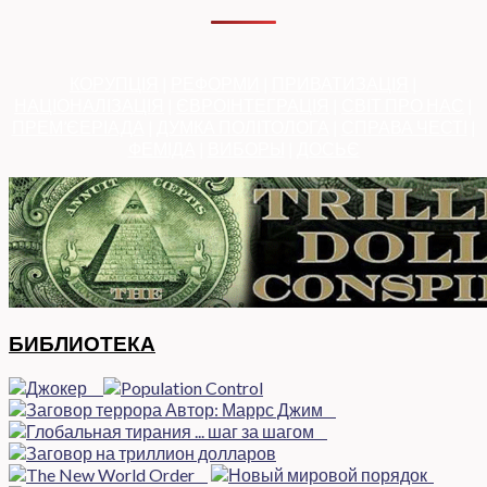
КОРУПЦІЯ
|
РЕФОРМИ
|
ПРИВАТИЗАЦІЯ
|
НАЦІОНАЛІЗАЦІЯ
|
ЄВРОІНТЕГРАЦІЯ
|
СВІТ ПРО НАС
|
ПРЕМ’ЄЕРІАДА
|
ДУМКА ПОЛІТОЛОГА
|
СПРАВА ЧЕСТІ
|
ФЕМІДА
|
ВИБОРЫ
|
ДОСЬЄ
БИБЛИОТЕКА