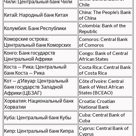
Чили: Центральный банк Чили
Chile
China: The People’s Bank
Китай: Народный банк Китая
of China
Colombia: Bank of the
Колумбия: Банк Республики
Republic
Коморские острова:
Comoros: Central Bank
Центральный банк Коморских
of Comoros
Конго: Банк государств
Congo: Bank of Central
Центральной Африки
African States
Коста — Рика: Центральный
Costa Rica: Central Bank
банк Коста — Рика
of Costa Rica
Кот — д’Ивуар: Центральный
Côte d’Ivoire: Central
банк государств Западной
Bank of West African
States (BCEAO)
Африки (ЦБЗАГ)
Хорватия: Национальный банк
Croatia: Croatian
Хорватии
National Bank
Cuba: Central Bank of
Куба: Центральный банк Кубы
Cuba
Cyprus: Central Bank of
Кипр: Центральный банк Кипра
Cyprus