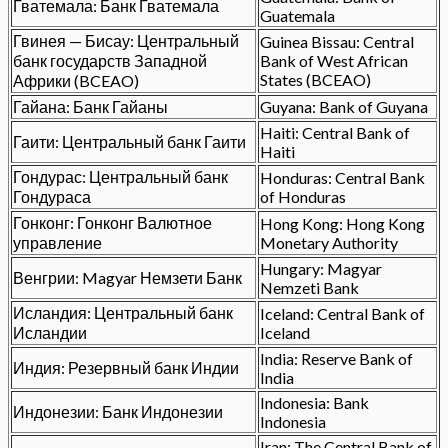
Гватемала: Банк Гватемала
Guatemala
Гвинея — Бисау: Центральный
Guinea Bissau: Central
банк государств Западной
Bank of West African
States (BCEAO)
Африки (BCEAO)
Гайана: Банк Гайаны
Guyana: Bank of Guyana
Haiti: Central Bank of
Гаити: Центральный банк Гаити
Haiti
Гондурас: Центральный банк
Honduras: Central Bank
Гондураса
of Honduras
Гонконг: Гонконг Валютное
Hong Kong: Hong Kong
управление
Monetary Authority
Hungary: Magyar
Венгрии: Magyar Немзети Банк
Nemzeti Bank
Исландия: Центральный банк
Iceland: Central Bank of
Исландии
Iceland
India: Reserve Bank of
Индия: Резервный банк Индии
India
Indonesia: Bank
Индонезии: Банк Индонезии
Indonesia
Iran: The Central Bank of