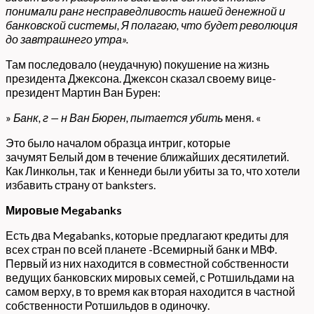
понимали ранг несправедливость нашей денежной и
банковской системы, Я полагаю, что будет революция
до завтрашнего утра».
Там последовало (неудачную) покушение на жизнь
президента Джексона. Джексон сказал своему вице-
президент Мартин Ван Бурен:
»
Банк, г — н Ван Бюрен, пытается убить
меня. «
Это было началом образца интриг, которые
зачумят Белый дом в течение ближайших десятилетий.
Как Линкольн, так и Кеннеди были убиты за то, что хотели
избавить страну от banksters.
Мировые Megabanks
Есть два Megabanks, которые предлагают кредиты для
всех стран по всей планете -Всемирный банк и МВФ.
Первый из них находится в совместной собственности
ведущих банковских мировых семей, с Ротшильдами на
самом верху, в то время как вторая находится в частной
собственности Ротшильдов в одиночку.