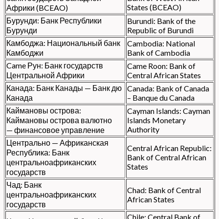
States (BCEAO)
Африки (BCEAO)
Бурунди: Банк Республики
Burundi: Bank of the
Бурунди
Republic of Burundi
Камбоджа: Национальный банк
Cambodia: National
Камбоджи
Bank of Cambodia
Came Рун: Банк государств
Came Roon: Bank of
Центральной Африки
Central African States
Канада: Банк Канады — Банк дю
Canada: Bank of Canada
Канада
– Banque du Canada
Каймановы острова:
Cayman Islands: Cayman
Каймановы острова валютно
Islands Monetary
Authority
— финансовое управление
Центрально — Африканская
Central African Republic:
Республика: Банк
Bank of Central African
центральноафриканских
States
государств
Чад: Банк
Chad: Bank of Central
центральноафриканских
African States
государств
Chile: Central Bank of