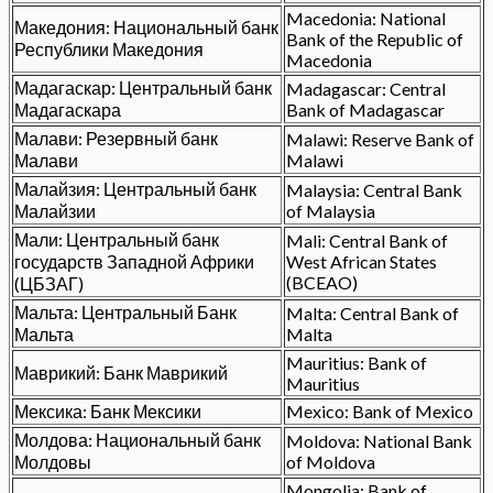
Macedonia: National
Македония: Национальный банк
Bank of the Republic of
Республики Македония
Macedonia
Мадагаскар: Центральный банк
Madagascar: Central
Мадагаскара
Bank of Madagascar
Малави: Резервный банк
Malawi: Reserve Bank of
Малави
Malawi
Малайзия: Центральный банк
Malaysia: Central Bank
Малайзии
of Malaysia
Мали: Центральный банк
Mali: Central Bank of
государств Западной Африки
West African States
(BCEAO)
(ЦБЗАГ)
Мальта: Центральный Банк
Malta: Central Bank of
Мальта
Malta
Mauritius: Bank of
Маврикий: Банк Маврикий
Mauritius
Мексика: Банк Мексики
Mexico: Bank of Mexico
Молдова: Национальный банк
Moldova: National Bank
Молдовы
of Moldova
Mongolia: Bank of