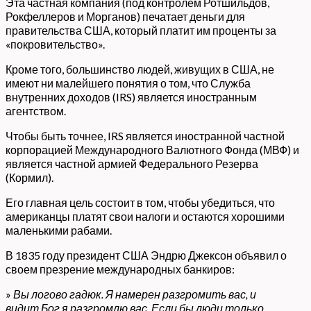
Эта частная компания (под контролем Ротшильдов,
Рокфеллеров и Морганов) печатает деньги для
правительства США, который платит им проценты за
«покровительство».
Кроме того, большинство людей, живущих в США, не
имеют ни малейшего понятия о том, что Служба
внутренних доходов (IRS) является иностранным
агентством.
Чтобы быть точнее, IRS является иностранной частной
корпорацией Международного Валютного Фонда (МВФ) и
является частной армией Федерального Резерва
(Кормил).
Его главная цель состоит в том, чтобы убедиться, что
американцы платят свои налоги и остаются хорошими
маленькими рабами.
В 1835 году президент США Эндрю Джексон объявил о
своем презрение международных банкиров:
»
Вы логово гадюк. Я намерен разгромить вас, и
видит Бог я разгромлю вас. Если бы люди только