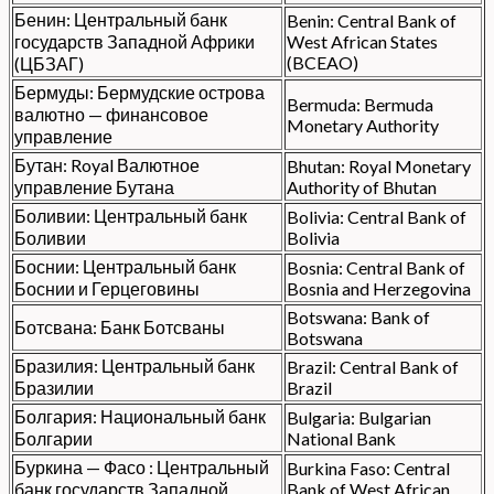
Бенин: Центральный банк
Benin: Central Bank of
государств Западной Африки
West African States
(BCEAO)
(ЦБЗАГ)
Бермуды: Бермудские острова
Bermuda: Bermuda
валютно — финансовое
Monetary Authority
управление
Бутан: Royal Валютное
Bhutan: Royal Monetary
управление Бутана
Authority of Bhutan
Боливии: Центральный банк
Bolivia: Central Bank of
Боливии
Bolivia
Боснии: Центральный банк
Bosnia: Central Bank of
Боснии и Герцеговины
Bosnia and Herzegovina
Botswana: Bank of
Ботсвана: Банк Ботсваны
Botswana
Бразилия: Центральный банк
Brazil: Central Bank of
Бразилии
Brazil
Болгария: Национальный банк
Bulgaria: Bulgarian
Болгарии
National Bank
Буркина — Фасо : Центральный
Burkina Faso: Central
банк государств Западной
Bank of West African