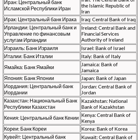
Иран: Центральный банк
the Islamic Republic of
Исламской Республики Иран
Iran
Ирак: Центральный банк Ирака
Iraq: Central Bank of Iraq
Ирландии: Центральный банк и
Ireland: Central Bank and
Управление по финансовым
Financial Services
Authority of Ireland
услугам Ирландии
Израиль: Банк Израиля
Israel: Bank of Israel
Италии: Банк Италии
Italy: Bank of Italy
Jamaica: Bank of
Ямайка: Банк Ямайки
Jamaica
Япония: Банк Японии
Japan: Bank of Japan
Иордания: Центральный банк
Jordan: Central Bank of
Иордании
Jordan
Казахстан: Национальный Банк
Kazakhstan: National
Республики Казахстан
Bank of Kazakhstan
Kenya: Central Bank of
Кения: Центральный банк Кении
Kenya
Кореи: Банк Кореи
Korea: Bank of Korea
Кувейт: Центральный банк
Kuwait: Central Bank of