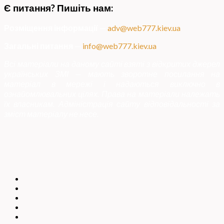
Є питання? Пишіть нам:
Розміщення інформації
—
adv@web777.kiev.ua
Загальні питання
—
info@web777.kiev.ua
Всі матеріали на даному сайті взяті з відкритих джерел
українських ЗМІ — мають зворотне посилання на
матеріал в мережі і надаються виключно в
ознайомлювальних цілях. Права на матеріали належать
їх власникам. Адміністрація сайту відповідальності за
зміст матеріалу не несе.