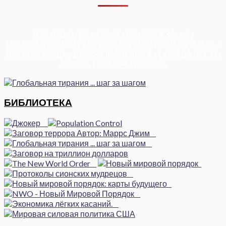
КОРУПЦІЯ
|
РЕФОРМИ
|
ПРИВАТИЗАЦІЯ
|
НАЦІОНАЛІЗАЦІЯ
|
ЄВРОІНТЕГРАЦІЯ
|
СВІТ ПРО НАС
|
ПРЕМ’ЄЕРІАДА
|
ДУМКА ПОЛІТОЛОГА
|
СПРАВА ЧЕСТІ
|
ФЕМІДА
|
ВИБОРЫ
|
ДОСЬЄ
БИБЛИОТЕКА