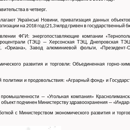
ительства в четверг.
олагают Українські Новини, приватизация данных объекто
тизации на 2018 год (21,3 млрд гривен в государственный б
влении ФГИ: энергопоставляющие компании «Тернопольоб
ектроцентрали (ТЭЦ) — Херсонская ТЭЦ, Днепровская ТЭ
т, «Ориана», Завод алюминиевой фольги, «Президент-О
мического развития и торговли: Объединенная горно-хим
й политики и продовольствия: «Аграрный фонд» и Госуда
й промышленности — «Угольная компания» Краснолиманск
 объект подчинен Министерству здравоохранения — «Индар»
откой с Министерством экономического развития и торг