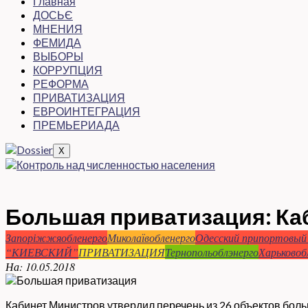
Главная
ДОСЬЄ
МНЕНИЯ
ФЕМИДА
ВЫБОРЫ
КОРРУПЦИЯ
РЕФОРМА
ПРИВАТИЗАЦИЯ
ЕВРОИНТЕГРАЦИЯ
ПРЕМЬЕРИАДА
X
Большая приватизация: Каб
Запоріжжяобленерго
Миколаївобленерго
Одесский припортовый 
“КИЕВСКИЙ”
ПРИВАТИЗАЦИЯ
Тернопольоблэнерго
Харьковоб
На:
10.05.2018
Кабинет Министров утвердил перечень из 26 объектов бол