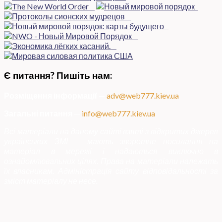
Є питання? Пишіть нам:
Розміщення інформації
—
adv@web777.kiev.ua
Загальні питання
—
info@web777.kiev.ua
Всі матеріали на даному сайті взяті з відкритих джерел
українських ЗМІ — мають зворотне посилання на
матеріал в мережі і надаються виключно в
ознайомлювальних цілях. Права на матеріали належать
їх власникам. Адміністрація сайту відповідальності за
зміст матеріалу не несе.