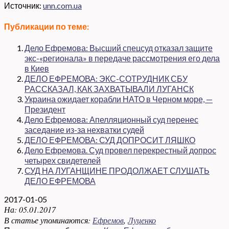
Источник:
unn.com.ua
Публикации по теме:
Дело Ефремова: Высший спецсуд отказал защите
экс-«регионала» в передаче рассмотрения его дела
в Киев
ДЕЛО ЕФРЕМОВА: ЭКС-СОТРУДНИК СБУ
РАССКАЗАЛ, КАК ЗАХВАТЫВАЛИ ЛУГАНСК
Украина ожидает корабли НАТО в Черном море, —
Президент
Дело Ефремова: Апелляционный суд перенес
заседание из-за нехватки судей
ДЕЛО ЕФРЕМОВА: СУД ДОПРОСИТ ЛЯШКО
Дело Ефремова. Суд провел перекрестный допрос
четырех свидетелей
СУД НА ЛУГАНЩИНЕ ПРОДОЛЖАЕТ СЛУШАТЬ
ДЕЛО ЕФРЕМОВА
2017-01-05
На:
05.01.2017
В статье упоминаются:
Ефремов
,
Луценко