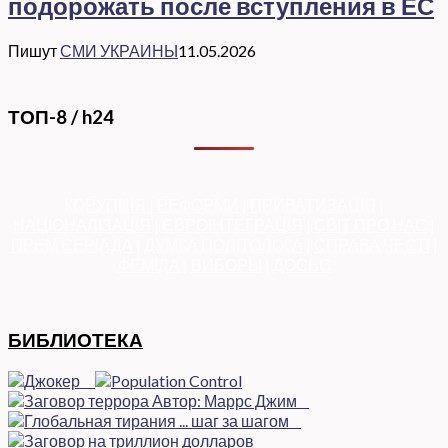
подорожать после вступления в ЕС
Пишут
СМИ УКРАИНЫ
11.05.2026
ТОП-8 / h24
КОРУПЦІЯ
|
РЕФОРМИ
|
ПРИВАТИЗАЦІЯ
|
НАЦІОНАЛІЗАЦІЯ
|
ЄВРОІНТЕГРАЦІЯ
|
СВІТ ПРО НАС
|
ПРЕМ’ЄЕРІАДА
|
ДУМКА ПОЛІТОЛОГА
|
СПРАВА ЧЕСТІ
|
ФЕМІДА
|
ВИБОРЫ
|
ДОСЬЄ
БИБЛИОТЕКА