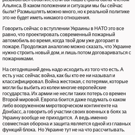
Альянса. В каком положении и ситуации мы бы сейчас
были? Размышлять можно много, но к реальной политике
это не будет иметь никакого отношения.
Говорить сейчас о вступлении Украины в НАТО это все
равно, что проектировать современный пожарный
автомобиль во время, когда твой дом уже догорает в
пожаре. Продолжая аналогию можно сказать, что Украине
нужно строить новый дом, и лишь потом договариваться с
пожарниками.
На сегодняшний день надо исходить из того что есть. А
есть у нас сейчас война, как бы кто ее ни называл и
классифицировал. Война жестокая, с потерями, которые
могли бы выбить из колеи многие европейские
государства. Их армии не несли таких потерь со времен
Второй мировой. Европа боится даже подумать о каком
либо вооруженном миротворческом контингенте на
Донбасс, а говорить об участии своих военных в боях за
Украину вообще не приходится. А ведь именно
совместная оборона и защита является одной из главных
функций блока. Но Украине тут не на что рассчитывать.