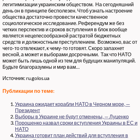
легитимизации украинским обществом. На сегодняшний
день он в принципе бесполезен. Чтоб узнать настроение
общества достаточно провести качественное
социологическое исследование. Референдум же без
четких перспектив и сроков вступления в блок вообще
является нецелесообразной растратой бюджетных
средств и должностным преступлением. Возможно, вас от
чего-то отвлекают, к чему-то готовят. Скоро запахнет
весной, а может и выборами досрочными. Так что НАТО
может быть лишь одной из тем для будущих манипуляций.
Будьте благоразумны и мир вам…
Источник: ru.golos.ua
Публикации по теме:
Украина ожидает корабли НАТО в Черном море, —
Президент
Выборы в Украине не будут отменены, — Луценко
Порошенко назвал сроки вступления Украины в ЕС и
НАТО
Украина готовит план действий для вступления в