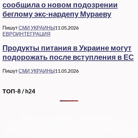
сообщила о новом подозрении
беглому экс-нардепу Мураеву
Пишут
СМИ УКРАИНЫ
11.05.2026
ЕВРОИНТЕГРАЦИЯ
Продукты питания в Украине могут
подорожать после вступления в ЕС
Пишут
СМИ УКРАИНЫ
11.05.2026
ТОП-8 / h24
КОРУПЦІЯ
|
РЕФОРМИ
|
ПРИВАТИЗАЦІЯ
|
НАЦІОНАЛІЗАЦІЯ
|
ЄВРОІНТЕГРАЦІЯ
|
СВІТ ПРО НАС
|
ПРЕМ’ЄЕРІАДА
|
ДУМКА ПОЛІТОЛОГА
|
СПРАВА ЧЕСТІ
|
ФЕМІДА
|
ВИБОРЫ
|
ДОСЬЄ