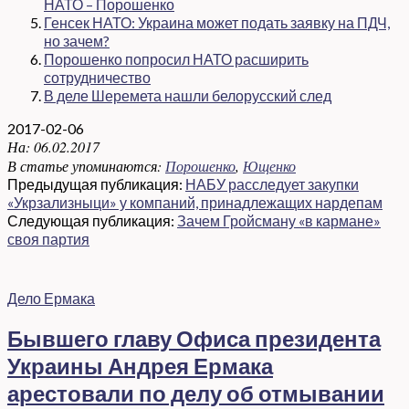
НАТО – Порошенко
Генсек НАТО: Украина может подать заявку на ПДЧ,
но зачем?
Порошенко попросил НАТО расширить
сотрудничество
В деле Шеремета нашли белорусский след
2017-02-06
На:
06.02.2017
В статье упоминаются:
Порошенко
,
Ющенко
Предыдущая публикация:
НАБУ расследует закупки
«Укрзализныци» у компаний, принадлежащих нардепам
Следующая публикация:
Зачем Гройсману «в кармане»
своя партия
Дело Ермака
Бывшего главу Офиса президента
Украины Андрея Ермака
арестовали по делу об отмывании