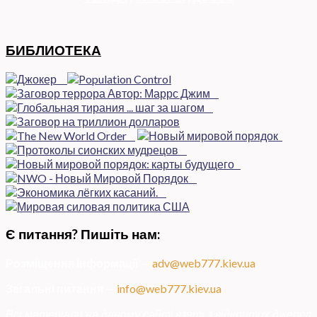
БИБЛИОТЕКА
Є питання? Пишіть нам:
Розміщення інформації
—
adv@web777.kiev.ua
Загальні питання
—
info@web777.kiev.ua
Всі матеріали на даному сайті взяті з відкритих джерел