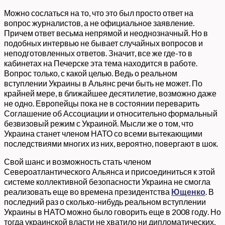
Можно сослаться на то, что это был просто ответ на
вопрос журналистов, а не официальное заявление.
Причем ответ весьма непрямой и неоднозначный. Но в
подобных интервью не бывает случайных вопросов и
неподготовленных ответов. Значит, все же где-то в
кабинетах на Печерске эта тема находится в работе.
Вопрос только, с какой целью. Ведь о реальном
вступлении Украины в Альянс речи быть не может. По
крайней мере, в ближайшее десятилетие, возможно даже
не одно. Европейцы пока не в состоянии переварить
Соглашение об Ассоциации и относительно формальный
безвизовый режим с Украиной. Мысли же о том, что
Украина станет членом НАТО со всеми вытекающими
последствиями многих из них, вероятно, повергают в шок.
Свой шанс и возможность стать членом
Североатлантического Альянса и присоединиться к этой
системе коллективной безопасности Украина не смогла
реализовать еще во времена президентства
Ющенко
. В
последний раз о сколько-нибудь реальном вступлении
Украины в НАТО можно было говорить еще в 2008 году. Но
тогда украинской власти не хватило ни дипломатических,