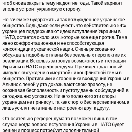
чтоб снова закрыть тему на долгие годы. Такой вариант
вполне устроит украинскую сторону.
Но зачем же будоражить и так возбужденное украинское
общество. Ведь даже если учесть что действительно 54%
украинцев поддерживают идею вступления Украины в
НАТО, остается около 30%, которые все еще против. Тема
явно конфронтационная и не способствующая
консолидации украинской нации. Очень рискованно
обсуждать подобные планы без реальных перспектив их
реализации. Вскользь затронув возможность интеграции
Украины в НАТО и референдума, Президент дал новый
импульс обсуждению «мертвой» и конфликтной темы в
обществе. Противники и сторонники вхождения Украины в
Альянс с пеной у рта доказывают свою правоту, не
осознавая бесполезность и пустоту данных обсуждений в
сегодняшних условиях. Ничего полезного эти споры
украинцам не принесут, та как спор о бесперспективном, а
лишь усилят негативные настроения друг к другу.
Относительно референдума то возможен лишь в том
случае, когда вопрос вступления Украины в НАТО будет
решен и процесс потребует дополнительной