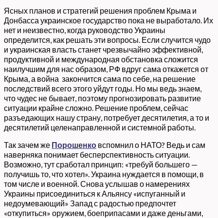
Ясных планов и стратегий решения проблем Крыма и
Донбасса украинское государство пока не выработало. Их
нет и неизвестно, когда руководство Украины
определится, как решать эти вопросы. Если случится чудо
и украинская власть станет чрезвычайно эффективной,
продуктивной и международная обстановка сложится
наилучшим для нас образом, РФ вдруг сама откажется от
Крыма, а война закончится сама по себе, на решение
последствий всего этого уйдут годы. Но мы ведь знаем,
что чудес не бывает, поэтому прогнозировать развитие
ситуации крайне сложно. Решение проблем, сейчас
разъедающих нашу страну, потребует десятилетия, а то и
десятилетий целенаправленной и системной работы.
Так зачем же
Порошенко
вспомнил о НАТО? Ведь и сам
наверняка понимает бесперспективность ситуации.
Возможно, тут сработал принцип: «требуй большего —
получишь то, что хотел». Украина нуждается в помощи, в
том числе и военной. Снова услышав о намерениях
Украины присоединиться к Альянсу «испуганный и
недоумевающий» Запад с радостью предпочтет
«откупиться» оружием, боеприпасами и даже деньгами,