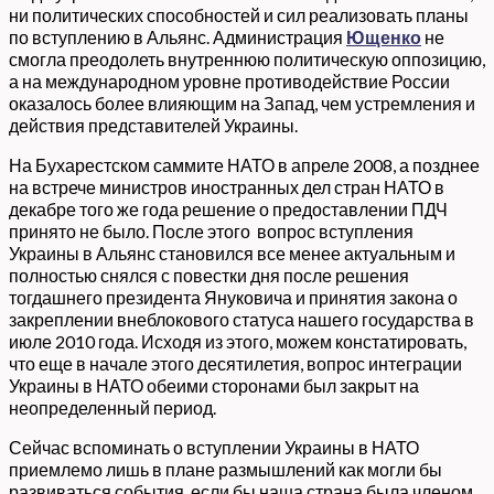
ни политических способностей и сил реализовать планы
по вступлению в Альянс. Администрация
Ющенко
не
смогла преодолеть внутреннюю политическую оппозицию,
а на международном уровне противодействие России
оказалось более влияющим на Запад, чем устремления и
действия представителей Украины.
На Бухарестском саммите НАТО в апреле 2008, а позднее
на встрече министров иностранных дел стран НАТО в
декабре того же года решение о предоставлении ПДЧ
принято не было. После этого вопрос вступления
Украины в Альянс становился все менее актуальным и
полностью снялся с повестки дня после решения
тогдашнего президента Януковича и принятия закона о
закреплении внеблокового статуса нашего государства в
июле 2010 года. Исходя из этого, можем констатировать,
что еще в начале этого десятилетия, вопрос интеграции
Украины в НАТО обеими сторонами был закрыт на
неопределенный период.
Сейчас вспоминать о вступлении Украины в НАТО
приемлемо лишь в плане размышлений как могли бы
развиваться события, если бы наша страна была членом