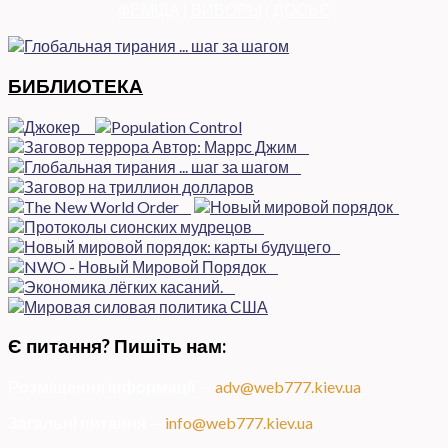
ФЕМІДА
|
ВИБОРЫ
|
ДОСЬЄ
БИБЛИОТЕКА
Є питання? Пишіть нам:
Розміщення інформації
—
adv@web777.kiev.ua
Загальні питання
—
info@web777.kiev.ua