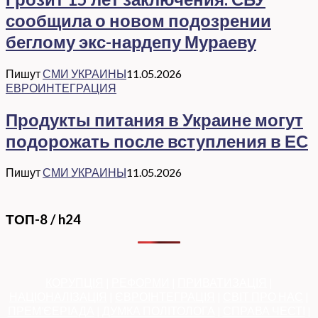
сообщила о новом подозрении
беглому экс-нардепу Мураеву
Пишут
СМИ УКРАИНЫ
11.05.2026
ЕВРОИНТЕГРАЦИЯ
Продукты питания в Украине могут
подорожать после вступления в ЕС
Пишут
СМИ УКРАИНЫ
11.05.2026
ТОП-8 / h24
КОРУПЦІЯ
|
РЕФОРМИ
|
ПРИВАТИЗАЦІЯ
|
НАЦІОНАЛІЗАЦІЯ
|
ЄВРОІНТЕГРАЦІЯ
|
СВІТ ПРО НАС
|
ПРЕМ’ЄЕРІАДА
|
ДУМКА ПОЛІТОЛОГА
|
СПРАВА ЧЕСТІ
|