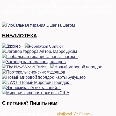
КОРУПЦІЯ
|
РЕФОРМИ
|
ПРИВАТИЗАЦІЯ
|
НАЦІОНАЛІЗАЦІЯ
|
ЄВРОІНТЕГРАЦІЯ
|
СВІТ ПРО НАС
|
ПРЕМ’ЄЕРІАДА
|
ДУМКА ПОЛІТОЛОГА
|
СПРАВА ЧЕСТІ
|
ФЕМІДА
|
ВИБОРЫ
|
ДОСЬЄ
БИБЛИОТЕКА
Є питання? Пишіть нам:
Розміщення інформації
—
adv@web777.kiev.ua