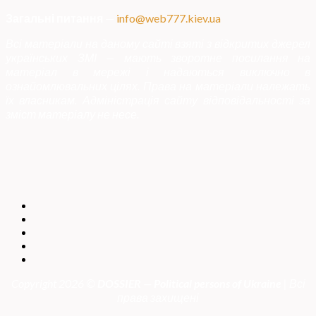
Загальні питання
—
info@web777.kiev.ua
Всі матеріали на даному сайті взяті з відкритих джерел
українських ЗМІ — мають зворотне посилання на
матеріал в мережі і надаються виключно в
ознайомлювальних цілях. Права на матеріали належать
їх власникам. Адміністрація сайту відповідальності за
зміст матеріалу не несе.
Copyright 2026 ©
DOSSIER — Political persons of Ukrain
e
| Всі
права захищені