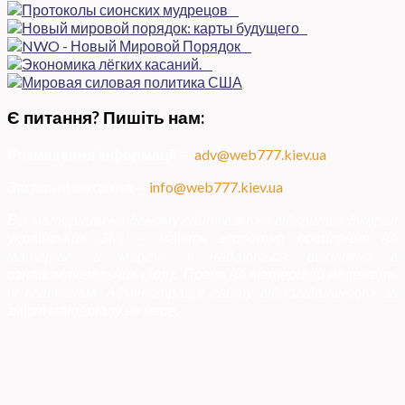
Є питання? Пишіть нам:
Розміщення інформації
—
adv@web777.kiev.ua
Загальні питання
—
info@web777.kiev.ua
Всі матеріали на даному сайті взяті з відкритих джерел
українських ЗМІ — мають зворотне посилання на
матеріал в мережі і надаються виключно в
ознайомлювальних цілях. Права на матеріали належать
їх власникам. Адміністрація сайту відповідальності за
зміст матеріалу не несе.