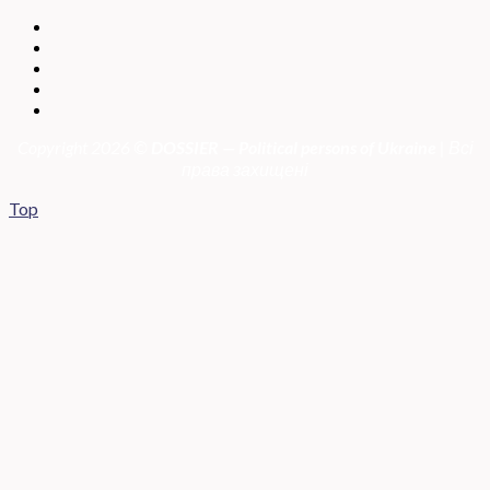
Copyright 2026 ©
DOSSIER — Political persons of Ukrain
e
| Всі
права захищені
Top