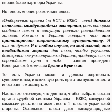
европейские партнеры Украины.
Но теперь мнение резко изменилось.
«Отборочные органы (по ВСП и ВККС – авт.)
должны
включать международных экспертов
, роль которых
особенно важна в ситуации равного распределения
голосов.
Кое-кто в Украине говор
ит, что
это
противоречит национальному суверенитету
. Я
так не думаю.
И в любом случае, на мой взгляд, это
необходимая жертва
для того, чтобы улучшить
демократическую ситуацию в Украине, продвинуться на
европейском пути и т.д.»,
– заявил президент
Венецианской комиссии
Джанни Букиккио.
То есть Украина может и должна жертвовать
суверенитетом, и ключевую роль при этом нужно отвести
иностранным экспертам.
Настолько ключевую, что для того, чтобы выбрать состав
органа судебной системы Украины – ВККС, конкурсной
комиссии достаточно иметь всего 1 голос от украинской
стороны. Остальные голоса дают «международные