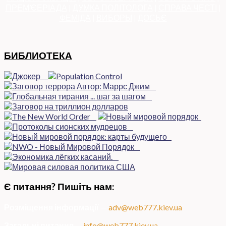
ПРЕМ’ЄЕРІАДА
|
ДУМКА ПОЛІТОЛОГА
|
СПРАВА ЧЕСТІ
|
ФЕМІДА
|
ВИБОРЫ
|
ДОСЬЄ
БИБЛИОТЕКА
Є питання? Пишіть нам:
Розміщення інформації
—
adv@web777.kiev.ua
Загальні питання
—
info@web777.kiev.ua