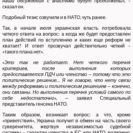
наши обсуждения с властями будут продолжены»,
–
сказал он.
Подобный тезис озвучили и в НАТО, чуть ранее.
Так, в начале июля украинская власть потребовала
четкого ответа на вопрос: а когда же будет предоставлен
план действий по вступлению и каких еще реформ не
хватает? И ответ прозвучал действительно четкий –
«такого плана нет».
«Это так не работает. Нет четкого перечня
критериев, после выполнения которых
предоставляется ПДЧ или членство — потому что это
политические решение… Я не говорю, что нету связи
между реформами и политическим решением — конечно,
они связаны. Но выполнения перечня условий самого по
себе недостаточно»,
— заявил Специальный
представитель генсека НАТО.
Таким образом, возникает вопрос: а что, кроме
«приветствия», Украина получит в обмен на часть своего
суверенитета, жертвуя независимостью судебной
системы – гарантии членства в ЕС или НАТО, возможно,