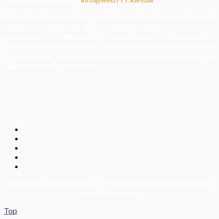
Всі матеріали на даному сайті взяті з відкритих джерел
українських ЗМІ — мають зворотне посилання на
матеріал в мережі і надаються виключно в
ознайомлювальних цілях. Права на матеріали належать
їх власникам. Адміністрація сайту відповідальності за
зміст матеріалу не несе.
Copyright 2026 ©
DOSSIER — Political persons of Ukrain
e
| Всі
права захищені
Top