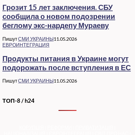
Грозит 15 лет заключения. СБУ
сообщила о новом подозрении
беглому экс-нардепу Мураеву
Пишут
СМИ УКРАИНЫ
11.05.2026
ЕВРОИНТЕГРАЦИЯ
Продукты питания в Украине могут
подорожать после вступления в ЕС
Пишут
СМИ УКРАИНЫ
11.05.2026
ТОП-8 / h24
КОРУПЦІЯ
|
РЕФОРМИ
|
ПРИВАТИЗАЦІЯ
|
НАЦІОНАЛІЗАЦІЯ
|
ЄВРОІНТЕГРАЦІЯ
|
СВІТ ПРО НАС
|