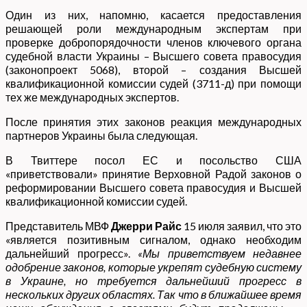
Один из них, напомню, касается предоставления
решающей роли международным экспертам при
проверке добропорядочности членов ключевого органа
судебной власти Украины – Высшего совета правосудия
(законопроект 5068), второй – создания Высшей
квалификационной комиссии судей (3711-д) при помощи
тех же международных экспертов.
После принятия этих законов реакция международных
партнеров Украины была следующая.
В Твиттере посол ЕС и посольство США
«приветствовали» принятие Верховной Радой законов о
реформировании Высшего совета правосудия и Высшей
квалификационной комиссии судей.
Представитель МВФ
Джерри Райс
15 июля заявил, что это
«является позитивным сигналом, однако необходим
дальнейший прогресс».
«Мы приветствуем недавнее
одобрение законов, которые укрепят судебную систему
в Украине, но требуется дальнейший прогресс в
нескольких других областях. Так что в ближайшее время