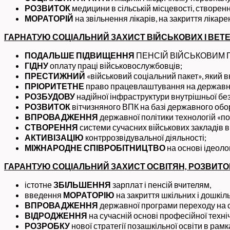
РОЗВИТОК
медицини в сільській місцевості, створення
МОРАТОРІЙ
на звільнення лікарів, на закриття лікарень
ГАРНАТУЮ СОЦІАЛЬНИЙ ЗАХИСТ ВІЙСЬКОВИХ І ВЕТЕ
ПОДАЛЬШЕ
ПІДВИЩЕННЯ
ПЕНСІЙ ВІЙСЬКОВИМ П
ГІДНУ
оплату праці військовослужбовців;
ПРЕСТИЖНИЙ
«військовий соціальний пакет», який 
ПРІОРИТЕТНЕ
право працевлаштування на державну с
РОЗБУДОВУ
надійної інфраструктури внутрішньої бе
РОЗВИТОК
вітчизняного ВПК на базі державного обор
ВПРОВАДЖЕННЯ
державної політики технологій «п
СТВОРЕННЯ
системи сучасних військових закладів в
АКТИВІЗАЦІЮ
контррозвідувальної діяльності;
МІЖНАРОДНЕ СПІВРОБІТНИЦТВО
на основі ідеол
ГАРАНТУЮ СОЦІАЛЬНИЙ ЗАХИСТ ОСВІТЯН, РОЗВИТОК
істотне
ЗБІЛЬШЕННЯ
зарплат і пенсій вчителям,
введення
МОРАТОРІЮ
на закриття шкільних і дошкіль
ВПРОВАДЖЕННЯ
державної програми переходу на с
ВІДРОДЖЕННЯ
на сучасній основі професійної техніч
РОЗРОБКУ
нової стратегії позашкільної освіти в ра