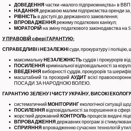
ДОВЕДЕННЯ
частки «малого підприємництва» в ВВП
НАДАННЯ
державою малим підприємства оренди за 
РІВНІСТЬ
в доступі до державного замовлення;
ВПРОВАДЖЕННЯ
режиму податкових канікул;
МОРАТОРІЙ
на зміну податкового законодавства на 5 
У ПРАВОВІЙ сфері ГАРАНТУЮ:
СПРАВЕДЛИВІ і НЕЗАЛЕЖНІ
суди, прокуратуру і поліцію, 
максимальну
НЕЗАЛЕЖНІСТЬ
суддів і прокурорів від
ПОСИЛЕННЯ
кримінальної відповідальності за кору
ВВЕДЕННЯ
виборності суддів, прокурорів та шерифів
масштабний та прозорий
АУДИТ
всієї правоохорон
ПОСАДИ ЗА НАРОДНОЮ ВОЛЕЮ.
ГАРАНТУЮ ЗЕЛЕНУ І ЧИСТУ УКРАЇНУ, ВИСОКІ ЕКОЛОГІ
систематичний
МОНІТОРИНГ
екологічної ситуації щ
ПОСИЛЕННЯ
відповідальності за порушення в сфері 
жорсткий державний
КОНТРОЛЬ
процесів видачі ліце
ВПРОВАДЖЕННЯ
державних програм зі стимулюванн
СПРИЯННЯ
впровадженню сучасних технологій утиліз