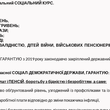
реальний СОЦІАЛЬНИЙ КУРС.
ЕНЬ,
 ГРИВЕНЬ;
АЗИ;
Ь;
І;
ВАЛІДНІСТЮ, ДІТЕЙ ВІЙНИ, ВІЙСЬКОВИХ ПЕНСІОНЕРІ
Ю з 2019 року законодавчо закріплений державний кур
учасної СОЦІАЛ-ДЕМОКРАТИЧНОЇ ДЕРЖАВИ, ГАРАНТУЮ:
 і ПЕНСІЙ, боротьбу з бідністю і безробіттям, а саме
:
во обґрунтований рівень, узгоджений із профспілками та із
робітної плати відповідно до зміни покажчика інфляції,
 і бюджетникам: вчителям, лікарям, працівникам культури до