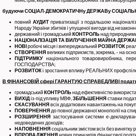
будуючи СОЦІАЛ-ДЕМОКРАТИЧНу ДЕРЖАВу СОЦІАЛЬ
повний
АУДИТ
приватизації з подальшою націоналі
Народу України збитків і упущеної вигоди від незаконн
державний і громадський
КОНТРОЛЬ
над природними
НАЦІОНАЛІЗАЦІЯ ТА ВИЛУЧЕННЯ МАЙНА
ДЕРЖ
НОВІ
робочі місця і випереджальний
РОЗВИТОК
реал
СТВОРЕННЯ
великих підприємств, зокрема, – на ос
ПІДТРИМКУ
національного товаровиробника, пер
ГОСПОДАРСТВА;
РОЗВИТОК
і зростання впливу РЕАЛЬНИХ профспілок
В ФІНАНСОВІЙ сфері ГАРАНТУЮ СПРАВЕДЛИВІ податки
громадський
КОНТРОЛЬ
над ефективністю використан
ВИХІД
із-під упливу МВФ,
ЗБІЛЬШЕННЯ
ставки подат
СКАСУВАННЯ
всіх додаткових навантажень на поку
ПОВЕРНЕННЯ
до повної державної монополії на спир
РОЗШИРЕННЯ
застосування системи е-декларуванн
недоведених доходів;
НАПОВНЕННЯ
соціальним змістом всіх без винятку 
ВПРОВАДЖЕННЯ
нових принципів фінансової політи