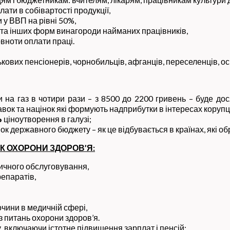
лати в собівартості продукції,
 у ВВП на рівні 50%,
т та інших форм винагороди найманих працівників,
вноти оплати праці.
ькових пенсіонерів, чорнобильців, афганців, переселенців, осі
на газ в чотири рази – з 8500 до 2200 гривень – буде дос
вок та націнок які формують надприбутки в інтересах корупц
Ь
ціноутворення в галузі;
ок державного бюджету – як це відбувається в країнах, які 
К ОХОРОНИ ЗДОРОВ’
Я:
ичного обслуговування,
репаратів,
очини в медичній сфері,
 питань охорони здоров’я.
 включаючи істотне підвищення зарплат і пенсій;