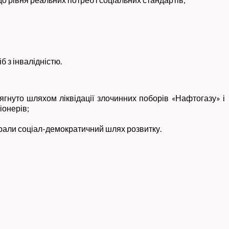
б з інвалідністю.
ягнуто шляхом ліквідації злочинних поборів «Нафтогазу» і
іонерів;
обрали соціал-демократичний шлях розвитку.