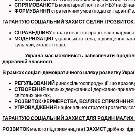
СПРЯМОВАНІСТЬ
монетарної політики НБУ на фіна
ФОРМУВАННЯ
стратегічних умов (податки, гарантії 
ГАРАНТУЮ СОЦІАЛЬНИЙ ЗАХИСТ СЕЛЯН І РОЗВИТОК
СПРАВЕДЛИВУ
оплату нелегкої праці селян, кардин
МОДЕРНІЗАЦІЮ
українського села, підвищення за
культури, екології тощо.
Україна має можливість забезпечити продов
державній власності.
В рамках соціал-демократичного шляху розвитку Укра
РЕГУЛЬОВАНИЙ
ринок сільгосппродукції, що врахов
СТВОРЕННЯ
великих державних і державно-приватних
світових ринках;
РОЗВИТОК ФЕРМЕРСТВА, ВСІЛЯКЕ СПРИЯНННЯ
УПРОВАДЖЕННЯ
національної стратегії розвитку се
ГАРАНТУЮ СОЦІАЛЬНИЙ ЗАХИСТ ДЛЯ РОДИН МАЛИХ П
РОЗВИТОК
малого підприємництва і
ЗАХИСТ
дрібних підп