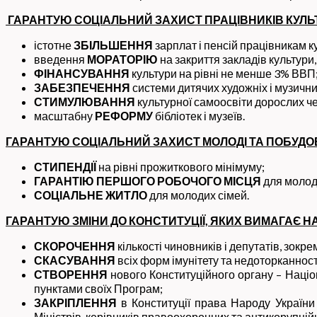
ГАРАНТУЮ СОЦІАЛЬНИЙ ЗАХИСТ ПРАЦІВНИКІВ КУЛЬТУ
істотне
ЗБІЛЬШЕННЯ
зарплат і пенсій працівникам к
введення
МОРАТОРІЮ
на закриття закладів культури
ФІНАНСУВАННЯ
культури на рівні не менше 3% ВВП
ЗАБЕЗПЕЧЕННЯ
системи дитячих художніх і музичних
СТИМУЛЮВАННЯ
культурної самоосвіти дорослих чере
масштабну
РЕФОРМУ
бібліотек і музеїв.
ГАРАНТУЮ СОЦІАЛЬНИЙ ЗАХИСТ МОЛОДІ ТА ПОБУДОВ
СТИПЕНДІЇ
на рівні прожиткового мінімуму;
ГАРАНТІЮ
ПЕРШОГО РОБОЧОГО МІСЦЯ
для молод
СОЦІАЛЬНЕ ЖИТЛО
для молодих сімей.
ГАРАНТУЮ ЗМІНИ ДО КОНСТИТУЦІЇ, ЯКИХ ВИМАГАЄ Н
СКОРОЧЕННЯ
кількості чиновників і депутатів, зокре
СКАСУВАННЯ
всіх форм імунітету та недоторканност
СТВОРЕННЯ
нового Конституційного органу – Націон
пунктами своїх Програм;
ЗАКРІПЛЕННЯ
в Конституції права Народу України н
Міністрів, керівників правоохоронних та антикорупційн