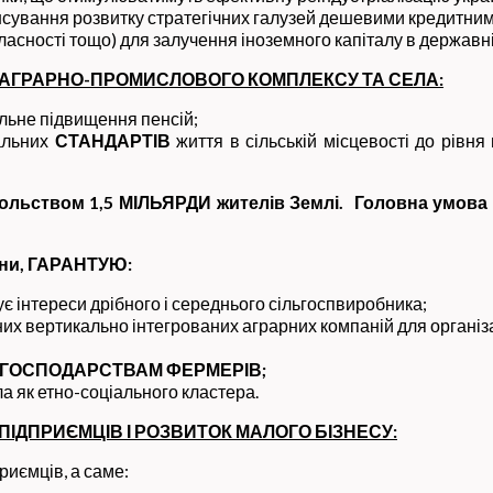
нсування розвитку стратегічних галузей дешевими кредитни
власності тощо) для залучення іноземного капіталу в державні
 АГРАРНО-ПРОМИСЛОВОГО КОМПЛЕКСУ ТА СЕЛА:
альне підвищення пенсій;
гальних
СТАНДАРТІВ
життя в сільській місцевості до рівня 
ольством 1,5 МІЛЬЯРДИ жителів Землі. Головна умова 
їни, ГАРАНТУЮ:
ує інтереси дрібного і середнього сільгоспвиробника;
 вертикально інтегрованих аграрних компаній для організації
 ГОСПОДАРСТВАМ ФЕРМЕРІВ;
ла як етно-соціального кластера.
ІДПРИЄМЦІВ І РОЗВИТОК МАЛОГО БІЗНЕСУ:
риємців, а саме: