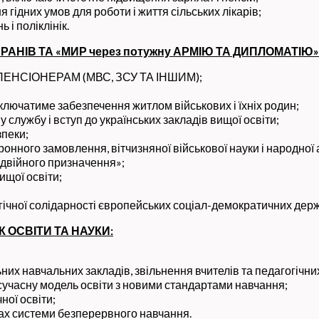
 гідних умов для роботи і життя сільських лікарів;
 і поліклінік.
РАНІВ ТА
«МИР через потужну АРМІЮ ТА ДИПЛОМАТІЮ»
ЕНСІОНЕРАМ (МВС, ЗСУ ТА ІНШИМ);
включатиме забезпечення житлом військових і їхніх родин;
лужбу і вступ до українських закладів вищої освіти;
зпеки;
онного замовлення, вітчизняної військової науки і народної а
одвійного призначення»;
ищої освіти;
огічної солідарності європейських соціал-демократичних дер
 ОСВІТИ ТА НАУКИ:
них навчальних закладів, звільнення вчителів та педагогічни
учасну модель освіти з новими стандартами навчання;
ної освіти;
мках системи безперервного навчання.