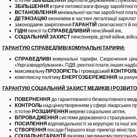
ЗБІЛЬШЕННЯ
втричі питомої ваги фонду заробітної п
ВСТАНОВЛЕННЯ
мінімальної частки заробітної плати
ДЕТІНІЗАЦІЮ
економіки в частині легалізації зарпла
законодавче закріплення
ГАРАНТІЙ
своєчасності й по
ГІДНІ
пенсії та
СПРАВЕДЛИВИЙ
пенсійний вік,
СОЦІАЛЬНИЙ ЗАХИСТ
пенсіонерів, дітей війни, війс
ГАРАНТУЮ СПРАВЕДЛИВІ КОМУНАЛЬНІ ТАРИФИ:
СПРАВЕДЛИВІ
комунальні тарифи
.
Скорочення ціни 
«Укргазвидобування», ПДВ, рентної плати, інших надба
максимальну
ПРОЗОРІСТЬ
і громадський
КОНТРОЛ
комплексну політику
ЕНЕРГОЗБЕРЕЖЕННЯ
за рахун
ГАРАНТУЮ СОЦІАЛЬНИЙ ЗАХИСТ МЕДИКІВ І РОЗВИТО
ПОВЕРНЕННЯ
до гарантованого безкоштовного мед
КОНТРОЛЬ
над ціноутворенням у сфері лікарських п
істотне
РОЗШИРЕННЯ
мережі соціальних аптек,
ВПРОВАДЖЕННЯ
системи державного страхування,
ПОСИЛЕННЯ
відповідальності за корупцію та інші зл
СТВОРЕННЯ
посади Першого віце-прем’єр-міністра з
СОЦІАЛЬНІ ГАРАНТІЇ
лікарям і медичному персоналу,