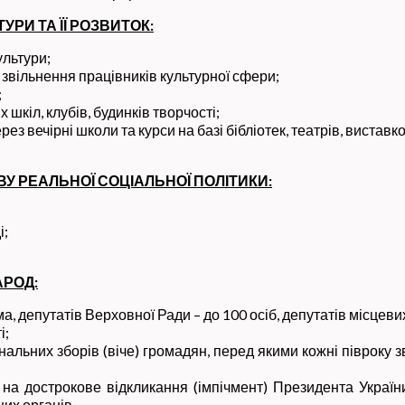
РИ ТА ЇЇ РОЗВИТОК:
ультури;
, звільнення працівників культурної сфери;
;
 шкіл, клубів, будинків творчості;
з вечірні школи та курси на базі бібліотек, театрів, виставко
У РЕАЛЬНОЇ СОЦІАЛЬНОЇ ПОЛІТИКИ:
і;
АРОД:
ма, депутатів Верховної Ради – до 100 осіб, депутатів місцевих
і;
альних зборів (віче) громадян, перед якими кожні півроку зв
а дострокове відкликання (імпічмент) Президента України, 
их органів.