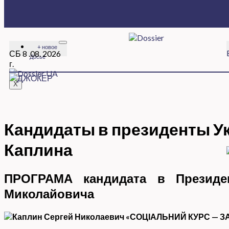
+ новое
СБ 8 .08. 2026
Досье
г.
X
Кандидаты в президенты У
Каплина
ПРОГРАМА
кандидата в Презид
Миколайовича
«СОЦІАЛЬНИЙ КУРС
— З