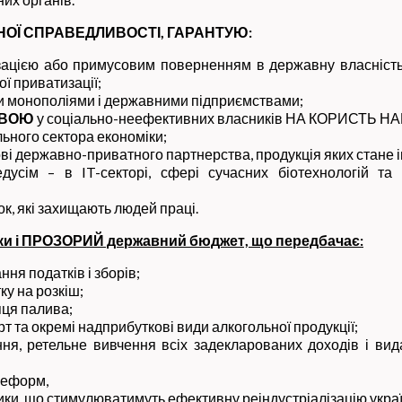
НОЇ СПРАВЕДЛИВОСТІ, ГАРАНТУЮ:
зацією або примусовим поверненням в державну власність
ої приватизації;
 монополіями і державними підприємствами;
АВОЮ
у соціально-неефективних власників НА КОРИСТЬ 
ьного сектора економіки;
нові державно-приватного партнерства, продукція яких стан
едусім – в IT-секторі, сфері сучасних біотехнологій
, які захищають людей праці.
 і ПРОЗОРИЙ державний бюджет, що передбачає:
ня податків і зборів;
ку на розкіш;
пця палива;
т та окремі надприбуткові види алкогольної продукції;
я, ретельне вивчення всіх задекларованих доходів і вида
реформ,
ки, що стимулюватимуть ефективну реіндустріалізацію украї