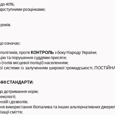
 до 40%;
доступними розцінками;
років.
що означає:
 політиків, проте
КОНТРОЛЬ
з боку Народу України;
пцію та порушення суддями присяги;
 (голів місцевої поліції) населенням;
ної системи із залученням широкої громадськості, ПОС
ЧНІ СТАНДАРТИ:
одо дотримання норм;
екології;
нзій і дозволів;
я використання біопалива та інших альтернативних джерел 
ації сміття;