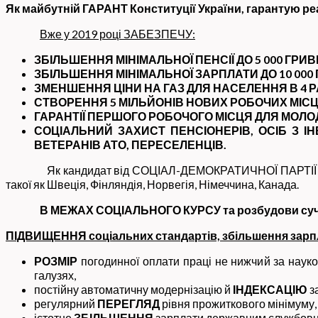
Як майбутній ГАРАНТ Конституції України, гарантую 
В
же у 2019 році ЗАБЕЗПЕЧУ:
ЗБІЛЬШЕННЯ МІНІМАЛЬНОЇ ПЕНСІЇ ДО 5 000 ГРИВ
ЗБІЛЬШЕННЯ МІНІМАЛЬНОЇ ЗАРПЛАТИ ДО 10 000
ЗМЕНШЕННЯ ЦІНИ НА ГАЗ ДЛЯ
НАСЕЛЕННЯ В 4 Р
СТВОРЕННЯ 5 МІЛЬЙОНІВ НОВИХ РОБОЧИХ МІСЦ
ГАРАНТІЇ ПЕРШОГО РОБОЧОГО МІСЦЯ ДЛЯ МОЛОД
СОЦІАЛЬНИЙ ЗАХИСТ ПЕНСІОНЕРІВ, ОСІБ З ІН
ВЕТЕРАНІВ АТО, ПЕРЕСЕЛЕНЦІВ.
Як кандидат від СОЦІАЛ-ДЕМОКРАТИЧНОЇ ПАРТІЇ ГАРАНТУ
такої як Швеція, Фінляндія, Норвегія, Німеччина, Канада.
В МЕЖАХ СОЦІАЛЬНОГО КУРСУ та розбудови с
ПІДВИЩЕННЯ соціальних стандартів, збільшення зарплат
РОЗМІР
погодинної оплати праці не нижчий за науко
галузях,
постійну автоматичну модернізацію й
ІНДЕКСАЦІЮ
за
регулярний
ПЕРЕГЛЯД
рівня прожиткового мінімуму,
істотне
ЗБІЛЬШЕННЯ
зарплати державним службовцям