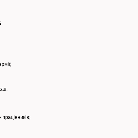
:
рмії;
жав.
х працівників;