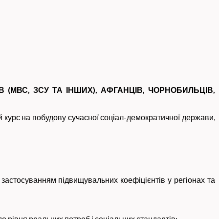
В (МВС, ЗСУ ТА ІНШИХ), АФГАНЦІВ, ЧОРНОБИЛЬЦІВ,
с на побудову сучасної соціал-демократичної держави,
 застосуванням підвищувальних коефіцієнтів у регіонах та
 рівня реальних потреб і соціальних стандартів;