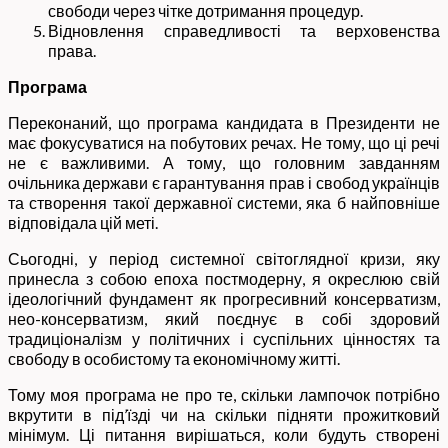
свободи через чітке дотримання процедур.
Відновлення справедливості та верховенства
права.
Програма
Переконаний, що програма кандидата в Президенти не
має фокусуватися на побутових речах. Не тому, що ці речі
не є важливими. А тому, що головним завданням
очільника держави є гарантування прав і свобод українців
та створення такої державної системи, яка б найповніше
відповідала цій меті.
Сьогодні, у період системної світоглядної кризи, яку
принесла з собою епоха постмодерну, я окреслюю свій
ідеологічний фундамент як прогресивний консерватизм,
нео-консерватизм, який поєднує в собі здоровий
традиціоналізм у політичних і суспільних цінностях та
свободу в особистому та економічному житті.
Тому моя програма не про те, скільки лампочок потрібно
вкрутити в під’їзді чи на скільки підняти прожитковий
мінімум. Ці питання вирішаться, коли будуть створені