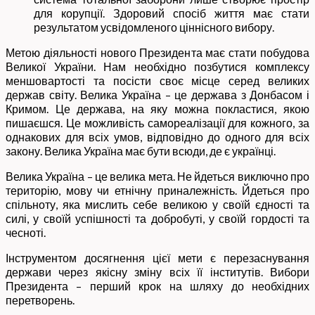
для корупції. Здоровий спосіб життя має стати
результатом усвідомленого ціннісного вибору.
Метою діяльності нового Президента має стати побудова
Великої України. Нам необхідно позбутися комплексу
меншовартості та посісти своє місце серед великих
держав світу. Велика Україна – це держава з Донбасом і
Кримом. Це держава, на яку можна покластися, якою
пишаєшся. Це можливість самореалізації для кожного, за
однакових для всіх умов, відповідно до одного для всіх
закону. Велика Україна має бути всюди, де є українці.
Велика Україна – це велика мета. Не йдеться виключно про
територію, мову чи етнічну приналежність. Йдеться про
спільноту, яка мислить себе великою у своїй єдності та
силі, у своїй успішності та добробуті, у своїй гордості та
чесноті.
Інструментом досягнення цієї мети є перезаснування
держави через якісну зміну всіх її інститутів. Вибори
Президента – перший крок на шляху до необхідних
перетворень.