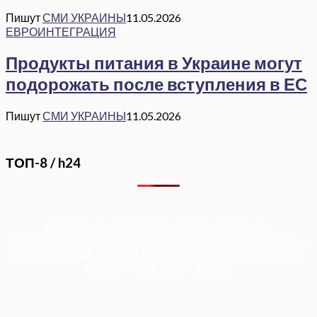
Пишут
СМИ УКРАИНЫ
11.05.2026
ЕВРОИНТЕГРАЦИЯ
Продукты питания в Украине могут
подорожать после вступления в ЕС
Пишут
СМИ УКРАИНЫ
11.05.2026
ТОП-8 / h24
КОРУПЦІЯ
|
РЕФОРМИ
|
ПРИВАТИЗАЦІЯ
|
НАЦІОНАЛІЗАЦІЯ
|
ЄВРОІНТЕГРАЦІЯ
|
СВІТ ПРО НАС
|
ПРЕМ’ЄЕРІАДА
|
ДУМКА ПОЛІТОЛОГА
|
СПРАВА ЧЕСТІ
|
ФЕМІДА
|
ВИБОРЫ
|
ДОСЬЄ