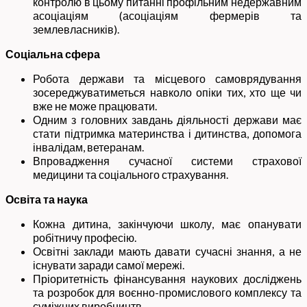
контролю в цьому питанні профільним недержавним
асоціаціям (асоціаціям фермерів та
землевласників).
Соціальна сфера
Робота держави та місцевого самоврядування
зосереджуватиметься навколо опіки тих, хто ще чи
вже не може працювати.
Одним з головних завдань діяльності держави має
стати підтримка материнства і дитинства, допомога
інвалідам, ветеранам.
Впровадження сучасної системи страхової
медицини та соціального страхування.
Освіта та наука
Кожна дитина, закінчуючи школу, має опанувати
робітничу професію.
Освітні заклади мають давати сучасні знання, а не
існувати заради самої мережі.
Пріоритетність фінансування наукових досліджень
та розробок для воєнно-промислового комплексу та
суміжних виробництв.