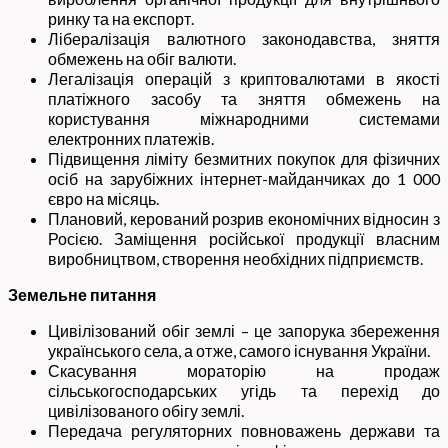
ринку та на експорт.
Лібералізація валютного законодавства, зняття
обмежень на обіг валюти.
Легалізація операцій з криптовалютами в якості
платіжного засобу та зняття обмежень на
користування міжнародними системами
електронних платежів.
Підвищення ліміту безмитних покупок для фізичних
осіб на зарубіжних інтернет-майданчиках до 1 000
євро на місяць.
Плановий, керований розрив економічних відносин з
Росією. Заміщення російської продукції власним
виробництвом, створення необхідних підприємств.
Земельне питання
Цивілізований обіг землі – це запорука збереження
українського села, а отже, самого існування України.
Скасування мораторію на продаж
сільськогосподарських угідь та перехід до
цивілізованого обігу землі.
Передача регуляторних повноважень держави та