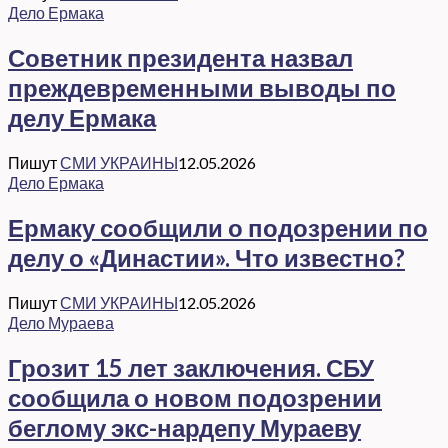
Дело Ермака
Советник президента назвал
преждевременными выводы по
делу Ермака
Пишут
СМИ УКРАИНЫ
12.05.2026
Дело Ермака
Ермаку сообщили о подозрении по
делу о «Династии». Что известно?
Пишут
СМИ УКРАИНЫ
12.05.2026
Дело Мураева
Грозит 15 лет заключения. СБУ
сообщила о новом подозрении
беглому экс-нардепу Мураеву