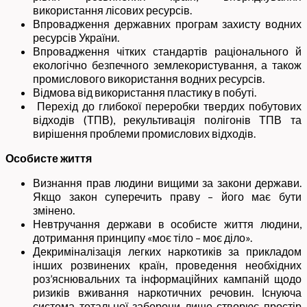
використання лісових ресурсів.
Впровадження державних програм захисту водних
ресурсів України.
Впровадження чітких стандартів раціонального й
екологічно безпечного землекористування, а також
промислового використання водних ресурсів.
Відмова від використання пластику в побуті.
Перехід до глибокої переробки твердих побутових
відходів (ТПВ), рекультивація полігонів ТПВ та
вирішення проблеми промислових відходів.
Особисте життя
Визнання прав людини вищими за закони держави.
Якщо закон суперечить праву – його має бути
змінено.
Невтручання держави в особисте життя людини,
дотримання принципу «моє тіло – моє діло».
Декриміналізація легких наркотиків за прикладом
інших розвинених країн, проведення необхідних
роз’яснювальних та інформаційних кампаній щодо
ризиків вживання наркотичних речовин. Існуюча
система тотальної заборони лише створює простір