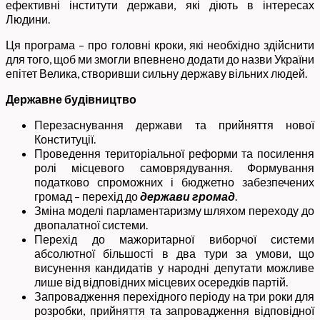
ефективні інститути держави, які діють в інтересах
Людини.
Ця програма – про головні кроки, які необхідно здійснити
для того, щоб ми змогли впевнено додати до назви України
епітет Велика, створивши сильну державу вільних людей.
Державне будівництво
Перезаснування держави та прийняття нової
Конституції.
Проведення територіальної реформи та посилення
ролі місцевого самоврядування. Формування
податково спроможних і бюджетно забезпечених
громад – перехід до
держави громад
.
Зміна моделі парламентаризму шляхом переходу до
двопалатної системи.
Перехід до мажоритарної виборчої системи
абсолютної більшості в два тури за умови, що
висунення кандидатів у народні депутати можливе
лише від відповідних місцевих осередків партій.
Запровадження перехідного періоду на три роки для
розробки, прийняття та запровадження відповідної