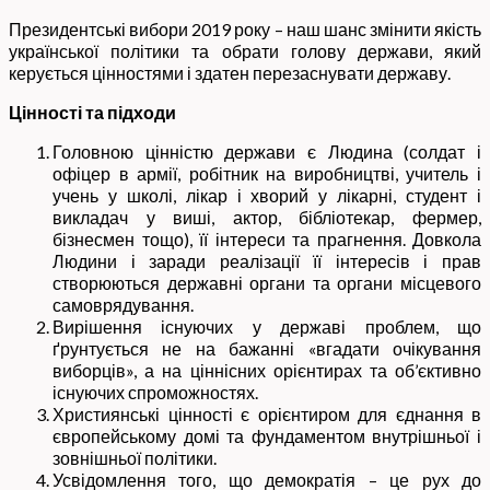
Президентські вибори 2019 року – наш шанс змінити якість
української політики та обрати голову держави, який
керується цінностями і здатен перезаснувати державу.
Цінності та підходи
Головною цінністю держави є Людина (солдат і
офіцер в армії, робітник на виробництві, учитель і
учень у школі, лікар і хворий у лікарні, студент і
викладач у виші, актор, бібліотекар, фермер,
бізнесмен тощо), її інтереси та прагнення. Довкола
Людини і заради реалізації її інтересів і прав
створюються державні органи та органи місцевого
самоврядування.
Вирішення існуючих у державі проблем, що
ґрунтується не на бажанні «вгадати очікування
виборців», а на ціннісних орієнтирах та об’єктивно
існуючих спроможностях.
Християнські цінності є орієнтиром для єднання в
європейському домі та фундаментом внутрішньої і
зовнішньої політики.
Усвідомлення того, що демократія – це рух до