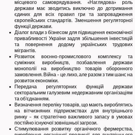
місцевого самоврядування. «Наглядова» роль
держави має зводитись виключно до дотримання
єдиних для всіх правил гри та запровадження
європейських стандартів. Зменшення регуляторної
функції держави.
Діалог влади з бізнесом для підвищення економічної
привабливості України задля збільшення інвестицій
та повернення додому українських трудових
мігрантів.
Розвиток воєнно-промислового комплексу та
суміжних виробництв, позбавлення держави
монополії на виробництво товарів оборонного
замовлення. Війна – це лихо, але разом з тим шанс на
розвиток економіки.
Передача регуляторних функцій держави
секторальним галузевим недержавним організаціям
та об’єднанням.
Визначення переліку товарів, що мають вироблятись
на вітчизняних підприємствах для внутрішнього
ринку – як стратегічно важливого запасу в умовах
постійно існуючої зовнішньої загрози.
Стимулювання розвитку органічного фермерства,
вироблення органічної продукції для внутрішнього