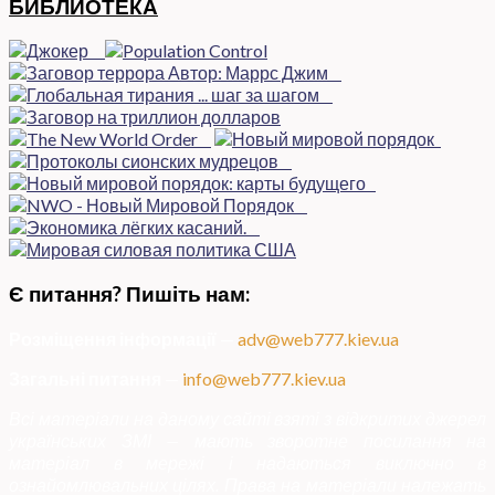
БИБЛИОТЕКА
Є питання? Пишіть нам:
Розміщення інформації
—
adv@web777.kiev.ua
Загальні питання
—
info@web777.kiev.ua
Всі матеріали на даному сайті взяті з відкритих джерел
українських ЗМІ — мають зворотне посилання на
матеріал в мережі і надаються виключно в
ознайомлювальних цілях. Права на матеріали належать