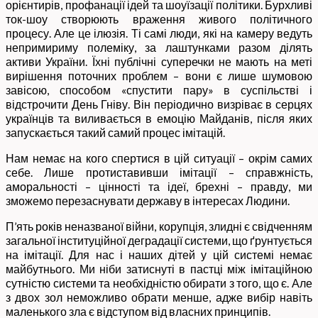
орієнтирів, профанації ідей та шоуїзації політики. Бурхливі
ток-шоу створюють враження живого політичного
процесу. Але це ілюзія. Ті самі люди, які на камеру ведуть
непримириму полеміку, за лаштунками разом ділять
активи України. Їхні публічні суперечки не мають на меті
вирішення поточних проблем – вони є лише шумовою
завісою, способом «спустити пару» в суспільстві і
відстрочити День Гніву. Він періодично визріває в серцях
українців та виливається в емоцію Майданів, після яких
запускається такий самий процес імітацій.
Нам немає на кого спертися в цій ситуації – окрім самих
себе. Лише протиставивши імітації – справжність,
аморальності – цінності та ідеї, брехні – правду, ми
зможемо перезаснувати державу в інтересах Людини.
П’ять років неназваної війни, корупція, злидні є свідченням
загальної інституційної деградації системи, що ґрунтується
на імітації. Для нас і наших дітей у цій системі немає
майбутнього. Ми ніби затиснуті в пастці між імітаційною
сутністю системи та необхідністю обирати з того, що є. Але
з двох зол неможливо обрати менше, адже вибір навіть
маленького зла є відступом від власних принципів.