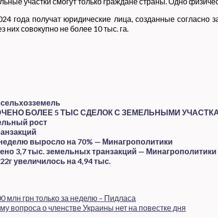
льные участки смогут только граждане страны. Одно физичес
24 года получат юридические лица, созданные согласно 
 них совокупно не более 10 тыс. га.
в сельхозземель
ЮЧЕНО БОЛЕЕ 5 ТЫС СДЕЛОК С ЗЕМЕЛЬНЫМИ УЧАСТК
ельный рост
ранзакций
а неделю выросло на 70% — Минагрополитики
дено 3,7 тыс. земельных транзакций — Минагрополитики
22г увеличилось на 4,94 тыс.
0 млн грн только за неделю – Пидласа
му вопроса о членстве Украины нет на повестке дня