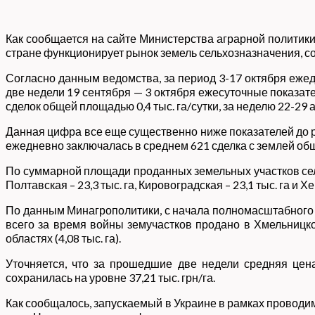
Как сообщается на сайте Министерства аграрной политики 
стране функционирует рынок земель сельхозназначения, сос
Согласно данным ведомства, за период 3-17 октября ежедн
две недели 19 сентября — 3 октября ежесуточные показате
сделок общей площадью 0,4 тыс. га/сутки, за неделю 22-29 авг
Данная цифра все еще существенно ниже показателей до 
ежедневно заключалась в среднем 621 сделка с землей общ
По суммарной площади проданных земельных участков сельх
Полтавская – 23,3 тыс. га, Кировоградская – 23,1 тыс. га и Хе
По данным Минагрополитики, с начала полномасштабного р
всего за время войны земучастков продано в Хмельницкой (
областях (4,08 тыс. га).
Уточняется, что за прошедшие две недели средняя це
сохранилась на уровне 37,21 тыс. грн/га.
Как сообщалось, запускаемый в Украине в рамках проводи