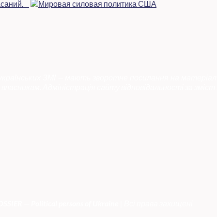
 українських ЗМІ — мають зворотне посилання на матеріал
власникам. Адміністрація сайту відповідальності за зміст 
SSIER — Political persons of Ukrain
e
| Всі права захищені