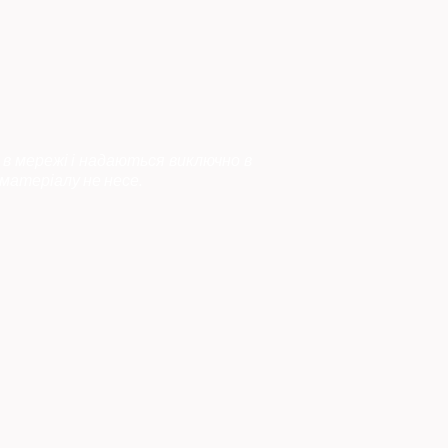
 в мережі і надаються виключно в
матеріалу не несе.