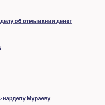
 делу об отмывании денег
а
с-нардепу Мураеву