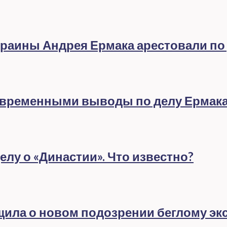
раины Андрея Ермака арестовали по
евременными выводы по делу Ермак
лу о «Династии». Что известно?
бщила о новом подозрении беглому эк