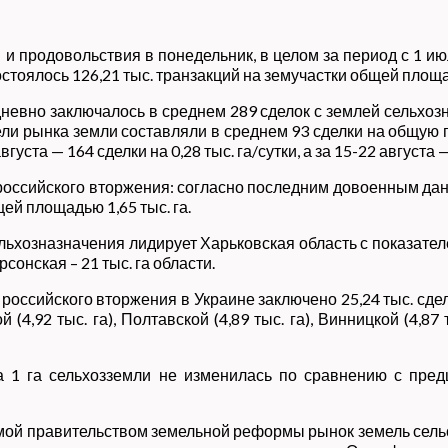
и продовольствия в понедельник, в целом за период с 1 июля
тоялось 126,21 тыс. транзакций на земучастки общей площад
евно заключалось в среднем 289 сделок с землей сельхозна
ли рынка земли составляли в среднем 93 сделки на общую пл
уста — 164 сделки на 0,28 тыс. га/сутки, а за 15-22 августа — 
российского вторжения: согласно последним довоенным дан
ей площадью 1,65 тыс. га.
озназначения лидирует Харьковская область с показателем 38
рсонская – 21 тыс. га области.
оссийского вторжения в Украине заключено 25,24 тыс. сдел
4,92 тыс. га), Полтавской (4,89 тыс. га), Винницкой (4,87 т
на 1 га сельхозземли не изменилась по сравнению с пр
мой правительством земельной реформы рынок земель сель