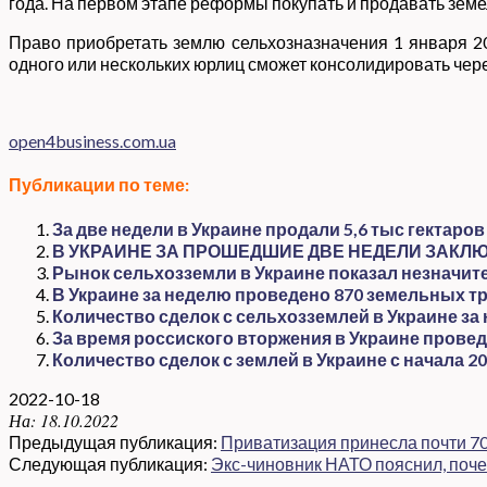
года. На первом этапе реформы покупать и продавать земе
Право приобретать землю сельхозназначения 1 января 20
одного или нескольких юрлиц сможет консолидировать через
open4business.com.ua
Публикации по теме:
За две недели в Украине продали 5,6 тыс гектаро
В УКРАИНЕ ЗА ПРОШЕДШИЕ ДВЕ НЕДЕЛИ ЗАКЛ
Рынок сельхозземли в Украине показал незначит
В Украине за неделю проведено 870 земельных т
Количество сделок с сельхозземлей в Украине з
За время россиского вторжения в Украине прове
Количество сделок с землей в Украине с начала 20
2022-10-18
На:
18.10.2022
Предыдущая публикация:
Приватизация принесла почти 70
Следующая публикация:
Экс-чиновник НАТО пояснил, поче