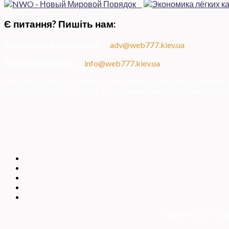
Є питання? Пишіть нам:
Розміщення інформації
—
adv@web777.kiev.ua
Загальні питання
—
info@web777.kiev.ua
Всі матеріали на даному сайті взяті з відкритих джерел
ознайомлювальних цілях. Права на матеріали належать їх 
Copyright 2026 ©
DO