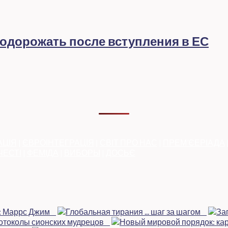
подорожать после вступления в ЕС
АЦІЯ
|
ЄВРОІНТЕГРАЦІЯ
|
СВІТ ПРО НАС
|
ПРЕМ’ЄЕРІАДА
ЧЕСТІ
|
ФЕМІДА
|
ВИБОРЫ
|
ДОСЬЄ