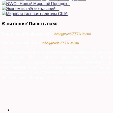
Є питання? Пишіть нам:
Розміщення інформації
—
adv@web777.kiev.ua
Загальні питання
—
info@web777.kiev.ua
Всі матеріали на даному сайті взяті з відкритих джерел
українських ЗМІ — мають зворотне посилання на
матеріал в мережі і надаються виключно в
ознайомлювальних цілях. Права на матеріали належать
їх власникам. Адміністрація сайту відповідальності за
зміст матеріалу не несе.