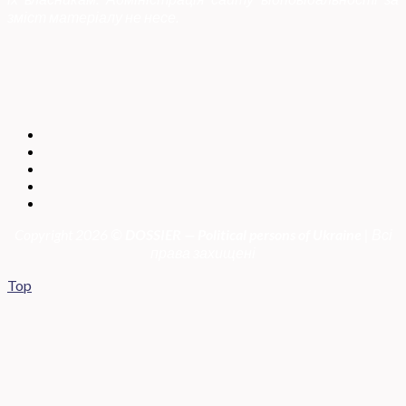
зміст матеріалу не несе.
Copyright 2026 ©
DOSSIER — Political persons of Ukrain
e
| Всі
права захищені
Top