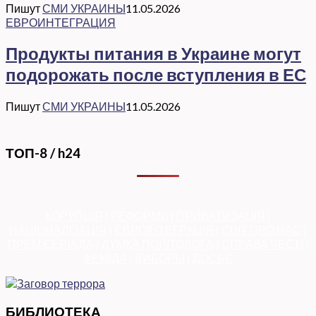
Пишут
СМИ УКРАИНЫ
11.05.2026
ЕВРОИНТЕГРАЦИЯ
Продукты питания в Украине могут
подорожать после вступления в ЕС
Пишут
СМИ УКРАИНЫ
11.05.2026
ТОП-8 / h24
КОРУПЦІЯ
|
РЕФОРМИ
|
ПРИВАТИЗАЦІЯ
|
НАЦІОНАЛІЗАЦІЯ
|
ЄВРОІНТЕГРАЦІЯ
|
СВІТ ПРО НАС
|
ПРЕМ’ЄЕРІАДА
|
ДУМКА ПОЛІТОЛОГА
|
СПРАВА ЧЕСТІ
|
ФЕМІДА
|
ВИБОРЫ
|
ДОСЬЄ
БИБЛИОТЕКА