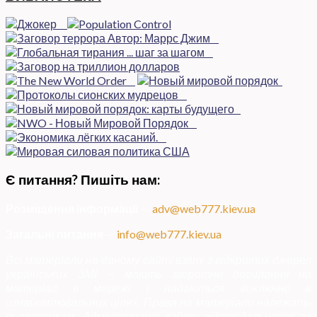
Є питання? Пишіть нам:
Розміщення інформації
—
adv@web777.kiev.ua
Загальні питання
—
info@web777.kiev.ua
Всі матеріали на даному сайті взяті з відкритих джерел
українських ЗМІ — мають зворотне посилання на
матеріал в мережі і надаються виключно в
ознайомлювальних цілях. Права на матеріали належать
їх власникам. Адміністрація сайту відповідальності за