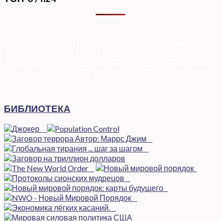
КОРУПЦІЯ
|
РЕФОРМИ
|
ПРИВАТИЗАЦІЯ
|
НАЦІОНАЛІЗАЦІЯ
|
ЄВРОІНТЕГРАЦІЯ
|
СВІТ ПРО НАС
|
ПРЕМ’ЄЕРІАДА
|
ДУМКА ПОЛІТОЛОГА
|
СПРАВА ЧЕСТІ
|
ФЕМІДА
|
ВИБОРЫ
|
ДОСЬЄ
БИБЛИОТЕКА