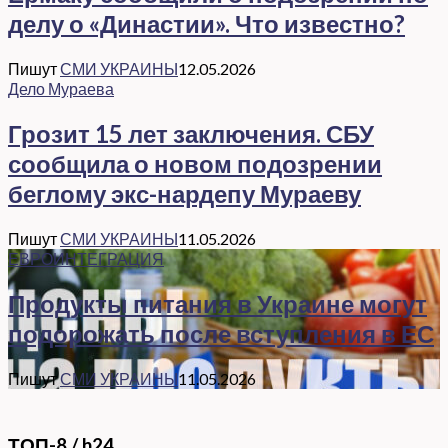
делу о «Династии». Что известно?
Пишут
СМИ УКРАИНЫ
12.05.2026
Дело Мураева
Грозит 15 лет заключения. СБУ
сообщила о новом подозрении
беглому экс-нардепу Мураеву
Пишут
СМИ УКРАИНЫ
11.05.2026
ЕВРОИНТЕГРАЦИЯ
Продукты питания в Украине могут
подорожать после вступления в ЕС
Пишут
СМИ УКРАИНЫ
11.05.2026
ТОП-8 / h24