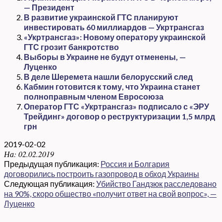
— Президент
В развитие украинской ГТС планируют
инвестировать 60 миллиардов — Укртрансгаз
«Укртрансгаз»: Новому оператору украинской
ГТС грозит банкротство
Выборы в Украине не будут отменены, —
Луценко
В деле Шеремета нашли белорусский след
Кабмин готовится к тому, что Украина станет
полноправным членом Евросоюза
Оператор ГТС «Укртрансгаз» подписало с «ЭРУ
Трейдинг» договор о реструктуризации 1,5 млрд
грн
2019-02-02
На:
02.02.2019
Предыдущая публикация:
Россия и Болгария
договорились построить газопровод в обход Украины
Следующая публикация:
Убийство Гандзюк расследовано
на 90%, скоро общество «получит ответ на свой вопрос», —
Луценко