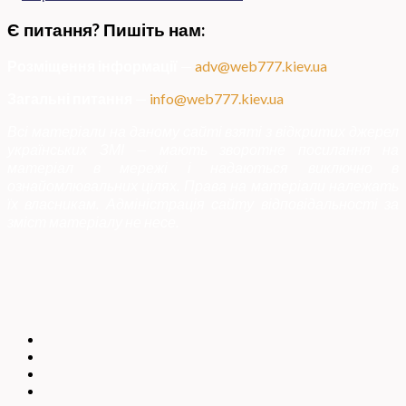
Є питання? Пишіть нам:
Розміщення інформації
—
adv@web777.kiev.ua
Загальні питання
—
info@web777.kiev.ua
Всі матеріали на даному сайті взяті з відкритих джерел
українських ЗМІ — мають зворотне посилання на
матеріал в мережі і надаються виключно в
ознайомлювальних цілях. Права на матеріали належать
їх власникам. Адміністрація сайту відповідальності за
зміст матеріалу не несе.