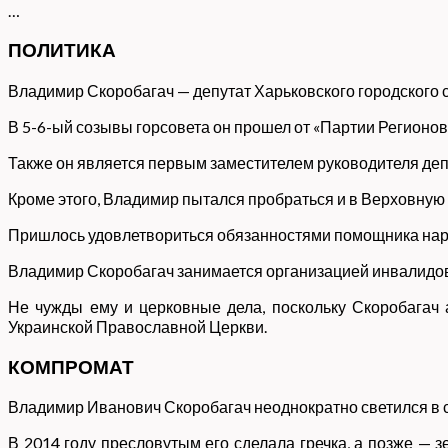
…
ПОЛИТИКА
Владимир Скоробагач — депутат Харьковского городского со
В 5-6-ый созывы горсовета он прошел от «Партии Регионов
Также он является первым заместителем руководителя деп
Кроме этого, Владимир пытался пробраться и в Верховную
Пришлось удовлетвориться обязанностями помощника наро
Владимир Скоробагач занимается организацией инвалидов
Не чужды ему и церковные дела, поскольку Скоробагач 
Украинской Православной Церкви.
КОМПРОМАТ
Владимир Иванович Скоробагач неоднократно светился в 
В 2014 году пресловутым его сделала гречка, а позже — з