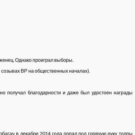
иженец. Однако проиграл выборы.
 созывах ВР на общественных началах).
тно получал благодарности и даже был удостоен награды
робагач в декабре 2014 года попал под горячую руку толпы