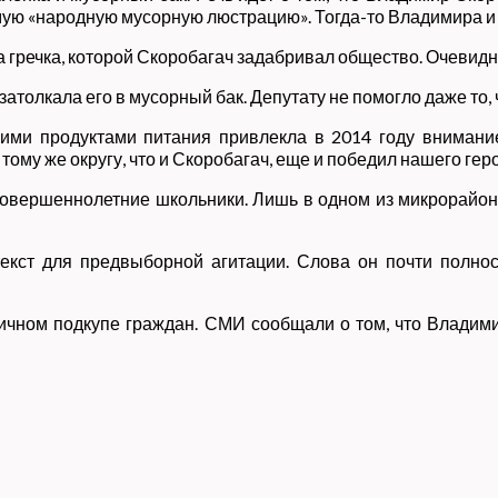
мую «народную мусорную люстрацию». Тогда-то Владимира и
 гречка, которой Скоробагач задабривал общество. Очевидно
атолкала его в мусорный бак. Депутату не помогло даже то,
гими продуктами питания привлекла в 2014 году внимание
ому же округу, что и Скоробагач, еще и победил нашего геро
овершеннолетние школьники. Лишь в одном из микрорайон
текст для предвыборной агитации. Слова он почти полно
ничном подкупе граждан. СМИ сообщали о том, что Владим