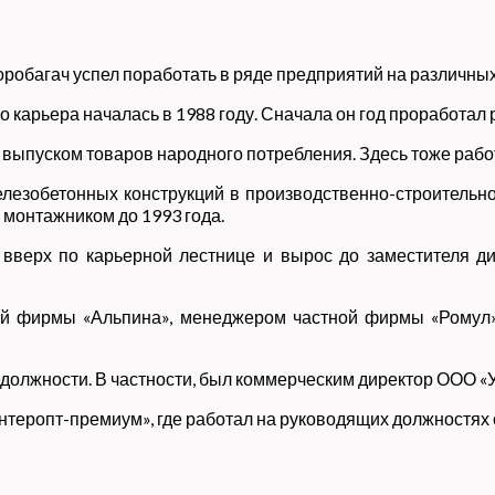
оробагач успел поработать в ряде предприятий на различных
 карьера началась в 1988 году. Сначала он год проработал
выпуском товаров народного потребления. Здесь тоже работа
езобетонных конструкций в производственно-строительно
монтажником до 1993 года.
вверх по карьерной лестнице и вырос до заместителя д
ной фирмы «Альпина», менеджером частной фирмы «Ромул
должности. В частности, был коммерческим директор ООО 
еропт-премиум», где работал на руководящих должностях с 