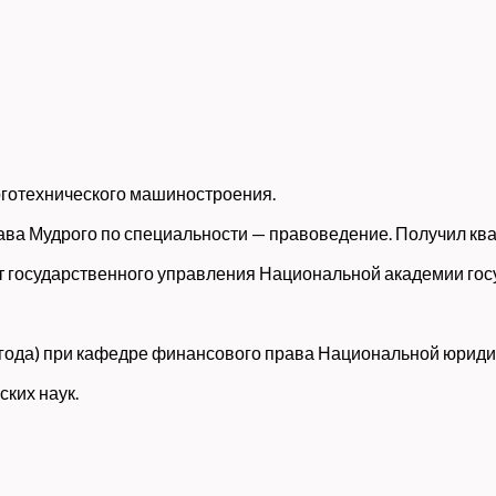
ерготехнического машиностроения.
ва Мудрого по специальности — правоведение. Получил ква
ут государственного управления Национальной академии го
0 года) при кафедре финансового права Национальной юрид
ких наук.