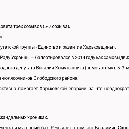
вета трех созывов (5-7 созыва).
».
утатской группы «Единство и развитие Харьковщины».
 Раду Украины — баллотировался в 2014 году как самовыдв
дного депутата Виталия Хомутынника (помогал ему в 6-7-м
-колясочников Слободского района.
активно помогает Харьковской епархии, за что неоднокра
скандальных хрониках.
еленка и мусорный бак. Речь идет о том, что Владимир Ско