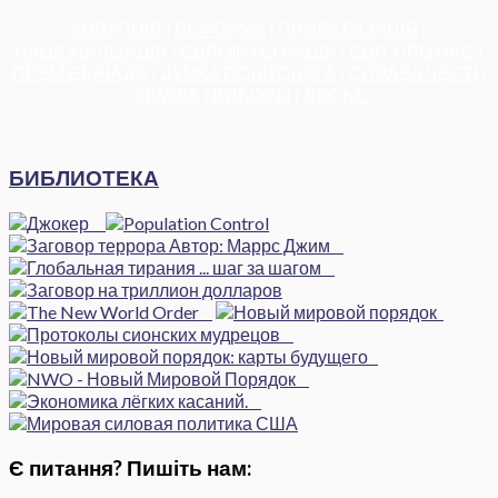
КОРУПЦІЯ
|
РЕФОРМИ
|
ПРИВАТИЗАЦІЯ
|
НАЦІОНАЛІЗАЦІЯ
|
ЄВРОІНТЕГРАЦІЯ
|
СВІТ ПРО НАС
|
ПРЕМ’ЄЕРІАДА
|
ДУМКА ПОЛІТОЛОГА
|
СПРАВА ЧЕСТІ
|
ФЕМІДА
|
ВИБОРЫ
|
ДОСЬЄ
БИБЛИОТЕКА
Є питання? Пишіть нам: