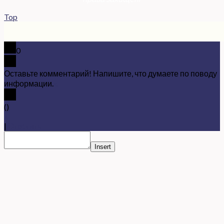
Top
0
Оставьте комментарий! Напишите, что думаете по поводу
информации.
x
(
)
x
|
Ответить
Insert