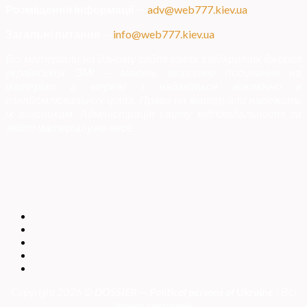
Розміщення інформації
—
adv@web777.kiev.ua
Загальні питання
—
info@web777.kiev.ua
Всі матеріали на даному сайті взяті з відкритих джерел
українських ЗМІ — мають зворотне посилання на
матеріал в мережі і надаються виключно в
ознайомлювальних цілях. Права на матеріали належать
їх власникам. Адміністрація сайту відповідальності за
зміст матеріалу не несе.
Copyright 2026 ©
DOSSIER — Political persons of Ukrain
e
| Всі
права захищені