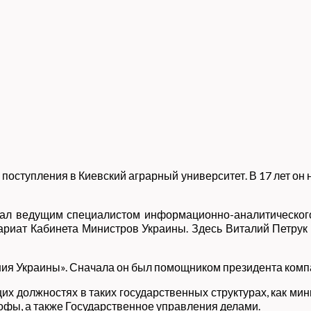
 поступления в Киевский аграрный университет. В 17 лет он 
тал ведущим специалистом информационно-аналитического
етариат Кабинета Министров Украины. Здесь Виталий Петр
ния Украины». Сначала он был помощником президента компа
их должностях в таких государственных структурах, как ми
офы, а также Государственное управления делами.