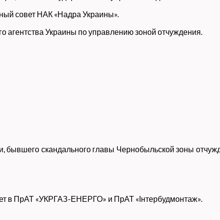
ьный совет НАК «Надра Украины».
го агентства Украины по управлению зоной отчуждения.
и, бывшего скандального главы Чернобыльской зоны отчуж
тает в ПрАТ «УКРГАЗ-ЕНЕРГО» и ПрАТ «Інтербудмонтаж».