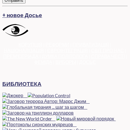
Отправить
+ новое Досье
КОРУПЦІЯ
|
РЕФОРМИ
|
ПРИВАТИЗАЦІЯ
|
НАЦІОНАЛІЗАЦІЯ
|
ЄВРОІНТЕГРАЦІЯ
|
СВІТ ПРО НАС
|
ПРЕМ’ЄЕРІАДА
|
ДУМКА ПОЛІТОЛОГА
|
СПРАВА ЧЕСТІ
|
ФЕМІДА
|
ВИБОРЫ
|
ДОСЬЄ
БИБЛИОТЕКА