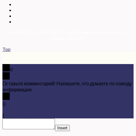
Copyright 2026 ©
DOSSIER — Political persons of Ukrain
e
| Всі
права захищені
Top
0
Оставьте комментарий! Напишите, что думаете по поводу
информации.
x
(
)
x
|
Ответить
Insert