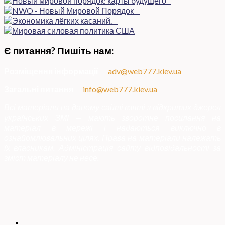
Є питання? Пишіть нам:
Розміщення інформації
—
adv@web777.kiev.ua
Загальні питання
—
info@web777.kiev.ua
Всі матеріали на даному сайті взяті з відкритих джерел
українських ЗМІ — мають зворотне посилання на
матеріал в мережі і надаються виключно в
ознайомлювальних цілях. Права на матеріали належать
їх власникам. Адміністрація сайту відповідальності за
зміст матеріалу не несе.