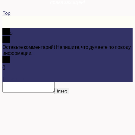
права захищені
Top
0
Оставьте комментарий! Напишите, что думаете по поводу
информации.
x
(
)
x
|
Ответить
Insert