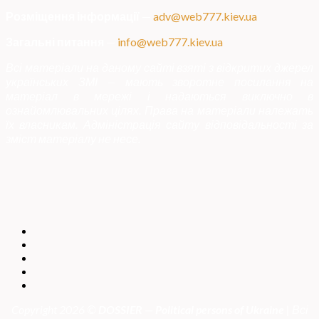
Розміщення інформації
—
adv@web777.kiev.ua
Загальні питання
—
info@web777.kiev.ua
Всі матеріали на даному сайті взяті з відкритих джерел
українських ЗМІ — мають зворотне посилання на
матеріал в мережі і надаються виключно в
ознайомлювальних цілях. Права на матеріали належать
їх власникам. Адміністрація сайту відповідальності за
зміст матеріалу не несе.
Copyright 2026 ©
DOSSIER — Political persons of Ukrain
e
| Всі