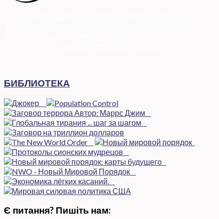
КОРУПЦІЯ
|
РЕФОРМИ
|
ПРИВАТИЗАЦІЯ
|
НАЦІОНАЛІЗАЦІЯ
|
ЄВРОІНТЕГРАЦІЯ
|
СВІТ ПРО НАС
|
ПРЕМ’ЄЕРІАДА
|
ДУМКА ПОЛІТОЛОГА
|
СПРАВА ЧЕСТІ
|
ФЕМІДА
|
ВИБОРЫ
|
ДОСЬЄ
БИБЛИОТЕКА
Є питання? Пишіть нам: