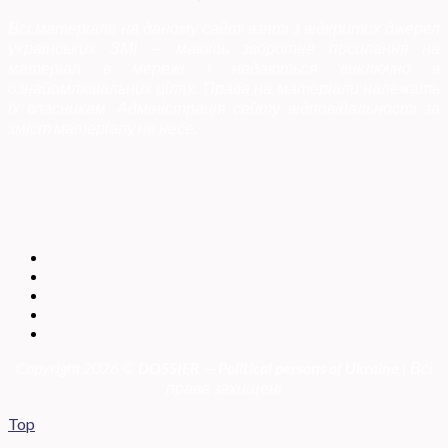
Всі матеріали на даному сайті взяті з відкритих джерел
українських ЗМІ — мають зворотне посилання на
матеріал в мережі і надаються виключно в
ознайомлювальних цілях. Права на матеріали належать
їх власникам. Адміністрація сайту відповідальності за
зміст матеріалу не несе.
Copyright 2026 ©
DOSSIER — Political persons of Ukrain
e
| Всі
права захищені
Top