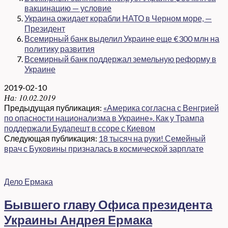
вакцинацию — условие
Украина ожидает корабли НАТО в Черном море, —
Президент
Всемирный банк выделил Украине еще €300 млн на
политику развития
Всемирный банк поддержал земельную реформу в
Украине
2019-02-10
На:
10.02.2019
Предыдущая публикация:
«Америка согласна с Венгрией
по опасности национализма в Украине». Как у Трампа
поддержали Будапешт в ссоре с Киевом
Следующая публикация:
18 тысяч на руки! Семейный
врач с Буковины призналась в космической зарплате
Дело Ермака
Бывшего главу Офиса президента
Украины Андрея Ермака