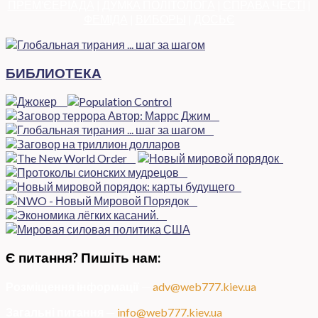
ПРЕМ’ЄЕРІАДА
|
ДУМКА ПОЛІТОЛОГА
|
СПРАВА ЧЕСТІ
|
ФЕМІДА
|
ВИБОРЫ
|
ДОСЬЄ
БИБЛИОТЕКА
Є питання? Пишіть нам:
Розміщення інформації
—
adv@web777.kiev.ua
Загальні питання
—
info@web777.kiev.ua