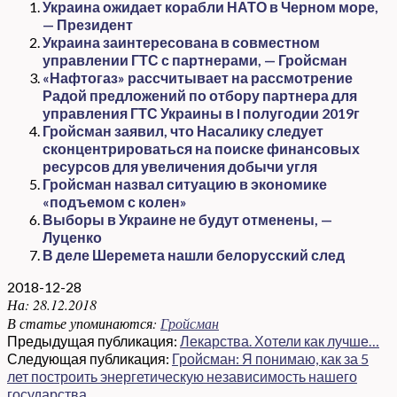
Украина ожидает корабли НАТО в Черном море,
— Президент
Украина заинтересована в совместном
управлении ГТС с партнерами, — Гройсман
«Нафтогаз» рассчитывает на рассмотрение
Радой предложений по отбору партнера для
управления ГТС Украины в I полугодии 2019г
Гройсман заявил, что Насалику следует
сконцентрироваться на поиске финансовых
ресурсов для увеличения добычи угля
Гройсман назвал ситуацию в экономике
«подъемом с колен»
Выборы в Украине не будут отменены, —
Луценко
В деле Шеремета нашли белорусский след
2018-12-28
На:
28.12.2018
В статье упоминаются:
Гройсман
Предыдущая публикация:
Лекарства. Хотели как лучше…
Следующая публикация:
Гройсман: Я понимаю, как за 5
лет построить энергетическую независимость нашего
государства