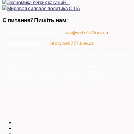
Є питання? Пишіть нам:
Розміщення інформації
—
adv@web777.kiev.ua
Загальні питання
—
info@web777.kiev.ua
Всі матеріали на даному сайті взяті з відкритих джерел
українських ЗМІ — мають зворотне посилання на
матеріал в мережі і надаються виключно в
ознайомлювальних цілях. Права на матеріали належать
їх власникам. Адміністрація сайту відповідальності за
зміст матеріалу не несе.