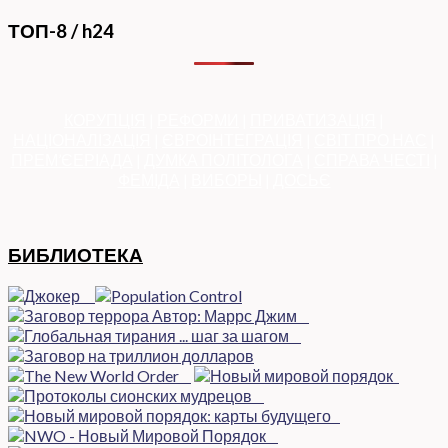
ТОП-8 / h24
КОРУПЦІЯ
|
РЕФОРМИ
|
ПРИВАТИЗАЦІЯ
|
НАЦІОНАЛІЗАЦІЯ
|
ЄВРОІНТЕГРАЦІЯ
|
СВІТ ПРО НАС
|
ПРЕМ’ЄЕРІАДА
|
ДУМКА ПОЛІТОЛОГА
|
СПРАВА ЧЕСТІ
|
ФЕМІДА
|
ВИБОРЫ
|
ДОСЬЄ
БИБЛИОТЕКА