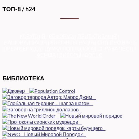
ТОП-8 / h24
КОРУПЦІЯ
|
РЕФОРМИ
|
ПРИВАТИЗАЦІЯ
|
НАЦІОНАЛІЗАЦІЯ
|
ЄВРОІНТЕГРАЦІЯ
|
СВІТ ПРО НАС
|
ПРЕМ’ЄЕРІАДА
|
ДУМКА ПОЛІТОЛОГА
|
СПРАВА ЧЕСТІ
|
ФЕМІДА
|
ВИБОРЫ
|
ДОСЬЄ
БИБЛИОТЕКА