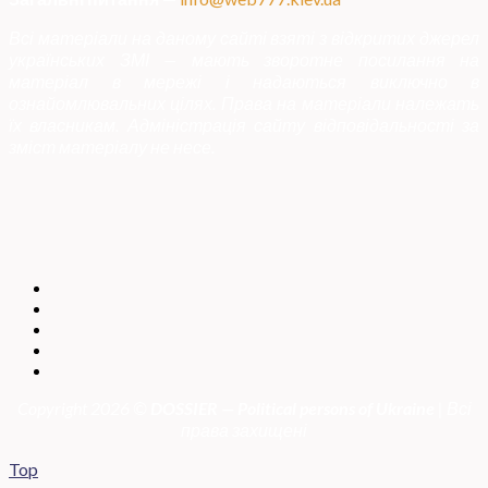
Всі матеріали на даному сайті взяті з відкритих джерел
українських ЗМІ — мають зворотне посилання на
матеріал в мережі і надаються виключно в
ознайомлювальних цілях. Права на матеріали належать
їх власникам. Адміністрація сайту відповідальності за
зміст матеріалу не несе.
Copyright 2026 ©
DOSSIER — Political persons of Ukrain
e
| Всі
права захищені
Top