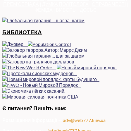
ПРЕМ’ЄЕРІАДА
|
ДУМКА ПОЛІТОЛОГА
|
СПРАВА ЧЕСТІ
|
ФЕМІДА
|
ВИБОРЫ
|
ДОСЬЄ
БИБЛИОТЕКА
Є питання? Пишіть нам:
Розміщення інформації
—
adv@web777.kiev.ua
Загальні питання
—
info@web777.kiev.ua