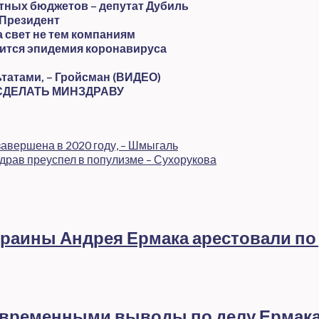
тных бюджетов – депутат Дубиль
 Президент
а свет не тем компаниям
зится эпидемия коронавируса
татами, – Гройсман (ВИДЕО)
 СДЕЛАТЬ МИНЗДРАВУ
авершена в 2020 году, – Шмыгаль
рав преуспел в популизме – Сухорукова
раины Андрея Ермака арестовали по
евременными выводы по делу Ермак