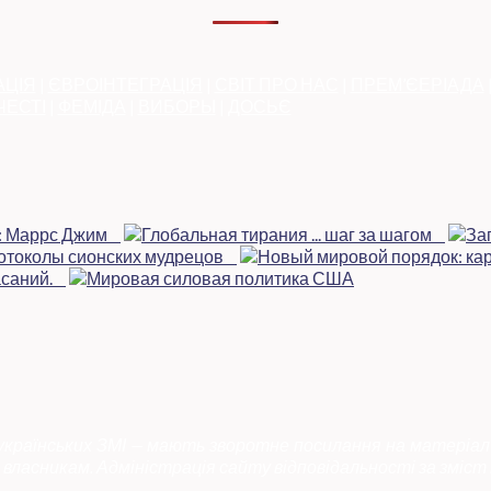
АЦІЯ
|
ЄВРОІНТЕГРАЦІЯ
|
СВІТ ПРО НАС
|
ПРЕМ’ЄЕРІАДА
ЧЕСТІ
|
ФЕМІДА
|
ВИБОРЫ
|
ДОСЬЄ
 українських ЗМІ — мають зворотне посилання на матеріал
власникам. Адміністрація сайту відповідальності за зміст 