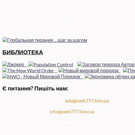
КОРУПЦІЯ
|
РЕФОРМИ
|
ПРИВАТИЗАЦІЯ
|
НАЦІОНАЛІЗ
БИБЛИОТЕКА
Є питання? Пишіть нам:
Розміщення інформації
—
adv@web777.kiev.ua
Загальні питання
—
info@web777.kiev.ua
Всі матеріали на даному сайті взяті з відкритих джерел
ознайомлювальних цілях. Права на матеріали належать їх 