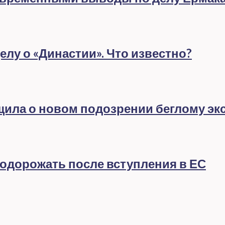
лу о «Династии». Что известно?
бщила о новом подозрении беглому эк
подорожать после вступления в ЕС