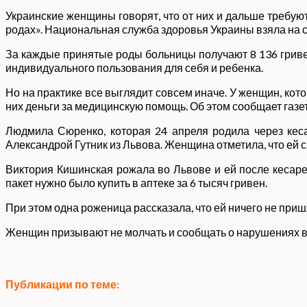
Украинские женщины говорят, что от них и дальше требуют
родах». Национальная служба здоровья Украины взяла на
За каждые принятые роды больницы получают 8 136 гриве
индивидуального пользования для себя и ребенка.
Но на практике все выглядит совсем иначе. У женщин, кот
них деньги за медицинскую помощь. Об этом сообщает газет
Людмила Сюренко, которая 24 апреля родила через кеса
Александрой Гутник из Львова. Женщина отметила, что ей с
Виктория Кишинская рожала во Львове и ей после кесаре
пакет нужно было купить в аптеке за 6 тысяч гривен.
При этом одна роженица рассказала, что ей ничего не приш
Женщин призывают не молчать и сообщать о нарушениях в
Публикации по теме: