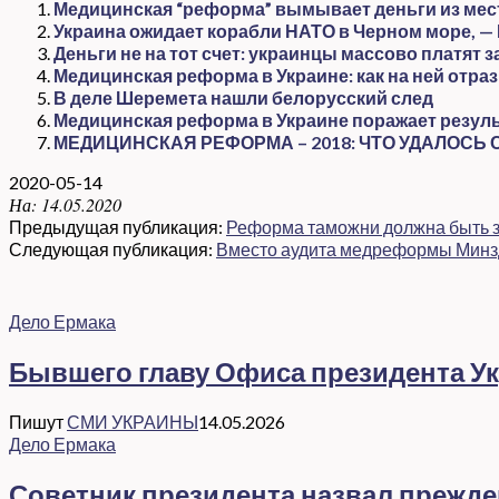
Медицинская “реформа” вымывает деньги из мес
Украина ожидает корабли НАТО в Черном море, —
Деньги не на тот счет: украинцы массово платят з
Медицинская реформа в Украине: как на ней отра
В деле Шеремета нашли белорусский след
Медицинская реформа в Украине поражает резуль
МЕДИЦИНСКАЯ РЕФОРМА – 2018: ЧТО УДАЛОСЬ
2020-05-14
На:
14.05.2020
Предыдущая публикация:
Реформа таможни должна быть з
Следующая публикация:
Вместо аудита медреформы Минзд
Дело Ермака
Бывшего главу Офиса президента Ук
Пишут
СМИ УКРАИНЫ
14.05.2026
Дело Ермака
Советник президента назвал прежд