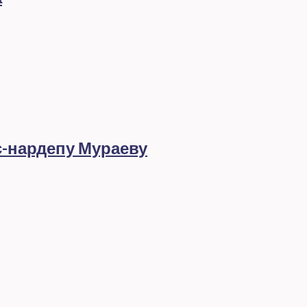
с-нардепу Мураеву