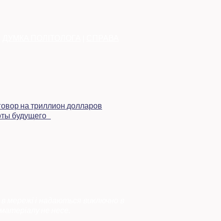
|
ДУМКА ПОЛІТОЛОГА
|
СПРАВА
 в мережі і надаються виключно в
матеріалу не несе.