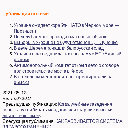
Публикации по теме:
Украина ожидает корабли НАТО в Черном море, —
Президент
По делу Гандзюк проходят массовые обыски
Выборы в Украине не будут отменены, — Луценко
В деле Шеремета нашли белорусский след
Украина присоединилась к программе ЕС «Единый
рынок»
Антимонопольный комитет открыл дело о сговоре
при строительстве моста в Киеве
В столичном метрополитене отреагировали на
обыски
2021-05-13
На:
13.05.2021
Предыдущая публикация:
Когда учебные заведения
перестанут набирать младшие или старшие классы:
ищите свою школу
Следующая публикация:
КАК РАЗВИВАЕТСЯ СИСТЕМА
ЗДРАВООХРАНЕНИЯ?