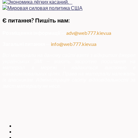
Є питання? Пишіть нам:
Розміщення інформації
—
adv@web777.kiev.ua
Загальні питання
—
info@web777.kiev.ua
Всі матеріали на даному сайті взяті з відкритих джерел
українських ЗМІ — мають зворотне посилання на
матеріал в мережі і надаються виключно в
ознайомлювальних цілях. Права на матеріали належать
їх власникам. Адміністрація сайту відповідальності за
зміст матеріалу не несе.