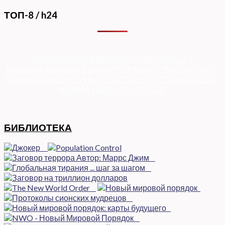
ТОП-8 / h24
КОРУПЦІЯ
|
РЕФОРМИ
|
ПРИВАТИЗАЦІЯ
|
НАЦІОНАЛІЗАЦІЯ
|
ЄВРОІНТЕГРАЦІЯ
|
СВІТ ПРО НАС
|
ПРЕМ’ЄЕРІАДА
|
ДУМКА ПОЛІТОЛОГА
|
СПРАВА ЧЕСТІ
|
ФЕМІДА
|
ВИБОРЫ
|
ДОСЬЄ
БИБЛИОТЕКА