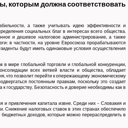
ы, которым должна соответствовать
абильности, а также учитывать идею эффективности и
ределения социальных благ в интересах всего общества.
нное и дешевое налоговое администрирование, а также
логи: в частности, на уровне Евросоюза прорабатываются
резиденты будут иметь одинаковые условия осуществления
 в мире глобальной торговли и глобальной конкуренции,
консолидации всех ветвей власти и общества, обладает
ия, что позволит перейти к опережающему экономическому
подвергаться постоянным правкам, поскольку это создает
 к государству. Безопасность и доверие необходимы как в
я и привлечения капитала извне. Среди них – Словакия и
и. Снижение налоговых ставок в этих странах обеспечило
т бюджетных доходов, которые можно перераспределить в