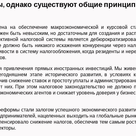
ы, однако существуют общие принцип
на на обеспечение макроэкономической и курсовой ст
жен быть невысоким, но достаточным для создания и расп
ивной налоговой системы является дебюрократизирова
е должно быть никакого искажения конкуренции через на
вости в систему налогообложения, когда резиденты и не
ов.
 привлечения прямых иностранных инвестиций. Мы живем
годняшнем этапе исторического развития, в условиях 
ив снижение ставок и простоту уплаты и администрирован
т них. При этом налоговое законодательство не должно 
кономических агентов и снижает уровень доверия у бизнеса
еформы стали залогом успешного экономического развити
едпринимателей, нацеленных выходить на глобальные рынк
мпенсировало снижение налогов, обеспечив тем самым рос
екторы.