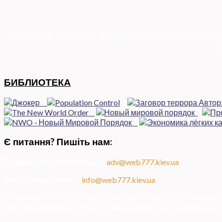
КОРУПЦІЯ
|
РЕФОРМИ
|
ПРИВАТИЗАЦІЯ
|
НАЦІОНАЛІЗ
БИБЛИОТЕКА
Є питання? Пишіть нам:
Розміщення інформації
—
adv@web777.kiev.ua
Загальні питання
—
info@web777.kiev.ua
Всі матеріали на даному сайті взяті з відкритих джерел
ознайомлювальних цілях. Права на матеріали належать їх 