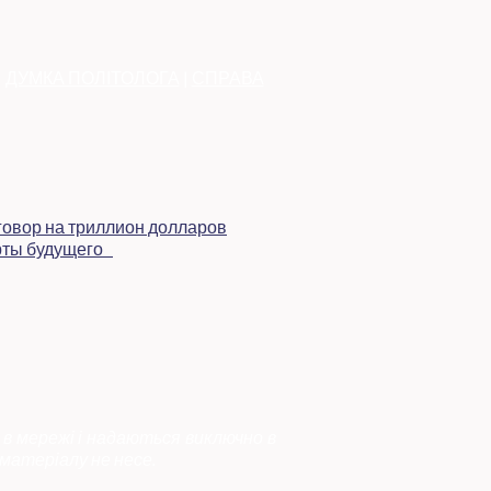
|
ДУМКА ПОЛІТОЛОГА
|
СПРАВА
 в мережі і надаються виключно в
матеріалу не несе.