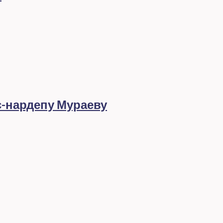
с-нардепу Мураеву