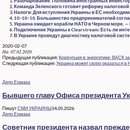
Разочарование. Половина иностранных инвесторо
Команда Зеленского готовит реформу налоговой 
Налоги: Для вступления Украины в ЕС необходи
10−10−10. Большинство предпринимателей согл
Украина ожидает корабли НАТО в Черном море, —
Подключение Украины к Clearstream: Есть ли инт
В Украине проведут диагностику налоговой сист
2020-02-07
На:
07.02.2020
Предыдущая публикация:
Коррупция в энергетике: ВАСК 
Следующая публикация:
Украина может скоро оказаться в
Дело Ермака
Бывшего главу Офиса президента Ук
Пишут
СМИ УКРАИНЫ
14.05.2026
Дело Ермака
Советник президента назвал прежд