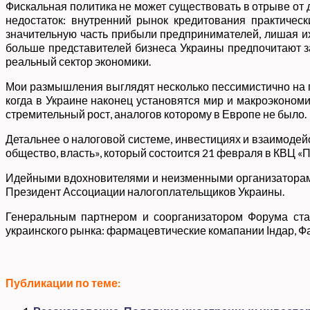
Фискальная политика не может существовать в отрыве от 
недостаток: внутренний рынок кредитования практичес
значительную часть прибыли предпринимателей, лишая их
больше представителей бизнеса Украины предпочитают за
реальный сектор экономики.
Мои размышления выглядят несколько пессимистично на пе
когда в Украине наконец установятся мир и макроэконом
стремительный рост, аналогов которому в Европе не было.
Детальнее о налоговой системе, инвестициях и взаимодейс
общество, власть», который состоится 21 февраля в КВЦ «
Идейными вдохновителями и неизменными организаторами 
Президент Ассоциации налогоплательщиков Украины.
Генеральным партнером и соорганизатором Форума стал
украинского рынка: фармацевтические комапании Індар, Ф
Публикации по теме: