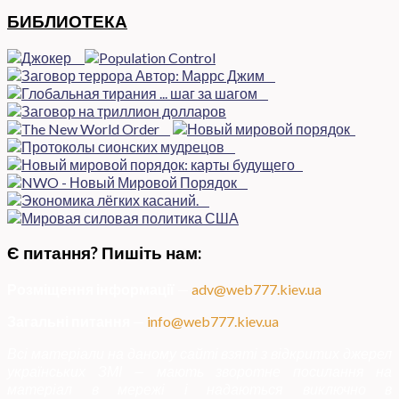
БИБЛИОТЕКА
Є питання? Пишіть нам:
Розміщення інформації
—
adv@web777.kiev.ua
Загальні питання
—
info@web777.kiev.ua
Всі матеріали на даному сайті взяті з відкритих джерел
українських ЗМІ — мають зворотне посилання на
матеріал в мережі і надаються виключно в