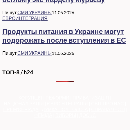
Пишут
СМИ УКРАИНЫ
11.05.2026
ЕВРОИНТЕГРАЦИЯ
Продукты питания в Украине могут
подорожать после вступления в ЕС
Пишут
СМИ УКРАИНЫ
11.05.2026
ТОП-8 / h24
КОРУПЦІЯ
|
РЕФОРМИ
|
ПРИВАТИЗАЦІЯ
|
НАЦІОНАЛІЗАЦІЯ
|
ЄВРОІНТЕГРАЦІЯ
|
СВІТ ПРО НАС
|
ПРЕМ’ЄЕРІАДА
|
ДУМКА ПОЛІТОЛОГА
|
СПРАВА ЧЕСТІ
|
ФЕМІДА
|
ВИБОРЫ
|
ДОСЬЄ