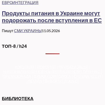
ЕВРОИНТЕГРАЦИЯ
Продукты питания в Украине могут
подорожать после вступления в ЕС
Пишут
СМИ УКРАИНЫ
11.05.2026
ТОП-8 / h24
КОРУПЦІЯ
|
РЕФОРМИ
|
ПРИВАТИЗАЦІЯ
|
НАЦІОНАЛІЗАЦІЯ
|
ЄВРОІНТЕГРАЦІЯ
|
СВІТ ПРО НАС
|
ПРЕМ’ЄЕРІАДА
|
ДУМКА ПОЛІТОЛОГА
|
СПРАВА ЧЕСТІ
|
ФЕМІДА
|
ВИБОРЫ
|
ДОСЬЄ
БИБЛИОТЕКА