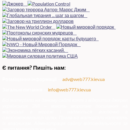
Є питання? Пишіть нам:
Розміщення інформації
—
adv@web777.kiev.ua
Загальні питання
—
info@web777.kiev.ua
Всі матеріали на даному сайті взяті з відкритих джерел
українських ЗМІ — мають зворотне посилання на
матеріал в мережі і надаються виключно в
ознайомлювальних цілях. Права на матеріали належать
їх власникам. Адміністрація сайту відповідальності за
зміст матеріалу не несе.