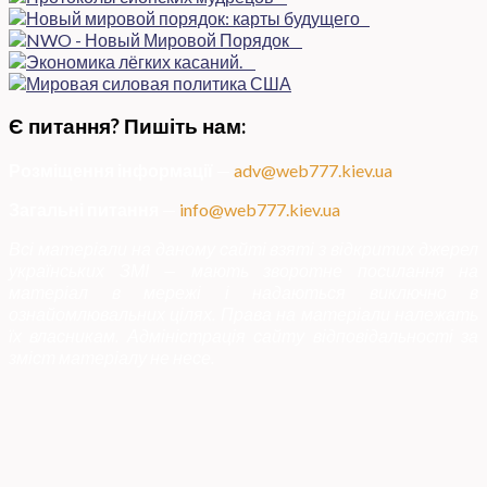
Є питання? Пишіть нам:
Розміщення інформації
—
adv@web777.kiev.ua
Загальні питання
—
info@web777.kiev.ua
Всі матеріали на даному сайті взяті з відкритих джерел
українських ЗМІ — мають зворотне посилання на
матеріал в мережі і надаються виключно в
ознайомлювальних цілях. Права на матеріали належать
їх власникам. Адміністрація сайту відповідальності за
зміст матеріалу не несе.