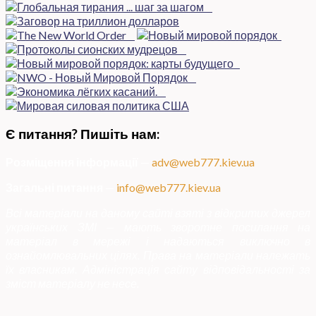
Є питання? Пишіть нам:
Розміщення інформації
—
adv@web777.kiev.ua
Загальні питання
—
info@web777.kiev.ua
Всі матеріали на даному сайті взяті з відкритих джерел
українських ЗМІ — мають зворотне посилання на
матеріал в мережі і надаються виключно в
ознайомлювальних цілях. Права на матеріали належать
їх власникам. Адміністрація сайту відповідальності за
зміст матеріалу не несе.