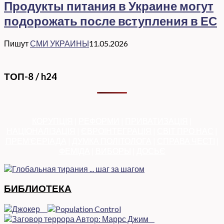
Продукты питания в Украине могут
подорожать после вступления в ЕС
Пишут
СМИ УКРАИНЫ
11.05.2026
ТОП-8 / h24
КОРУПЦІЯ
|
РЕФОРМИ
|
ПРИВАТИЗАЦІЯ
|
НАЦІОНАЛІЗАЦІЯ
|
ЄВРОІНТЕГРАЦІЯ
|
СВІТ ПРО НАС
|
ПРЕМ’ЄЕРІАДА
|
ДУМКА ПОЛІТОЛОГА
|
СПРАВА ЧЕСТІ
|
ФЕМІДА
|
ВИБОРЫ
|
ДОСЬЄ
БИБЛИОТЕКА