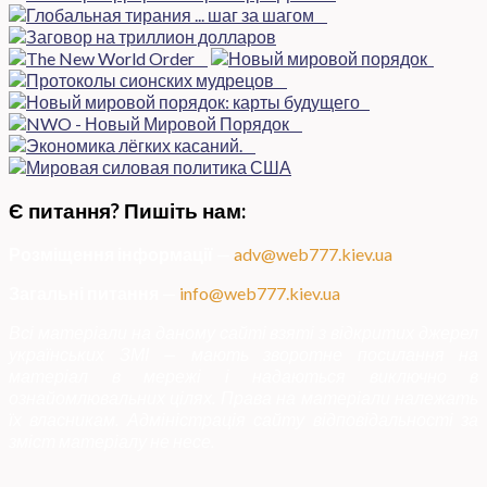
Є питання? Пишіть нам:
Розміщення інформації
—
adv@web777.kiev.ua
Загальні питання
—
info@web777.kiev.ua
Всі матеріали на даному сайті взяті з відкритих джерел
українських ЗМІ — мають зворотне посилання на
матеріал в мережі і надаються виключно в
ознайомлювальних цілях. Права на матеріали належать
їх власникам. Адміністрація сайту відповідальності за
зміст матеріалу не несе.