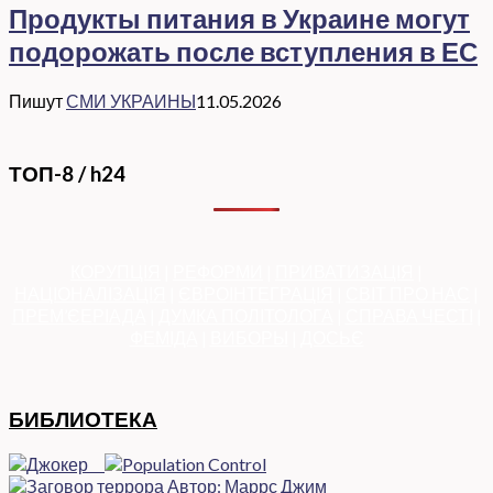
Продукты питания в Украине могут
подорожать после вступления в ЕС
Пишут
СМИ УКРАИНЫ
11.05.2026
ТОП-8 / h24
КОРУПЦІЯ
|
РЕФОРМИ
|
ПРИВАТИЗАЦІЯ
|
НАЦІОНАЛІЗАЦІЯ
|
ЄВРОІНТЕГРАЦІЯ
|
СВІТ ПРО НАС
|
ПРЕМ’ЄЕРІАДА
|
ДУМКА ПОЛІТОЛОГА
|
СПРАВА ЧЕСТІ
|
ФЕМІДА
|
ВИБОРЫ
|
ДОСЬЄ
БИБЛИОТЕКА