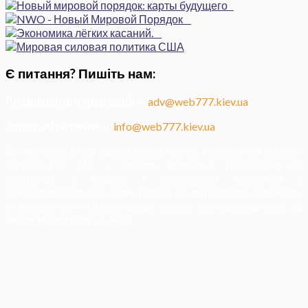
Є питання? Пишіть нам:
Розміщення інформації
—
adv@web777.kiev.ua
Загальні питання
—
info@web777.kiev.ua
Всі матеріали на даному сайті взяті з відкритих джерел
українських ЗМІ — мають зворотне посилання на
матеріал в мережі і надаються виключно в
ознайомлювальних цілях. Права на матеріали належать
їх власникам. Адміністрація сайту відповідальності за
зміст матеріалу не несе.