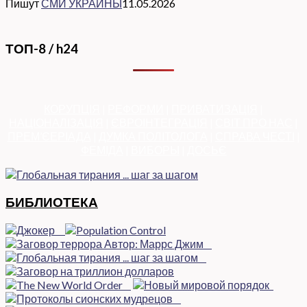
Пишут
СМИ УКРАИНЫ
11.05.2026
ТОП-8 / h24
КОРУПЦІЯ
|
РЕФОРМИ
|
ПРИВАТИЗАЦІЯ
|
НАЦІОНАЛІЗАЦІЯ
|
ЄВРОІНТЕГРАЦІЯ
|
СВІТ ПРО НАС
|
ПРЕМ’ЄЕРІАДА
|
ДУМКА ПОЛІТОЛОГА
|
СПРАВА ЧЕСТІ
|
ФЕМІДА
|
ВИБОРЫ
|
ДОСЬЄ
БИБЛИОТЕКА