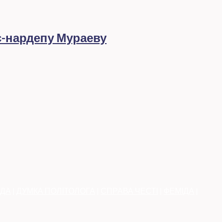
с-нардепу Мураеву
АДА
|
ДУМКА ПОЛІТОЛОГА
|
СПРАВА ЧЕСТІ
|
ФЕМІДА
|