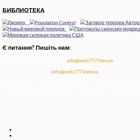
БИБЛИОТЕКА
Є питання? Пишіть нам:
Розміщення інформації
—
adv@web777.kiev.ua
Загальні питання
—
info@web777.kiev.ua
Всі матеріали на даному сайті взяті з відкритих джерел
Права на матеріали належать їх власникам. Адміністрація