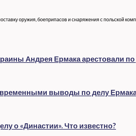
ставку оружия, боеприпасов и снаряжения с польской компа
раины Андрея Ермака арестовали по
евременными выводы по делу Ермак
лу о «Династии». Что известно?