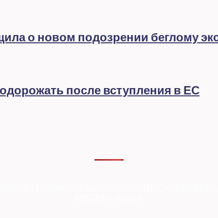
бщила о новом подозрении беглому эк
подорожать после вступления в ЕС
ЛІЗАЦІЯ
|
ЄВРОІНТЕГРАЦІЯ
|
СВІТ ПРО НАС
|
ПРЕМ’ЄЕРІ
ВИБОРЫ
|
ДОСЬЄ