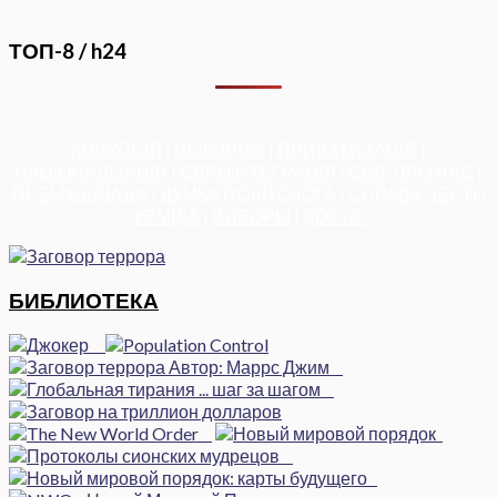
ТОП-8 / h24
КОРУПЦІЯ
|
РЕФОРМИ
|
ПРИВАТИЗАЦІЯ
|
НАЦІОНАЛІЗАЦІЯ
|
ЄВРОІНТЕГРАЦІЯ
|
СВІТ ПРО НАС
|
ПРЕМ’ЄЕРІАДА
|
ДУМКА ПОЛІТОЛОГА
|
СПРАВА ЧЕСТІ
|
ФЕМІДА
|
ВИБОРЫ
|
ДОСЬЄ
БИБЛИОТЕКА