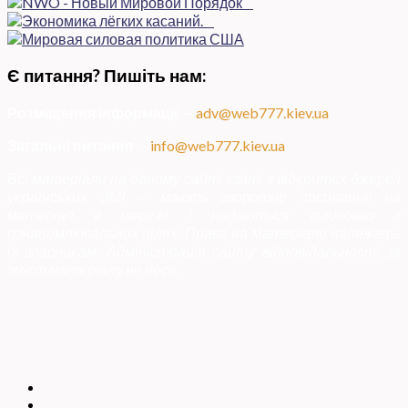
Є питання? Пишіть нам:
Розміщення інформації
—
adv@web777.kiev.ua
Загальні питання
—
info@web777.kiev.ua
Всі матеріали на даному сайті взяті з відкритих джерел
українських ЗМІ — мають зворотне посилання на
матеріал в мережі і надаються виключно в
ознайомлювальних цілях. Права на матеріали належать
їх власникам. Адміністрація сайту відповідальності за
зміст матеріалу не несе.