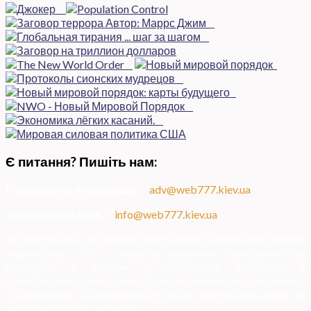
Є питання? Пишіть нам:
Розміщення інформації
—
adv@web777.kiev.ua
Загальні питання
—
info@web777.kiev.ua
Всі матеріали на даному сайті взяті з відкритих джерел
українських ЗМІ — мають зворотне посилання на
матеріал в мережі і надаються виключно в
ознайомлювальних цілях. Права на матеріали належать
їх власникам. Адміністрація сайту відповідальності за
зміст матеріалу не несе.