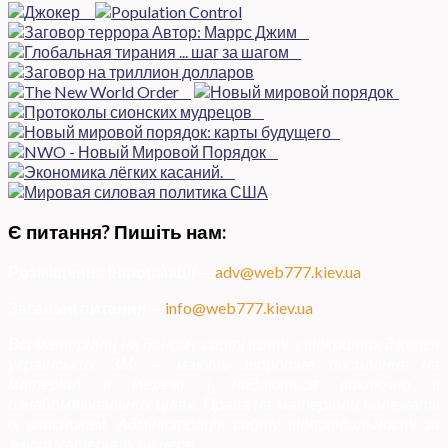
Є питання? Пишіть нам:
Розміщення інформації
—
adv@web777.kiev.ua
Загальні питання
—
info@web777.kiev.ua
Всі матеріали на даному сайті взяті з відкритих джерел
українських ЗМІ — мають зворотне посилання на
матеріал в мережі і надаються виключно в
ознайомлювальних цілях. Права на матеріали належать
їх власникам. Адміністрація сайту відповідальності за
зміст матеріалу не несе.