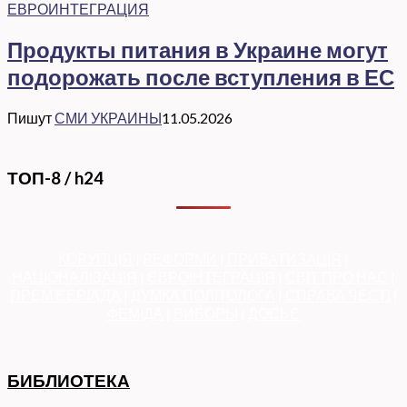
ЕВРОИНТЕГРАЦИЯ
Продукты питания в Украине могут
подорожать после вступления в ЕС
Пишут
СМИ УКРАИНЫ
11.05.2026
ТОП-8 / h24
КОРУПЦІЯ
|
РЕФОРМИ
|
ПРИВАТИЗАЦІЯ
|
НАЦІОНАЛІЗАЦІЯ
|
ЄВРОІНТЕГРАЦІЯ
|
СВІТ ПРО НАС
|
ПРЕМ’ЄЕРІАДА
|
ДУМКА ПОЛІТОЛОГА
|
СПРАВА ЧЕСТІ
|
ФЕМІДА
|
ВИБОРЫ
|
ДОСЬЄ
БИБЛИОТЕКА